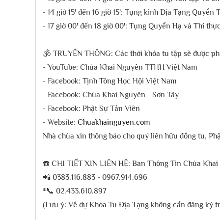
- 14 giờ 15' đến 16 giờ 15': Tụng kinh Địa Tạng Quyể
- 17 giờ 00' đến 18 giờ 00': Tụng Quyển Hạ và Thí thự
🕉 TRUYỀN THÔNG: Các thời khóa tu tập sẽ được phát 
- YouTube: Chùa Khai Nguyên TTHH Việt Nam
- Facebook: Tịnh Tông Học Hội Việt Nam
- Facebook: Chùa Khai Nguyên - Sơn Tây
- Facebook: Phật Sự Tản Viên
- Website:
Chuakhainguyen.com
Nhà chùa xin thông báo cho quý liên hữu đồng tu, Ph
☎️ CHI TIẾT XIN LIÊN HỆ: Ban Thông Tin Chùa Khai
📲 0383.116.883 - 0967.914.696
*📞 02.433.610.897
(Lưu ý: Về dự Khóa Tu Địa Tạng không cần đăng ký trướ