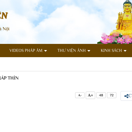
ÊN
à Nội
VIDEOS PHÁP ÂM
THƯ VIỆN ẢNH
KINH SÁCH
IÁP THÌN
A+
A-
48
72
C