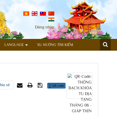
Đăng nhập
LANGUAGE
XU HƯỚNG TÌM KIẾM
hia sẻ
QR-code