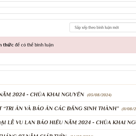
h thức
để có thể bình luận
NĂM 2024 - CHÙA KHAI NGUYÊN
(03/08/2024)
T “TRI ÂN VÀ BÁO ÂN CÁC ĐẤNG SINH THÀNH”
(11/08/
ẠI LỄ VU LAN BÁO HIẾU NĂM 2024 - CHÙA KHAI N