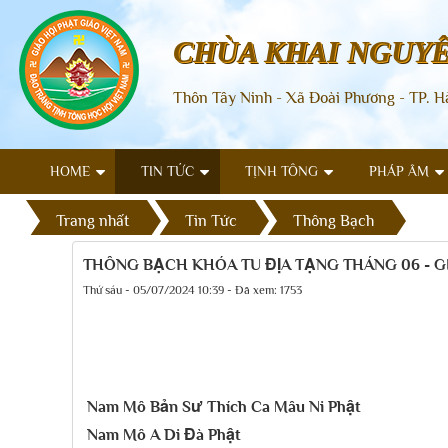
CHÙA KHAI NGUY
Thôn Tây Ninh - Xã Đoài Phương - TP. H
HOME
TIN TỨC
TỊNH TÔNG
PHÁP ÂM
Trang nhất
Tin Tức
Thông Bạch
THÔNG BẠCH KHÓA TU ĐỊA TẠNG THÁNG 06 - G
Thứ sáu - 05/07/2024 10:39 - Đã xem: 1753
Nam Mô Bản Sư Thích Ca Mâu Ni Phật
Nam Mô A Di Đà Phật