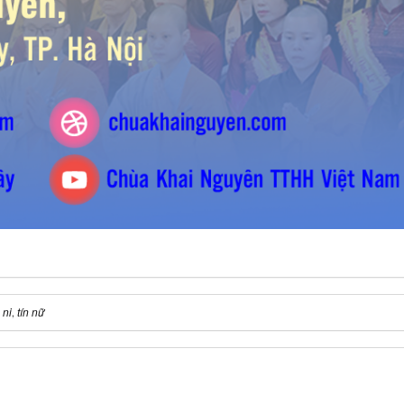
 ni
tín nữ
,