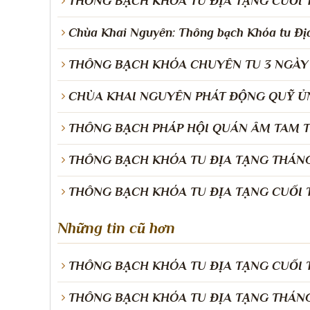
THÔNG BẠCH KHÓA TU ĐỊA TẠNG CUỐI 
Chùa Khai Nguyên: Thông bạch Khóa tu Địa
THÔNG BẠCH KHÓA CHUYÊN TU 3 NGÀY
CHÙA KHAI NGUYÊN PHÁT ĐỘNG QUỸ ỦN
THÔNG BẠCH PHÁP HỘI QUÁN ÂM TAM T
THÔNG BẠCH KHÓA TU ĐỊA TẠNG THÁNG 
THÔNG BẠCH KHÓA TU ĐỊA TẠNG CUỐI T
Những tin cũ hơn
THÔNG BẠCH KHÓA TU ĐỊA TẠNG CUỐI T
THÔNG BẠCH KHÓA TU ĐỊA TẠNG THÁNG 