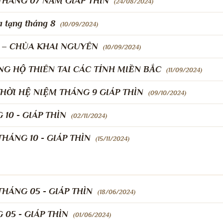
THÁNG 07 NĂM GIÁP THÌN
(24/08/2024)
 tạng tháng 8
(10/09/2024)
 – CHÙA KHAI NGUYÊN
(10/09/2024)
G HỘ THIÊN TAI CÁC TỈNH MIỀN BẮC
(11/09/2024)
HỜI HỆ NIỆM THÁNG 9 GIÁP THÌN
(09/10/2024)
10 - GIÁP THÌN
(02/11/2024)
HÁNG 10 - GIÁP THÌN
(15/11/2024)
HÁNG 05 - GIÁP THÌN
(18/06/2024)
05 - GIÁP THÌN
(01/06/2024)