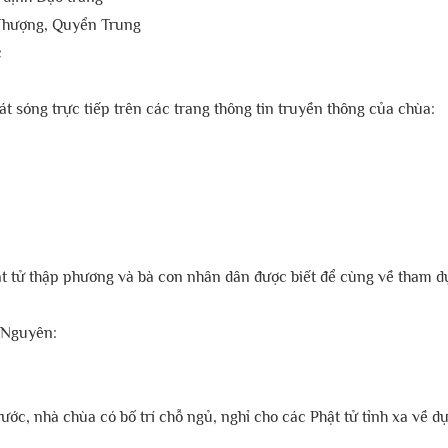
n Thượng, Quyển Trung
c
sóng trực tiếp trên các trang thông tin truyền thông của chùa:
ật tử thập phương và bà con nhân dân được biết để cùng về tham d
 Nguyên:
c, nhà chùa có bố trí chỗ ngủ, nghỉ cho các Phật tử tỉnh xa về dự