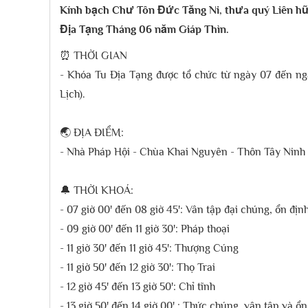
Kính bạch Chư Tôn Đức Tăng Ni, thưa quý Liên hữ
Địa Tạng Tháng 06 năm Giáp Thìn.
⏰ THỜI GIAN
- Khóa Tu Địa Tạng được tổ chức từ ngày 07 đến n
Lịch).
🌏 ĐỊA ĐIỂM:
- Nhà Pháp Hội - Chùa Khai Nguyên - Thôn Tây Ninh 
🔔 THỜI KHOÁ:
- 07 giờ 00' đến 08 giờ 45': Vân tập đại chúng, ổn địn
- 09 giờ 00' đến 11 giờ 30': Pháp thoại
- 11 giờ 30' đến 11 giờ 45': Thượng Cúng
- 11 giờ 50' đến 12 giờ 30': Thọ Trai
- 12 giờ 45' đến 13 giờ 50': Chỉ tĩnh
- 13 giờ 50' đến 14 giờ 00' : Thức chúng, vân tập và ổ