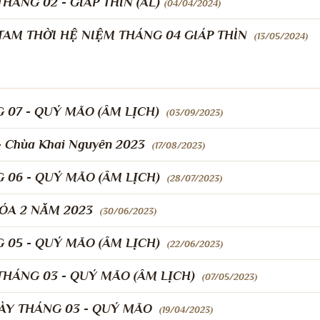
ÁNG 02 - GIÁP THÌN (ÂL)​
(04/04/2024)
AM THỜI HỆ NIỆM THÁNG 04 GIÁP THÌN
(13/05/2024)
07 - QUÝ MÃO (ÂM LỊCH)
(03/09/2023)
Chùa Khai Nguyên 2023
(17/08/2023)
06 - QUÝ MÃO (ÂM LỊCH)
(28/07/2023)
ÓA 2 NĂM 2023
(30/06/2023)
05 - QUÝ MÃO (ÂM LỊCH)
(22/06/2023)
HÁNG 03 - QUÝ MÃO (ÂM LỊCH)
(07/05/2023)
ÀY THÁNG 03 - QUÝ MÃO
(19/04/2023)