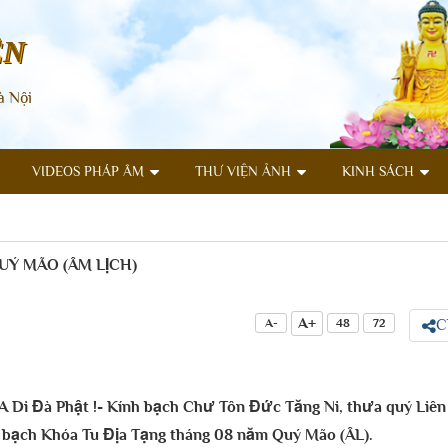
ÊN
à Nội
VIDEOS PHÁP ÂM
THƯ VIỆN ẢNH
KINH SÁCH
UÝ MÃO (ÂM LỊCH)
A+
A-
48
72
C
Di Đà Phật !- Kính bạch Chư Tôn Đức Tăng Ni, thưa quý Liên 
 bạch Khóa Tu Địa Tạng tháng 08 năm Quý Mão (ÂL).