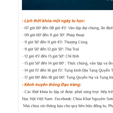
- Lịch thời khóa một ngày tu học:
- 07 giờ 00' đến 08 giờ 45': Vân tập đại chúng, ổn địn
- 09 giờ 00' đến 11 giờ 30': Pháp thoại
- 11 giờ 30' đến 11 giờ 45': Thượng Cúng
- 11 giờ 50' đến 12 giờ 30': Thọ Trai
- 12 giờ 45' đến 13 giờ 50': Chỉ tĩnh
- 13 giờ 50' đến 14 giờ 00' : Thức chúng, vân tập và ổ
- 14 giờ 15' đến 16 giờ 15': Tụng kinh Địa Tạng Quyển
- 17 giờ 00' đến 18 giờ 00': Tụng Quyển Hạ và Tụng ki
- Kênh truyền thông Đạo tràng:
- Các thời khóa tu tập sẽ được phát sóng trực tiếp 
Học Hội Việt Nam -Facebook: Chùa Khai Nguyên-Sơn
Nhà chùa xin thông báo cho quý liên hữu đồng tu, Ph