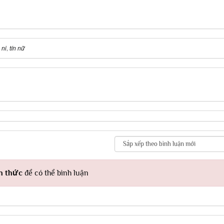
 ni
tín nữ
,
h thức
để có thể bình luận