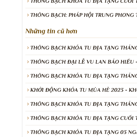
​THÔNG BẠCH KHÓA TU ĐỊA TẠNG CUỐI TH
THÔNG BẠCH: PHÁP HỘI TRUNG PHONG T
Những tin cũ hơn
THÔNG BẠCH KHÓA TU ĐỊA TẠNG THÁNG 
THÔNG BẠCH ĐẠI LỄ VU LAN BÁO HIẾU - 
THÔNG BẠCH KHÓA TU ĐỊA TẠNG THÁNG 
KHỞI ĐỘNG KHÓA TU MÙA HÈ 2023 - KH
THÔNG BẠCH KHÓA TU ĐỊA TẠNG THÁNG 
THÔNG BẠCH KHÓA TU ĐỊA TẠNG CUỐI T
THÔNG BẠCH KHÓA TU ĐỊA TẠNG 03 NG