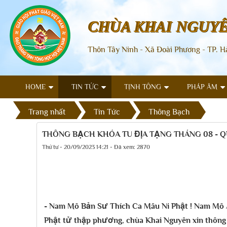
CHÙA KHAI NGUY
Thôn Tây Ninh - Xã Đoài Phương - TP. H
HOME
TIN TỨC
TỊNH TÔNG
PHÁP ÂM
Trang nhất
Tin Tức
Thông Bạch
THÔNG BẠCH KHÓA TU ĐỊA TẠNG THÁNG 08 - Q
Thứ tư - 20/09/2023 14:21 - Đã xem: 2870
- Nam Mô Bản Sư Thích Ca Mâu Ni Phật ! Nam Mô A 
Phật tử thập phương, chùa Khai Nguyên xin thông