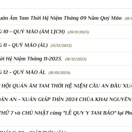
Quán Âm Tam Thời Hệ Niệm Tháng 09 Năm Quý Mão
(18/
10 - QUÝ MÃO (ÂM LỊCH)
(20/11/2023)
11 - QUÝ MÃO (ÂL)
(13/12/2023)
ời Hệ Niệm Tháng 11-2023.
(18/12/2023)
 12 - QUÝ MÃO ÂL
(18/01/2024)
HỘI QUÁN ÂM TAM THỜI HỆ NIỆM CẦU AN ĐẦU XUÂ
 DÂN AN - XUÂN GIÁP THÌN 2024 CHÙA KHAI NGUYÊN
THỨ 7 và CHỦ NHẬT cùng "LỄ QUY Y TAM BẢO" tại Phá