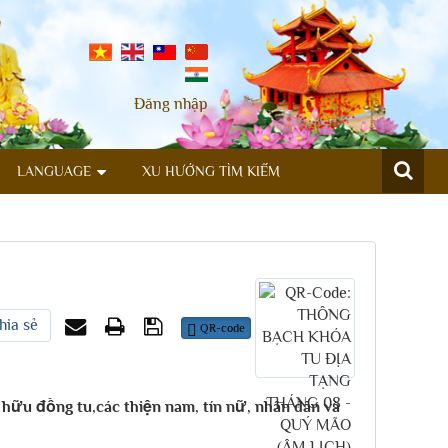
Đăng nhập
LANGUAGE
XU HƯỚNG TÌM KIẾM
hia sẻ
QR-code
hữu đồng tu,các thiện nam, tín nữ, nhân dân và