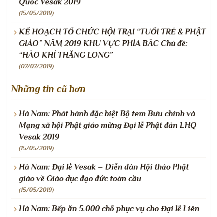
Quốc Vesak 2019
(15/05/2019)
KẾ HOẠCH TỔ CHỨC HỘI TRẠI “TUỔI TRẺ & PHẬT
GIÁO” NĂM 2019 KHU VỰC PHÍA BẮC Chủ đề:
“HÀO KHÍ THĂNG LONG”
(07/07/2019)
Những tin cũ hơn
Hà Nam: Phát hành đặc biệt Bộ tem Bưu chính và
Mạng xã hội Phật giáo mừng Đại lễ Phật đản LHQ
Vesak 2019
(15/05/2019)
Hà Nam: Đại lễ Vesak – Diễn đàn Hội thảo Phật
giáo về Giáo dục đạo đức toàn cầu
(15/05/2019)
Hà Nam: Bếp ăn 5.000 chỗ phục vụ cho Đại lễ Liên