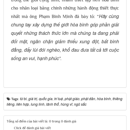
trong thế giới cộng sinh, nhằm thiết lập nền hòa bình
cho nhân loại bằng chính những hành động thiết thực
Hãy cùng
nhất mà ông Phạm Bình Minh đã bày tỏ: “
chung tay xây dựng thế giới hòa bình góp phần giải
quyết những thách thức lớn mà chúng ta đang phải
đối mặt, ngăn chặn giảm thiểu xung đột, bất bình
đẳng, đẩy lùi đói nghèo, khổ đau đưa tất cả tới cuộc
sống an vui, hạnh phúc”
.
từ bi
giá trị
quốc gia
trí tuệ
phật giáo
phật đản
hòa bình
thiêng
Tags:
,
,
,
,
,
,
,
liêng
liên hợp
lung linh
lãnh thổ
hùng vĩ
ngũ sắc
,
,
,
,
,
Tổng số điểm của bài viết là: 0 trong 0 đánh giá
Click để đánh giá bài viết