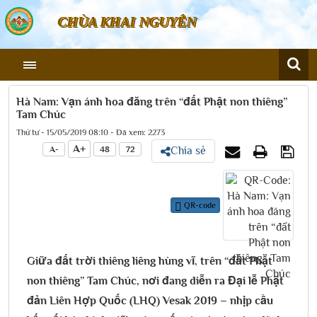
CHÙA KHAI NGUYÊN
Hà Nam: Vạn ánh hoa đăng trên “đất Phật non thiêng”
Tam Chúc
Thứ tư - 15/05/2019 08:10 - Đã xem: 2273
A+
A-
48
72
Chia sẻ
QR-code
Giữa đất trời thiêng liêng hùng vĩ, trên “đất Phật
non thiêng” Tam Chúc, nơi đang diễn ra Đại lễ Phật
đản Liên Hợp Quốc (LHQ) Vesak 2019 – nhịp cầu