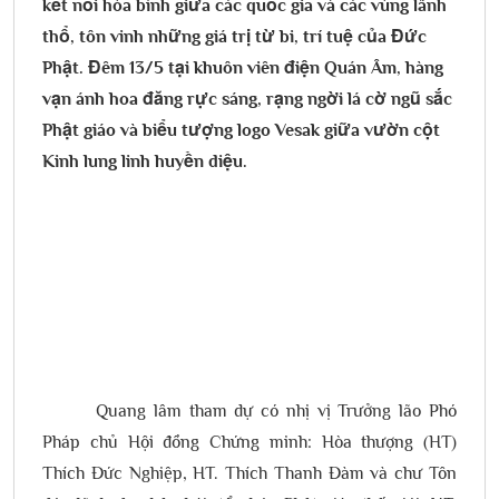
kết nối hòa bình giữa các quốc gia và các vùng lãnh
thổ, tôn vinh những giá trị từ bi, trí tuệ của Đức
Phật. Đêm 13/5 tại khuôn viên điện Quán Âm, hàng
vạn ánh hoa đăng rực sáng, rạng ngời lá cờ ngũ sắc
Phật giáo và biểu tượng logo Vesak giữa vườn cột
Kinh lung linh huyền diệu.
Quang lâm tham dự có nhị vị Trưởng lão Phó
Pháp chủ Hội đồng Chứng minh: Hòa thượng (HT)
Thích Đức Nghiệp, HT. Thích Thanh Đàm và chư Tôn