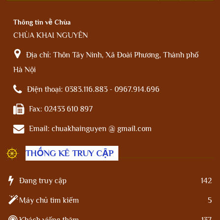
Thông tin về Chùa
CHÙA KHAI NGUYÊN
Địa chỉ:
Thôn Tây Ninh, Xã Đoài Phương, Thành phố
Hà Nội
Điện thoại:
0383.116.883 - 0967.914.696
Fax:
02433 610 897
Email:
chuakhainguyen @ gmail.com
THỐNG KÊ TRUY CẬP
Đang truy cập
142
Máy chủ tìm kiếm
5
Khách viếng thăm
137