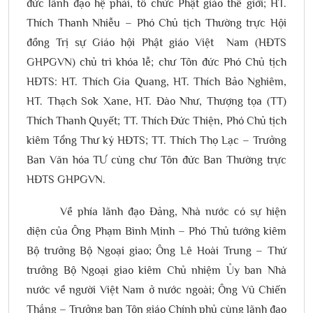
đức lãnh đạo hệ phái, tổ chức Phật giáo thế giới; HT.
Thích Thanh Nhiễu – Phó Chủ tịch Thường trực Hội
đồng Trị sự Giáo hội Phật giáo Việt Nam (HĐTS
GHPGVN) chủ trì khóa lễ; chư Tôn đức Phó Chủ tịch
HĐTS: HT. Thích Gia Quang, HT. Thích Bảo Nghiêm,
HT. Thạch Sok Xane, HT. Đào Như, Thượng tọa (TT)
Thích Thanh Quyết; TT. Thích Đức Thiện, Phó Chủ tịch
kiêm Tổng Thư ký HĐTS; TT. Thích Thọ Lạc – Trưởng
Ban Văn hóa TƯ cùng chư Tôn đức Ban Thường trực
HĐTS GHPGVN.
Về phía lãnh đạo Đảng, Nhà nước có sự hiện
diện của Ông Phạm Bình Minh – Phó Thủ tướng kiêm
Bộ trưởng Bộ Ngoại giao; Ông Lê Hoài Trung – Thứ
trưởng Bộ Ngoại giao kiêm Chủ nhiệm Ủy ban Nhà
nước về người Việt Nam ở nước ngoài; Ông Vũ Chiến
Thắng – Trưởng ban Tôn giáo Chính phủ cùng lãnh đạo