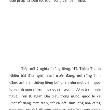
Đạo pháp và Dân tộc luôn song vận bên nhau.
Tiếp nối ý nghĩa thiêng liêng, HT. Thích Thanh
Nhiễu bắt đầu nghi thức truyền đăng, núi rừng Tam
Chúc ánh nến thiêng liêng bừng lên như một viên ngọc
lung linh mầu nhiệm, hòa quyện trong hương trầm nghi
ngút. Trên 10 ngàn Đại biểu trong nước, quốc tế và
Phật tử đang hiện diện, tất cả đều tĩnh lặng hòa cùng
nhịp tim, hơi thở để cảm nhận sự hiện hữu của chính