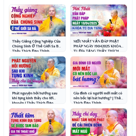
Thầy Giảng Cộng Nghiệp Của
MỚI NHẤT VẤN ĐÁP PHẬT
Chúng Sinh Ở Thế Giới Sa Bà |
PHÁP NGÀY 19042025 KHÓA
Thầy Thích Đạo Thịnh
TU ĐỊA TẠNG THẦY THÍCH
ĐẠO THỊNH
Phát nguyện hồi hướng sau
Gia đình có người mới mất có
khi tụng kinh thầy cho lời
nên bốc lại bát hương? | Thầy
khuyên | Thầy Thích Đạo
Thích Đạo Thịnh
Thịnh