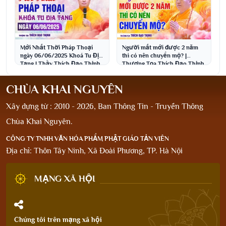
Người mất mới được 2 năm
Mới Nhất Thời Pháp Thoại
thì có nên chuyển mộ? |
ngày 06/06/2025 Khoá Tu Địa
Thượng Tọa Thích Đạo Thịnh
Tạng | Thầy Thích Đạo Thịnh
CHÙA KHAI NGUYÊN
Xây dựng từ : 2010 - 2026, Ban Thông Tin - Truyền Thông
Chùa Khai Nguyên.
CÔNG TY TNHH VĂN HÓA PHẨM PHẬT GIÁO TẢN VIÊN
Địa chỉ: Thôn Tây Ninh, Xã Đoài Phương, TP. Hà Nội
MẠNG XÃ HỘI
Chúng tôi trên mạng xã hội