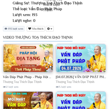
Giảng Sư:
Thượng Toạ Thích Đạo Thịnh
Thể loại:
Vấn Đáp Phật Pháp
Lượt xem:
193
Lượt nghe:
0
193 lượt xem
Yêu thích
VIDEO THƯỢNG TOẠ THÍCH ĐẠO THỊNH
Vấn Đáp Phật Pháp - Pháp Hội Địa Tạng Ngày 01/08/2026│TT. Thích Đạo Thịnh
[04.07.2026] VẤN ĐÁP PHẬT PHÁP - Nghe Thầy giảng Pháp mỗi ngày CÔNG ĐỨC VÔ LƯỢNG│TT. Thích Đạo Thịnh
Thượng Toạ Thích Đạo Thịnh
Thượng Toạ Thích Đạo Thịnh
12 lượt xem
15 lượt xem