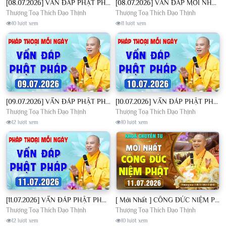
[08.07.2026] VẤN ĐÁP PHẬT PHÁP - Nghe Thầy giảng Pháp mỗi ngày CÔNG ĐỨC VÔ LƯỢNG│TT. Thích Đạo Thịnh
[08.07.2026] VẤN ĐÁP MỚI NHẤT - Pháp Hội Địa Tạng Chùa Khai Nguyên | TT. Thích Đạo Thịnh
Thượng Toạ Thích Đạo Thịnh
Thượng Toạ Thích Đạo Thịnh
10 lượt xem
11 lượt xem
[09.07.2026] VẤN ĐÁP PHẬT PHÁP - Nghe Thầy giảng Pháp mỗi ngày CÔNG ĐỨC VÔ LƯỢNG│TT. Thích Đạo Thịnh
[10.07.2026] VẤN ĐÁP PHẬT PHÁP - Nghe Thầy giảng Pháp mỗi ngày CÔNG ĐỨC VÔ LƯỢNG│TT. Thích Đạo Thịnh
Thượng Toạ Thích Đạo Thịnh
Thượng Toạ Thích Đạo Thịnh
12 lượt xem
10 lượt xem
[11.07.2026] VẤN ĐÁP PHẬT PHÁP - Nghe Thầy giảng Pháp mỗi ngày CÔNG ĐỨC VÔ LƯỢNG│TT. Thích Đạo Thịnh
[ Mới Nhất ] CÔNG ĐỨC NIỆM PHẬT - Khoá Chuyên Tu Chùa Khai Nguyên 11/07/2026 | TT. Thích Đạo Thịnh
Thượng Toạ Thích Đạo Thịnh
Thượng Toạ Thích Đạo Thịnh
12 lượt xem
10 lượt xem