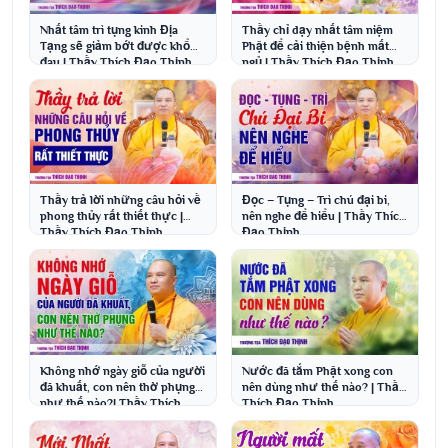
Nhất tâm trì tụng kinh Địa
Thầy chỉ dạy nhất tâm niệm
Tạng sẽ giảm bớt được khổ
Phật để cải thiện bệnh mất
đau | Thầy Thích Đạo Thịnh
ngủ | Thầy Thích Đạo Thịnh
Thầy trả lời những câu hỏi về
Đọc – Tụng – Trì chú đại bi,
phong thủy rất thiết thực |
nên nghe để hiểu | Thầy Thích
Thầy Thích Đạo Thịnh
Đạo Thịnh
Không nhớ ngày giỗ của người
Nước đã tắm Phật xong con
đã khuất, con nên thờ phụng
nên dùng như thế nào? | Thầy
như thế nào?| Thầy Thích
Thích Đạo Thịnh
Đạo Thịnh