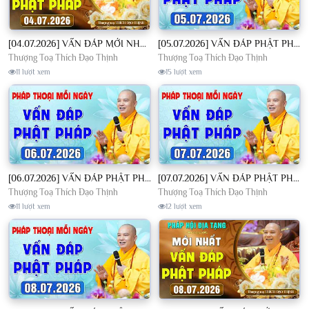
[04.07.2026] VẤN ĐÁP MỚI NHẤT - Pháp Hội Địa Tạng Chùa Khai Nguyên | TT. Thích Đạo Thịnh
[05.07.2026] VẤN ĐÁP PHẬT PHÁP - Nghe Thầy giảng Pháp mỗi ngày CÔNG ĐỨC VÔ LƯỢNG│TT. Thích Đạo Thịnh
Thượng Toạ Thích Đạo Thịnh
Thượng Toạ Thích Đạo Thịnh
11 lượt xem
15 lượt xem
[06.07.2026] VẤN ĐÁP PHẬT PHÁP - Nghe Thầy giảng Pháp mỗi ngày CÔNG ĐỨC VÔ LƯỢNG│TT. Thích Đạo Thịnh
[07.07.2026] VẤN ĐÁP PHẬT PHÁP - Nghe Thầy giảng Pháp mỗi ngày CÔNG ĐỨC VÔ LƯỢNG│TT. Thích Đạo Thịnh
Thượng Toạ Thích Đạo Thịnh
Thượng Toạ Thích Đạo Thịnh
11 lượt xem
12 lượt xem