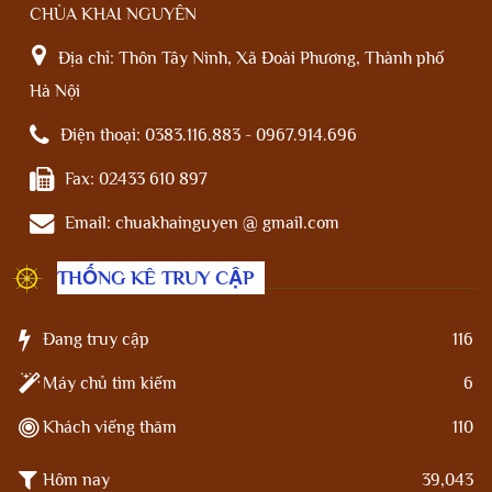
CHÙA KHAI NGUYÊN
Địa chỉ:
Thôn Tây Ninh, Xã Đoài Phương, Thành phố
Hà Nội
Điện thoại:
0383.116.883 - 0967.914.696
Fax:
02433 610 897
Email:
chuakhainguyen @ gmail.com
THỐNG KÊ TRUY CẬP
Đang truy cập
116
Máy chủ tìm kiếm
6
Khách viếng thăm
110
Hôm nay
39,043