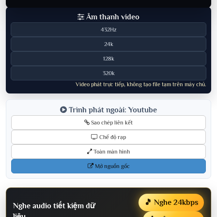
Âm thanh video
432Hz
24k
128k
320k
Video phát trực tiếp, không tạo file tạm trên máy chủ.
Trình phát ngoài: Youtube
Sao chép liên kết
Chế độ rạp
Toàn màn hình
Mở nguồn gốc
🎵 Nghe 24kbps
Nghe audio tiết kiệm dữ
liệu