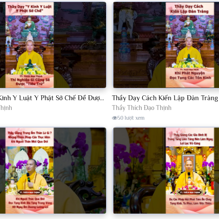
Phật Tử Nên Y Kinh Y Luật Y Phật Sở Chế Để Được Tiêu Trừ Nghiệp Chướng TT. Thích Đạo Thịnh.
Thịnh
Thầy Thích Đạo Thịnh
50 lượt xem