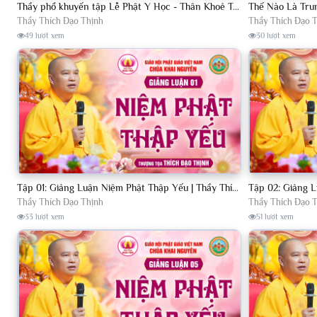
Thầy phổ khuyến tập Lễ Phật Y Học - Thân Khoẻ Tâm An │TT. Thích Đạo Thịnh
Thầy Thích Đạo Thịnh
Thầy Thích Đạo 
49 lượt xem
30 lượt xem
Tập 01: Giảng Luận Niệm Phật Thập Yếu | Thầy Thích Đạo Thịnh
Thầy Thích Đạo Thịnh
Thầy Thích Đạo 
33 lượt xem
51 lượt xem