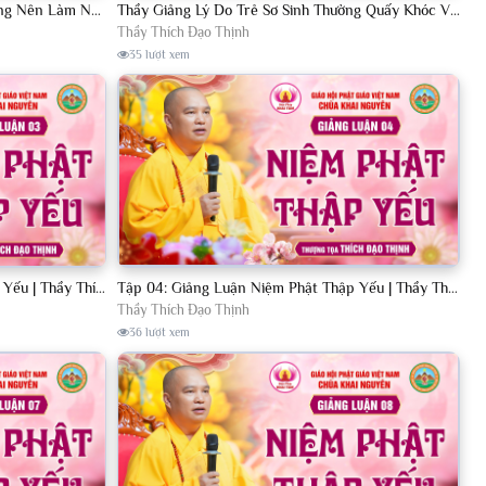
Các Gia Đình Bị Trùng Tang Liên Táng Nên Làm Ngay Việc Này Khi Có Pháp Hội Lớn
Thầy Giảng Lý Do Trẻ Sơ Sinh Thường Quấy Khóc Về Đêm Và Cách Đối Trị - TT. Thích Đạo Thịnh.
Thầy Thích Đạo Thịnh
35 lượt xem
Tập 03: Giảng Luận Niệm Phật Thập Yếu | Thầy Thích Đạo Thịnh
Tập 04: Giảng Luận Niệm Phật Thập Yếu | Thầy Thích Đạo Thịnh
Thầy Thích Đạo Thịnh
36 lượt xem