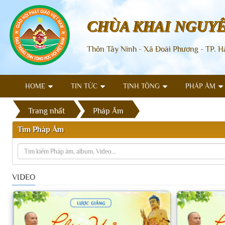
CHÙA KHAI NGUY
Thôn Tây Ninh - Xã Đoài Phương - TP. H
HOME
TIN TỨC
TỊNH TÔNG
PHÁP ÂM
Trang nhất
Pháp Âm
Tìm Pháp Âm
VIDEO