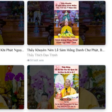
Thầy Dạy Cách Kiến Lập Đàn Tràng Khi Phát Nguyện Đọc Tụng Các Tôn Kinh TT. Thích Đạo Thịnh.
Thầy Khuyên Nên Lễ Sám Hồng Danh Chư Phật, Bồ Tát Để Tiêu Trừ Ý Niệm Xấu Khi Tu Tập
Thầy Thích Đạo Thịnh
30 lượt xem