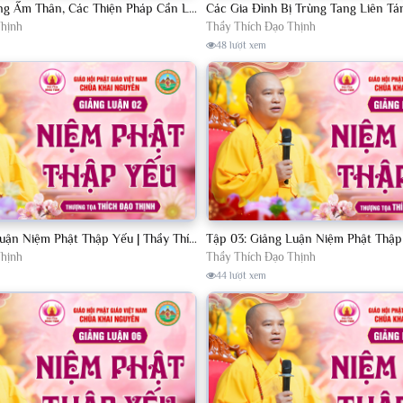
Thế Nào Là Trung Ấm Thân, Các Thiện Pháp Cần Làm Khi Người Thân Qua Đời Trong Vòng 49 Ngày
Thịnh
Thầy Thích Đạo Thịnh
48 lượt xem
Tập 02: Giảng Luận Niệm Phật Thập Yếu | Thầy Thích Đạo Thịnh
Thịnh
Thầy Thích Đạo Thịnh
44 lượt xem