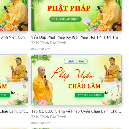
Vấn Đáp Phật Pháp Kỳ 190, Khóa Tu Sinh Viên Con Kể Bụt Nghe Tháng 05, 2023 TT. Thích Đạo Thịnh - CKN
Vấn Đáp Phật Pháp Kỳ 193, Pháp Hội TPTTHN Tháng 04/2023 TT. Thích Đạo Thịnh - CKN
Thầy Thích Đạo Thịnh
54 lượt xem
Tập 002, Lược Giảng về Pháp Uyển Châu Lâm, Chủ giảng TT. Thích Đạo Thịnh
Tập 03, Lược Giảng về Pháp Uyển Châu Lâm, Chủ giảng TT Thích Đạo Thịnh
Thầy Thích Đạo Thịnh
64 lượt xem