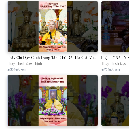
Thầy Chỉ Dạy Cách Dùng Tâm Chú Để Hóa Giải Vong Theo. TT. Thích Đạo Thịnh
Thầy Thích Đạo Thịnh
Thầy Thích Đạo 
35 lượt xem
70 lượt xem