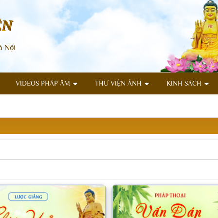
ÊN
à Nội
VIDEOS PHÁP ÂM
THƯ VIỆN ẢNH
KINH SÁCH