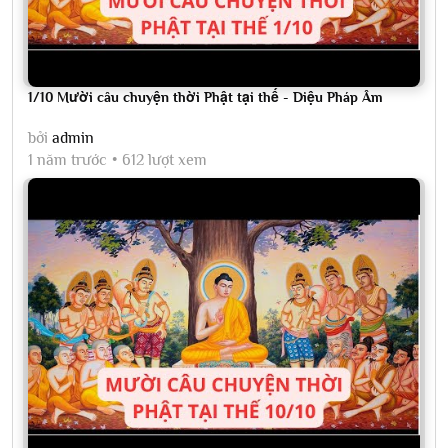
1/10 Mười câu chuyện thời Phật tại thế - Diệu Pháp Âm
bởi
admin
1 năm trước
612 lượt xem