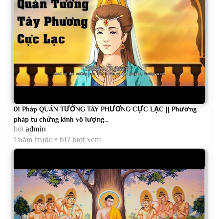
01 Pháp QUÁN TƯỞNG TÂY PHƯƠNG CỰC LẠC || Phương
pháp tu chứng kinh vô lượng...
bởi
admin
1 năm trước
617 lượt xem