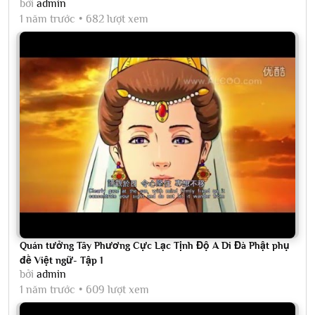
bởi
admin
1 năm trước
682 lượt xem
Quán tưởng Tây Phương Cực Lạc Tịnh Độ A Di Đà Phật phụ
đề Việt ngữ- Tập 1
bởi
admin
1 năm trước
609 lượt xem