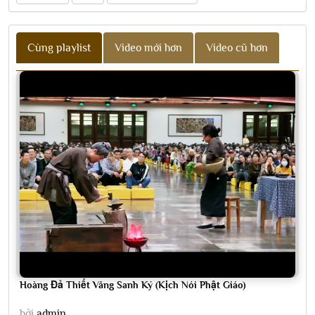
Cùng playlist
Video mới hơn
Video cũ hơn
Hoàng Đả Thiết Vãng Sanh Ký (Kịch Nói Phật Giáo)
bởi
admin