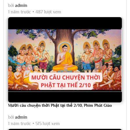
bởi
admin
1 năm trước
487 lượt xem
Mười câu chuyện thời Phật tại thế 2/10, Phim Phât Giáo
bởi
admin
1 năm trước
515 lượt xem