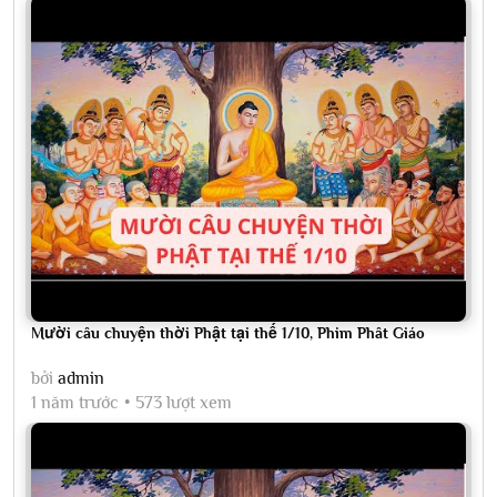
Mười câu chuyện thời Phật tại thế 1/10, Phim Phât Giáo
bởi
admin
1 năm trước
573 lượt xem