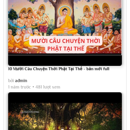
10 Mười Câu Chuyện Thời Phật Tại Thế - bản mới full
bởi
admin
1 năm trước
481 lượt xem