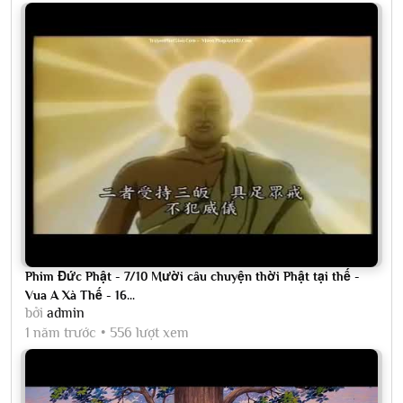
Phim Đức Phật - 7/10 Mười câu chuyện thời Phật tại thế -
Vua A Xà Thế - 16...
bởi
admin
1 năm trước
556 lượt xem