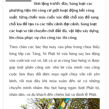
tĩnh lặng trước đây, hàng loạt các
phương tiện thi công cơ giới hoạt động hết công
xuất, từng chiếc máy cuốc xúc đất chỗ này đổ sang
chỗ kia để tạo ra các tiểu cảnh đại cảnh, hàng loạt
các loại xe tải chuyển chở đất đá, vật liệu xây dựng
lên chùa phục vụ cho công tác thi công.
Theo chân các bác thợ máy vào phía trong chùa thấy
từng tốp các Tăng, Ni Phật tử vừa hăng say lao động
vừa cười nói vui vẻ, tất cả ai ai cũng hào hứng vì được
góp một phần công sức nhỏ bé của mình vào công
cuộc làm thay đổi diện mạo ngôi chùa vốn rất yên
bình, rồi mai đây khi mùa xuân đến sẽ có những
chuyển mình nhằm thu hút hàng ngàn lượt Phật tử,
nhân dân, và du khách đến chiêm bái và đảnh lễ Phật.