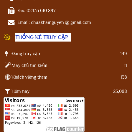
Fax:
02433 610 897
Email:
chuakhainguyen @ gmail.com
THỐNG KÊ TRUY CẬP
Đang truy cập
149
Máy chủ tìm kiếm
11
Khách viếng thăm
138
Hôm nay
25,068