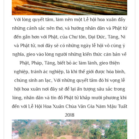
Với lòng quyết tâm, làm nên một Lễ hội hoa xuân đầy
những cảnh sắc nên thơ, và hướng nhân dân và Phật tử
đến gần hơn với Phật, của Chư tôn, Đại Đức, Tăng, Ni
và Phật tử, nơi đây sẽ có những ngày lễ hội vô cùng ý
nghĩa, gieo vào lòng người những kiến thức căn bản về
Phật, Pháp, Tăng, biết bỏ ác làm lành, gieo thiện
nghiệp, tránh ác nghiệp, là khi thế giới được hòa bình,
chúng sinh an lạc, Với những quyết tâm đó hi vọng lễ
hội hoa xuân nơi đây sẽ để lại ấn tượng sâu sắc trong
lòng, nhân dân và tín đồ Phật tử khắp mười phương khi
đến với Lễ Hội Hoa Xuân Chùa Vân Gia Năm Mậu Tuất
2018