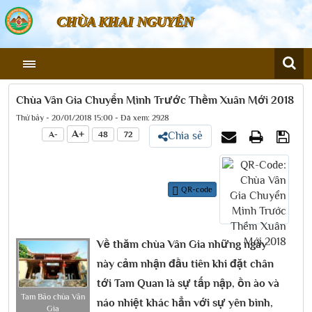
CHÙA KHAI NGUYÊN
Chùa Vân Gia Chuyển Mình Trước Thềm Xuân Mới 2018
Thứ bảy - 20/01/2018 15:00 - Đã xem: 2928
A+
A-
48
72
Chia sẻ
QR-code
Về thăm chùa Vân Gia những ngày
này cảm nhận đầu tiên khi đặt chân
tới Tam Quan là sự tấp nập, ồn ào và
Tam Bảo chùa Vân
náo nhiệt khác hẳn với sự yên bình,
Gia