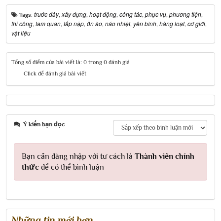
trước đây
xây dựng
hoạt động
công tác
phục vụ
phương tiện
Tags:
,
,
,
,
,
,
thi công
tam quan
tấp nập
ồn ào
náo nhiệt
yên bình
hàng loạt
cơ giới
,
,
,
,
,
,
,
,
vật liệu
Tổng số điểm của bài viết là: 0 trong 0 đánh giá
Click để đánh giá bài viết
Ý kiến bạn đọc
Bạn cần đăng nhập với tư cách là
Thành viên chính
thức
để có thể bình luận
Những tin mới hơn