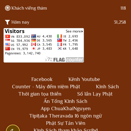
Khách viếng thăm
118
Hôm nay
31,258
Facebook
Kênh Youtube
Counter - Máy đếm niệm Phật
Kinh Sách
Thời gian tọa thiền
Số lần Lạy Phật
Ấn Tống Kinh Sách
App ChuaKhaiNguyen
Tipiṭaka Theravada 16 ngôn ngữ
Phật Sự Tản Viên
Kinh Sách tham khảo Scribd