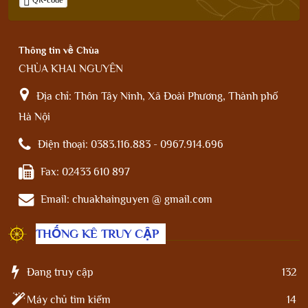
Thông tin về Chùa
CHÙA KHAI NGUYÊN
Địa chỉ:
Thôn Tây Ninh, Xã Đoài Phương, Thành phố
Hà Nội
Điện thoại:
0383.116.883 - 0967.914.696
Fax:
02433 610 897
Email:
chuakhainguyen @ gmail.com
THỐNG KÊ TRUY CẬP
Đang truy cập
132
Máy chủ tìm kiếm
14