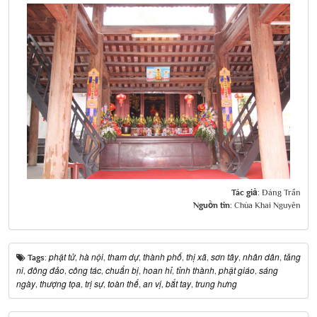
Tác giả:
Đáng Trần
Nguồn tin:
Chùa Khai Nguyên
phật tử
hà nội
tham dự
thành phố
thị xã
sơn tây
nhân dân
tăng
Tags:
,
,
,
,
,
,
,
ni
đông đảo
công tác
chuẩn bị
hoan hỉ
tỉnh thành
phật giáo
sáng
,
,
,
,
,
,
,
ngày
thượng tọa
trị sự
toàn thể
an vị
bắt tay
trung hưng
,
,
,
,
,
,