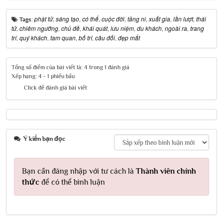
phật tử
sáng tạo
có thể
cuộc đời
tăng ni
xuất gia
lần lượt
thái
Tags:
,
,
,
,
,
,
,
tử
chiêm ngưỡng
chủ đề
khái quát
lưu niệm
du khách
ngoài ra
trang
,
,
,
,
,
,
,
trí
quý khách
tam quan
bố trí
câu đối
đẹp mắt
,
,
,
,
,
Tổng số điểm của bài viết là: 4 trong 1 đánh giá
Xếp hạng:
4
-
1
phiếu bầu
Click để đánh giá bài viết
Ý kiến bạn đọc
Bạn cần đăng nhập với tư cách là
Thành viên chính
thức
để có thể bình luận