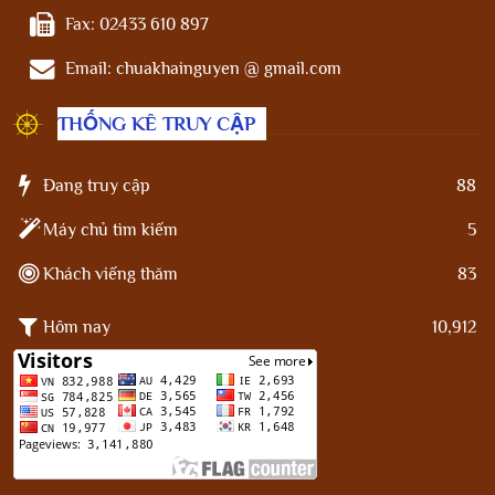
Fax:
02433 610 897
Email:
chuakhainguyen @ gmail.com
THỐNG KÊ TRUY CẬP
Đang truy cập
88
Máy chủ tìm kiếm
5
Khách viếng thăm
83
Hôm nay
10,912