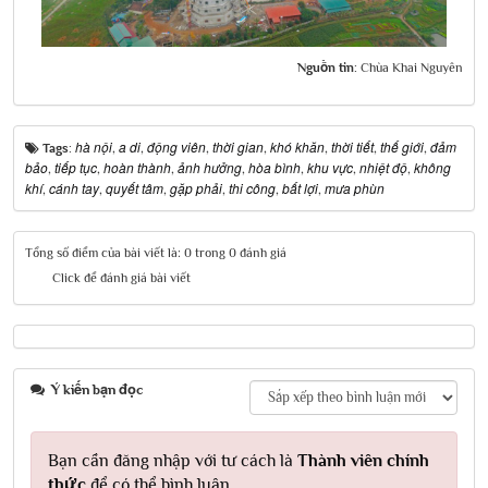
Nguồn tin:
Chùa Khai Nguyên
hà nội
a di
động viên
thời gian
khó khăn
thời tiết
thế giới
đảm
Tags:
,
,
,
,
,
,
,
bảo
tiếp tục
hoàn thành
ảnh hưởng
hòa bình
khu vực
nhiệt độ
không
,
,
,
,
,
,
,
khí
cánh tay
quyết tâm
gặp phải
thi công
bất lợi
mưa phùn
,
,
,
,
,
,
Tổng số điểm của bài viết là: 0 trong 0 đánh giá
Click để đánh giá bài viết
Ý kiến bạn đọc
Bạn cần đăng nhập với tư cách là
Thành viên chính
thức
để có thể bình luận