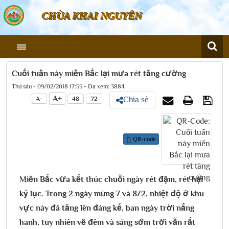
CHÙA KHAI NGUYÊN
Cuối tuần này miền Bắc lại mưa rét tăng cường
Thứ sáu - 09/02/2018 17:55 - Đã xem: 3884
A+
A-
48
72
Chia sẻ
QR-code
Miền Bắc vừa kết thúc chuỗi ngày rét đậm, rét hại
kỷ lục. Trong 2 ngày mùng 7 và 8/2, nhiệt độ ở khu
vực này đã tăng lên đáng kể, ban ngày trời nắng
hanh, tuy nhiên về đêm và sáng sớm trời vẫn rất