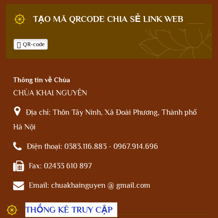
TẠO MÃ QRCODE CHIA SẺ LINK WEB
QR-code
Thông tin về Chùa
CHÙA KHAI NGUYÊN
Địa chỉ:
Thôn Tây Ninh, Xã Đoài Phương, Thành phố
Hà Nội
Điện thoại:
0383.116.883 - 0967.914.696
Fax:
02433 610 897
Email:
chuakhainguyen @ gmail.com
THỐNG KÊ TRUY CẬP