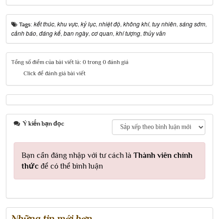
kết thúc
khu vực
kỷ lục
nhiệt độ
không khí
tuy nhiên
sáng sớm
Tags:
,
,
,
,
,
,
,
cảnh báo
đáng kể
ban ngày
cơ quan
khí tượng
thủy văn
,
,
,
,
,
Tổng số điểm của bài viết là: 0 trong 0 đánh giá
Click để đánh giá bài viết
Ý kiến bạn đọc
Bạn cần đăng nhập với tư cách là
Thành viên chính
thức
để có thể bình luận
Những tin mới hơn