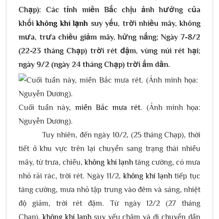
Chạp): Các tỉnh miền Bắc chịu ảnh hưởng của
khối
không khí lạnh
suy yếu, trời nhiều mây, không
mưa, trưa chiều giảm mây, hửng nắng; Ngày 7-8/2
(22-23 tháng Chạp) trời rét đậm, vùng núi rét hại;
ngày 9/2 (ngày 24 tháng Chạp) trời ấm dần.
Cuối tuần này,
miền Bắc mưa rét
. (Ảnh minh họa:
Nguyễn Dương).
Tuy nhiên, đến ngày 10/2, (25 tháng Chạp), thời
tiết ở khu vực trên lại chuyển sang trạng thái nhiều
mây, từ trưa, chiều,
không khí lạnh
tăng cường, có mưa
nhỏ rải rác, trời rét. Ngày 11/2,
không khí lạnh
tiếp tục
tăng cường, mưa nhỏ tập trung vào đêm và sáng, nhiệt
độ giảm, trời rét đậm. Từ ngày 12/2 (27 tháng
Chạp),
không khí lạnh
suy yếu chậm và di chuyển dần