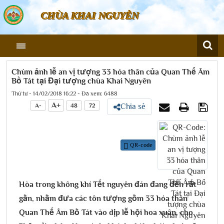
CHÙA KHAI NGUYÊN
Chùm ảnh lễ an vị tượng 33 hóa thân của Quan Thế Âm
Bồ Tát tại Đại tượng chùa Khai Nguyên
Thứ tư - 14/02/2018 16:22 - Đã xem: 6488
A+
A-
48
72
Chia sẻ
QR-code
Hòa trong không khí Tết nguyên đán đang đến rất
gần, nhằm đưa các tôn tượng gồm 33 hóa thân
Quan Thế Âm Bồ Tát vào dịp lễ hội hoa xuân, cho