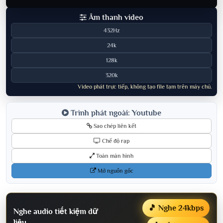
Âm thanh video
432Hz
24k
128k
320k
Video phát trực tiếp, không tạo file tạm trên máy chủ.
Trình phát ngoài: Youtube
Sao chép liên kết
Chế độ rạp
Toàn màn hình
Mở nguồn gốc
🎵 Nghe 24kbps
Nghe audio tiết kiệm dữ
liệu