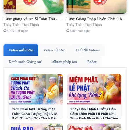
Lược giảng về An Sĩ Toàn Thư - Chủ giảng Đại Đức Thích Đạo Thịnh
Lược Giảng Pháp Uyển Châu Lâm, Chủ giảng Đại Đức Thích Đạo Thịnh
Thầy Thích Đạo Thịnh
Thầy Thích Đạo Thịnh
2.993 lượt nghe
2.789 lượt nghe
Video mới hơn
Video cũ hơn
Chủ đề Videos
Danh sách Giảng sư
Album pháp âm
Radar
Cách phân biệt Tượng Phật
Thầy Đạo Thịnh Hướng Dẫn
Thích Ca và Tượng Phật A Di
Cách Niệm Phật Lễ Phật Khi
Đà? | Thượng Tọa Thích Đạo
Tụng Kinh Pháp Hoa | Thượng
Thịnh
Tọa Thích Đạo Thịnh