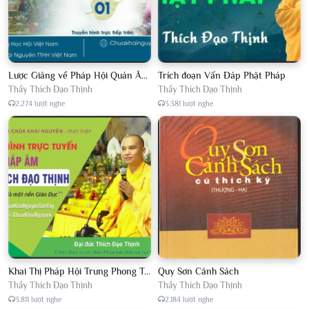
Lược Giảng về Pháp Hội Quán Âm TTHN lần 2
Trích đoạn Vấn Đáp Phật Pháp
Thầy Thích Đạo Thịnh
Thầy Thích Đạo Thịnh
2.274 lượt nghe
3.381 lượt nghe
Khai Thị Pháp Hội Trung Phong Tam Thời Hệ Niệm
Quy Sơn Cảnh Sách
Thầy Thích Đạo Thịnh
Thầy Thích Đạo Thịnh
3.811 lượt nghe
2.184 lượt nghe