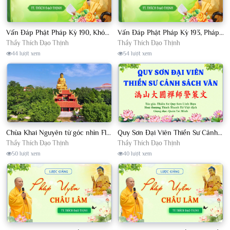
Vấn Đáp Phật Pháp Kỳ 190, Khóa Tu Sinh Viên Con Kể Bụt Nghe Tháng 05, 2023 TT. Thích Đạo Thịnh - CKN
Vấn Đáp Phật Pháp Kỳ 193, Pháp Hội TPTTHN Tháng 04/2023 TT. Thích Đạo Thịnh - CKN
Thầy Thích Đạo Thịnh
Thầy Thích Đạo Thịnh
44 lượt xem
54 lượt xem
Chùa Khai Nguyên từ góc nhìn Flycam
Quy Sơn Đại Viên Thiền Sư Cảnh Sách Văn - HT Thích Thanh Từ Việt dịch
Thầy Thích Đạo Thịnh
Thầy Thích Đạo Thịnh
50 lượt xem
40 lượt xem