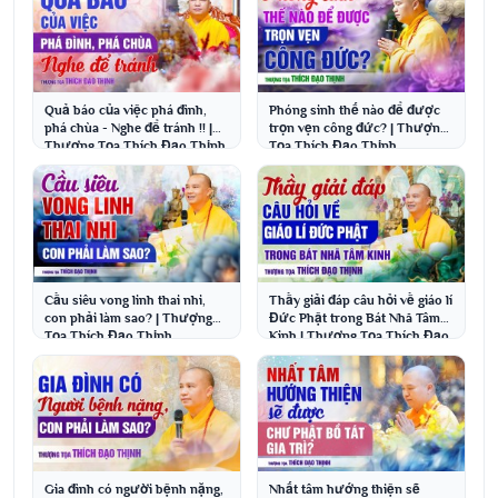
Quả báo của việc phá đình,
Phóng sinh thế nào để được
phá chùa - Nghe để tránh !! |
trọn vẹn công đức? | Thượng
Thượng Tọa Thích Đạo Thịnh
Tọa Thích Đạo Thịnh
Cầu siêu vong linh thai nhi,
Thầy giải đáp câu hỏi về giáo lí
con phải làm sao? | Thượng
Đức Phật trong Bát Nhã Tâm
Tọa Thích Đạo Thịnh
Kinh | Thượng Tọa Thích Đạo
Thịnh
Gia đình có người bệnh nặng,
Nhất tâm hướng thiện sẽ