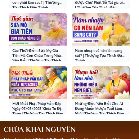
con phải làm sao? | Thượng
được Chư Phật Bồ Tát gia trì?
Tọa Thích Đạo Thịnh
| Thượng Tọa Thích Đạo
Thịnh
Các Thời Điểm Sửa Mộ Gia
Năm nhuận có nên làm sang
Tiên Mà Con Cháu Trong Nhà
cát? | Thượng Tọa Thích Đạo
Nên Biết | Thượng Tọa Thích
Thịnh
Đạo Thịnh
Mới Nhất Phật Pháp Vấn Đáp
Những Điều Nên Biết Cho Ai
Ngày 07/03/2025 Khóa Tu Địa
Đang Muốn Mượn Tuổi Làm
Tạng | Thượng Tọa Thích Đạo
Nhà | Thượng Tọa Thích Đạo
Thịnh
Thịnh
CHÙA KHAI NGUYÊN