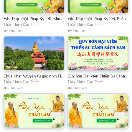
Vấn Đáp Phật Pháp Kỳ 190, Khóa Tu Sinh Viên Con Kể Bụt Nghe Tháng 05, 2023 TT. Thích Đạo Thịnh - CKN
Vấn Đáp Phật Pháp Kỳ 193, Pháp Hội TPTTHN Tháng 04/2023 TT. Thích Đạo Thịnh - CKN
Thầy Thích Đạo Thịnh
Thầy Thích Đạo Thịnh
43 lượt xem
54 lượt xem
Chùa Khai Nguyên từ góc nhìn Flycam
Quy Sơn Đại Viên Thiền Sư Cảnh Sách Văn - HT Thích Thanh Từ Việt dịch
Thầy Thích Đạo Thịnh
Thầy Thích Đạo Thịnh
50 lượt xem
40 lượt xem