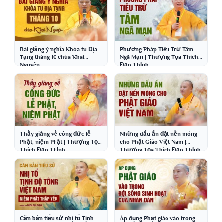
Bài giảng ý nghĩa Khóa tu Địa
Phương Pháp Tiêu Trừ Tâm
Tạng tháng 10 chùa Khai
Ngã Mạn | Thượng Tọa Thích
Nguyên
Đạo Thịnh
Thầy giảng về công đức lễ
Những dấu ấn đặt nền móng
Phật, niệm Phật | Thượng Tọa
cho Phật Giáo Việt Nam |
Thích Đạo Thịnh
Thượng Tọa Thích Đạo Thịnh
Căn bản tiểu sử nhị tổ Tịnh
Áp dụng Phật giáo vào trong