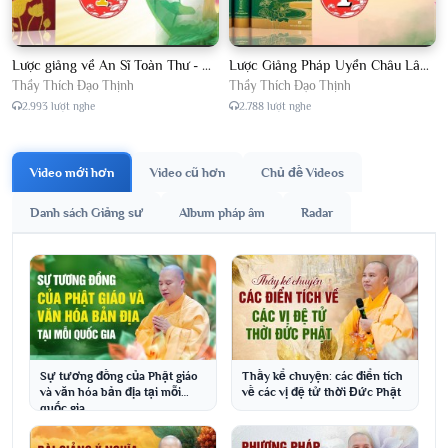
Lược giảng về An Sĩ Toàn Thư - Chủ giảng Đại Đức Thích Đạo Thịnh
Lược Giảng Pháp Uyển Châu Lâm, Chủ giảng Đại Đức Thích Đạo Thịnh
Thầy Thích Đạo Thịnh
Thầy Thích Đạo Thịnh
2.993 lượt nghe
2.788 lượt nghe
Video mới hơn
Video cũ hơn
Chủ đề Videos
Danh sách Giảng sư
Album pháp âm
Radar
Sự tương đồng của Phật giáo
Thầy kể chuyện: các điển tích
và văn hóa bản địa tại mỗi
về các vị đệ tử thời Đức Phật
quốc gia