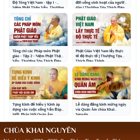
Độ Tông Việt Nam - tập 1 -
đời sống sinh hoạt của người
Niệm Phật Thập Yếu, Thượng
dân | Thượng Tọa Thích Đạo
Tọa Thích Đạo Thịnh
Thịnh
Tông chỉ các Pháp môn Phật
Phật Giáo Việt Nam lấy thực
giáo - Tập 2 - Niệm Phật Thập
tế độ thực tế | Thượng Tọa
Yếu, Thượng Tọa Thích Đạo
Thích Đạo Thịnh
Thịnh
Tụng Kinh để hiểu ý Kinh áp
Lễ dâng đăng kính mừng ngày
dụng vào cuộc sống Vấn Đáp
vía Quán Âm chùa Khai
Mới: Pháp Hội Quán Âm
Nguyên
CHÙA KHAI NGUYÊN