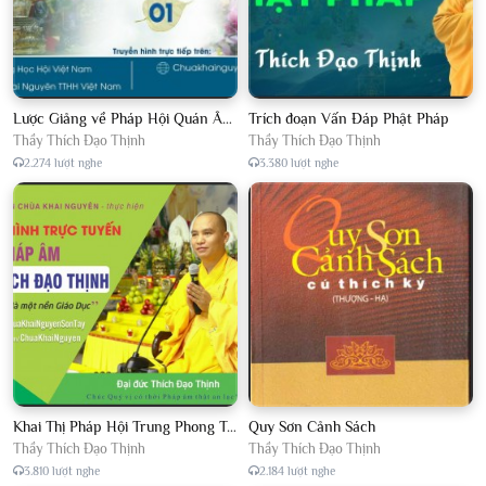
Lược Giảng về Pháp Hội Quán Âm TTHN lần 2
Trích đoạn Vấn Đáp Phật Pháp
Thầy Thích Đạo Thịnh
Thầy Thích Đạo Thịnh
2.274 lượt nghe
3.380 lượt nghe
Khai Thị Pháp Hội Trung Phong Tam Thời Hệ Niệm
Quy Sơn Cảnh Sách
Thầy Thích Đạo Thịnh
Thầy Thích Đạo Thịnh
3.810 lượt nghe
2.184 lượt nghe