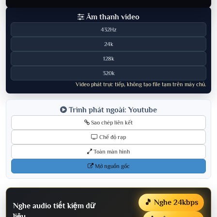
Âm thanh video
432Hz
24k
128k
320k
Video phát trực tiếp, không tạo file tạm trên máy chủ.
Trình phát ngoài: Youtube
Sao chép liên kết
Chế độ rạp
Toàn màn hình
Mở nguồn gốc
🎵 Nghe 24kbps
Nghe audio tiết kiệm dữ
liệu