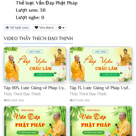
Thể loại:
Vấn Đáp Phật Pháp
Lượt xem:
311
Lượt nghe:
0
311 lượt xem
Yêu thích
VIDEO THẦY THÍCH ĐẠO THỊNH
Tập 005, Lược Giảng về Pháp Uyển Châu Lâm, Chủ giảng TT Thích Đạo Thịnh
Tập 13, Lược Giảng về Pháp Uyển Châu Lâm, Chủ giảng TT Thích Đạo Thịnh
Thầy Thích Đạo Thịnh
Thầy Thích Đạo Thịnh
66 lượt xem
63 lượt xem