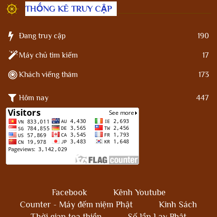
THỐNG KÊ TRUY CẬP
Đang truy cập
190
Máy chủ tìm kiếm
17
Khách viếng thăm
173
Hôm nay
447
Facebook
Kênh Youtube
Counter - Máy đếm niệm Phật
Kinh Sách
Thời gian tọa thiền
Số lần Lạy Phật