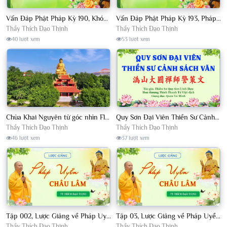
Vấn Đáp Phật Pháp Kỳ 190, Khóa Tu Sinh Viên Con Kể Bụt Nghe Tháng 05, 2023 TT. Thích Đạo Thịnh - CKN
Vấn Đáp Phật Pháp Kỳ 193, Pháp Hội TPTTHN Tháng 04/2023 TT. Thích Đạo Thịnh - CKN
Thầy Thích Đạo Thịnh
Thầy Thích Đạo Thịnh
40 lượt xem
53 lượt xem
Chùa Khai Nguyên từ góc nhìn Flycam
Quy Sơn Đại Viên Thiền Sư Cảnh Sách Văn - HT Thích Thanh Từ Việt dịch
Thầy Thích Đạo Thịnh
Thầy Thích Đạo Thịnh
46 lượt xem
37 lượt xem
Tập 002, Lược Giảng về Pháp Uyển Châu Lâm, Chủ giảng TT. Thích Đạo Thịnh
Tập 03, Lược Giảng về Pháp Uyển Châu Lâm, Chủ giảng TT Thích Đạo Thịnh
Thầy Thích Đạo Thịnh
Thầy Thích Đạo Thịnh