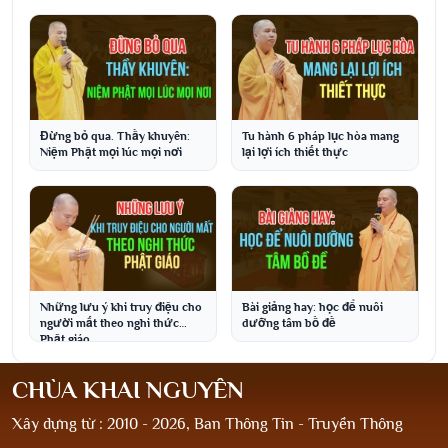
Đừng bỏ qua. Thầy khuyên:
Tu hành 6 pháp lục hòa mang
Niệm Phật mọi lúc mọi nơi
lại lợi ích thiết thực
Những lưu ý khi truy điệu cho
Bài giảng hay: học để nuôi
người mất theo nghi thức
dưỡng tâm bồ đề
Phật giáo
CHÙA KHAI NGUYÊN
Xây dựng từ : 2010 - 2026, Ban Thông Tin - Truyền Thông