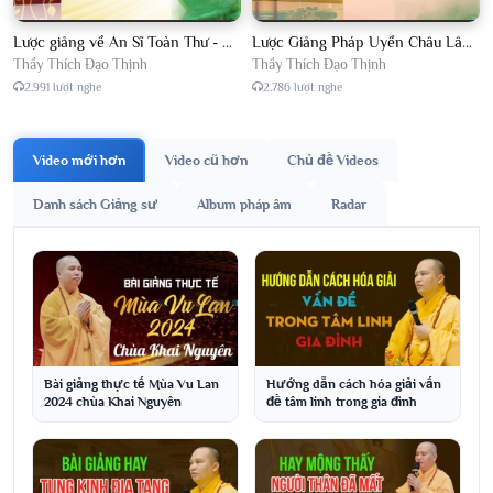
Lược giảng về An Sĩ Toàn Thư - Chủ giảng Đại Đức Thích Đạo Thịnh
Lược Giảng Pháp Uyển Châu Lâm, Chủ giảng Đại Đức Thích Đạo Thịnh
Thầy Thích Đạo Thịnh
Thầy Thích Đạo Thịnh
2.991 lượt nghe
2.786 lượt nghe
Video mới hơn
Video cũ hơn
Chủ đề Videos
Danh sách Giảng sư
Album pháp âm
Radar
Bài giảng thực tế Mùa Vu Lan
Hướng dẫn cách hóa giải vấn
2024 chùa Khai Nguyên
đề tâm linh trong gia đình