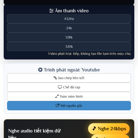
Âm thanh video
432Hz
24k
128k
320k
Video phát trực tiếp, không tạo file tạm trên máy chủ.
Trình phát ngoài: Youtube
Sao chép liên kết
Chế độ rạp
Toàn màn hình
Mở nguồn gốc
🎵 Nghe 24kbps
Nghe audio tiết kiệm dữ
liệu