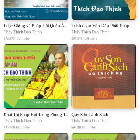
Lược Giảng về Pháp Hội Quán Âm TTHN lần 2
Trích đoạn Vấn Đáp Phật Pháp
Thầy Thích Đạo Thịnh
Thầy Thích Đạo Thịnh
2.273 lượt nghe
3.378 lượt nghe
Khai Thị Pháp Hội Trung Phong Tam Thời Hệ Niệm
Quy Sơn Cảnh Sách
Thầy Thích Đạo Thịnh
Thầy Thích Đạo Thịnh
3.808 lượt nghe
2.181 lượt nghe