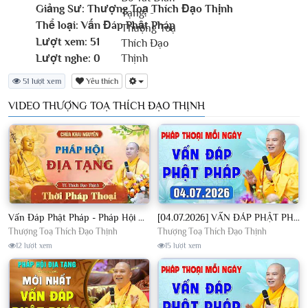
Giảng Sư:
Thượng Toạ Thích Đạo Thịnh
Thể loại:
Vấn Đáp Phật Pháp
Lượt xem:
51
Lượt nghe:
0
51 lượt xem
Yêu thích
VIDEO THƯỢNG TOẠ THÍCH ĐẠO THỊNH
Vấn Đáp Phật Pháp - Pháp Hội Địa Tạng Ngày 01/08/2026│TT. Thích Đạo Thịnh
[04.07.2026] VẤN ĐÁP PHẬT PHÁP - Nghe Thầy giảng Pháp mỗi ngày CÔNG ĐỨC VÔ LƯỢNG│TT. Thích Đạo Thịnh
Thượng Toạ Thích Đạo Thịnh
Thượng Toạ Thích Đạo Thịnh
12 lượt xem
15 lượt xem