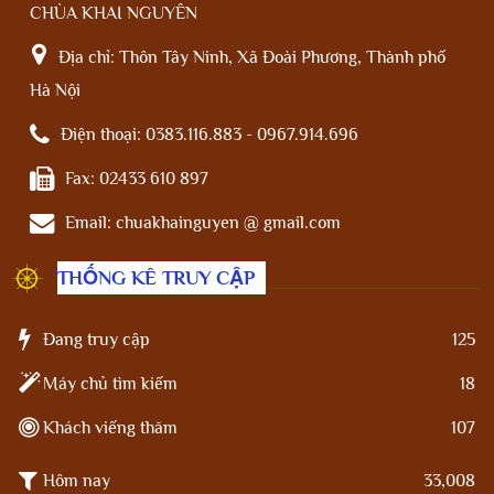
CHÙA KHAI NGUYÊN
Địa chỉ:
Thôn Tây Ninh, Xã Đoài Phương, Thành phố
Hà Nội
Điện thoại:
0383.116.883 - 0967.914.696
Fax:
02433 610 897
Email:
chuakhainguyen @ gmail.com
THỐNG KÊ TRUY CẬP
Đang truy cập
125
Máy chủ tìm kiếm
18
Khách viếng thăm
107
Hôm nay
33,008