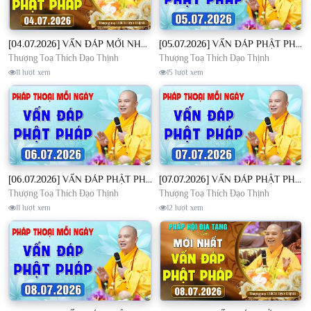
[04.07.2026] VẤN ĐÁP MỚI NHẤT - Pháp Hội Địa Tạng Chùa Khai Nguyên | TT. Thích Đạo Thịnh
[05.07.2026] VẤN ĐÁP PHẬT PHÁP - Nghe Thầy giảng Pháp mỗi ngày CÔNG ĐỨC VÔ LƯỢNG│TT. Thích Đạo Thịnh
Thượng Toạ Thích Đạo Thịnh
Thượng Toạ Thích Đạo Thịnh
11 lượt xem
15 lượt xem
[06.07.2026] VẤN ĐÁP PHẬT PHÁP - Nghe Thầy giảng Pháp mỗi ngày CÔNG ĐỨC VÔ LƯỢNG│TT. Thích Đạo Thịnh
[07.07.2026] VẤN ĐÁP PHẬT PHÁP - Nghe Thầy giảng Pháp mỗi ngày CÔNG ĐỨC VÔ LƯỢNG│TT. Thích Đạo Thịnh
Thượng Toạ Thích Đạo Thịnh
Thượng Toạ Thích Đạo Thịnh
11 lượt xem
12 lượt xem