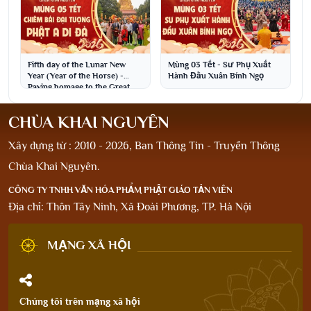
Fifth day of the Lunar New
Mùng 03 Tết - Sư Phụ Xuất
Year (Year of the Horse) -
Hành Đầu Xuân Bính Ngọ
Paying homage to the Great
Amitabha Buddha ...
CHÙA KHAI NGUYÊN
Xây dựng từ : 2010 - 2026, Ban Thông Tin - Truyền Thông
Chùa Khai Nguyên.
CÔNG TY TNHH VĂN HÓA PHẨM PHẬT GIÁO TẢN VIÊN
Địa chỉ: Thôn Tây Ninh, Xã Đoài Phương, TP. Hà Nội
MẠNG XÃ HỘI
Chúng tôi trên mạng xã hội