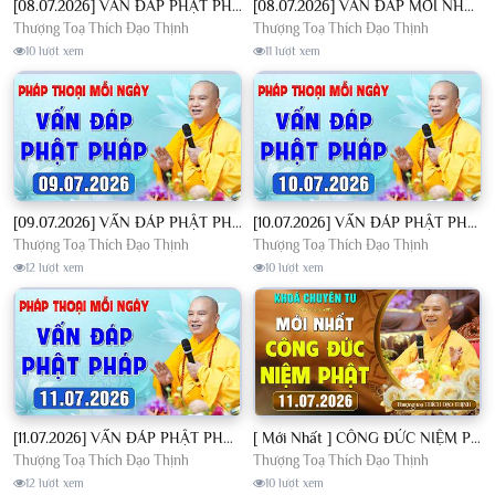
[08.07.2026] VẤN ĐÁP PHẬT PHÁP - Nghe Thầy giảng Pháp mỗi ngày CÔNG ĐỨC VÔ LƯỢNG│TT. Thích Đạo Thịnh
[08.07.2026] VẤN ĐÁP MỚI NHẤT - Pháp Hội Địa Tạng Chùa Khai Nguyên | TT. Thích Đạo Thịnh
Thượng Toạ Thích Đạo Thịnh
Thượng Toạ Thích Đạo Thịnh
10 lượt xem
11 lượt xem
[09.07.2026] VẤN ĐÁP PHẬT PHÁP - Nghe Thầy giảng Pháp mỗi ngày CÔNG ĐỨC VÔ LƯỢNG│TT. Thích Đạo Thịnh
[10.07.2026] VẤN ĐÁP PHẬT PHÁP - Nghe Thầy giảng Pháp mỗi ngày CÔNG ĐỨC VÔ LƯỢNG│TT. Thích Đạo Thịnh
Thượng Toạ Thích Đạo Thịnh
Thượng Toạ Thích Đạo Thịnh
12 lượt xem
10 lượt xem
[11.07.2026] VẤN ĐÁP PHẬT PHÁP - Nghe Thầy giảng Pháp mỗi ngày CÔNG ĐỨC VÔ LƯỢNG│TT. Thích Đạo Thịnh
[ Mới Nhất ] CÔNG ĐỨC NIỆM PHẬT - Khoá Chuyên Tu Chùa Khai Nguyên 11/07/2026 | TT. Thích Đạo Thịnh
Thượng Toạ Thích Đạo Thịnh
Thượng Toạ Thích Đạo Thịnh
12 lượt xem
10 lượt xem