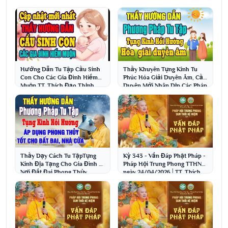
Hướng Dẫn Tu Tập Cầu Sinh
Thầy Khuyên Tụng Kinh Tu
Con Cho Các Gia Đình Hiếm
Phúc Hóa Giải Duyên Âm, Cầu
Muộn TT. Thích Đạo Thịnh.
Duyên Mới Nhân Dịp Các Pháp
Hội
Thầy Dạy Cách Tu TậpTụng
Kỳ 343 - Vấn Đáp Phật Pháp -
Kinh Địa Tạng Cho Gia Đình Ở
Pháp Hội Trung Phong TTHN
Nơi Đất Đai Phong Thủy
ngày 24/04/2026│TT. Thích
Không Tốt
Đạo Thịnh