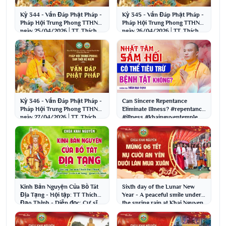
Kỳ 344 - Vấn Đáp Phật Pháp -
Kỳ 345 - Vấn Đáp Phật Pháp -
Pháp Hội Trung Phong TTHN
Pháp Hội Trung Phong TTHN
ngày 25/04/2026│TT. Thích
ngày 26/04/2026│TT. Thích
Đạo Thịnh
Đạo Thịnh
Can Sincere Repentance
Kỳ 346 - Vấn Đáp Phật Pháp -
Eliminate Illness? #repentance
Pháp Hội Trung Phong TTHN
#illness #khainguyentemple
ngày 27/04/2026│TT. Thích
#dharmasound #pu...
Đạo Thịnh
Kinh Bản Nguyện Của Bồ Tát
Sixth day of the Lunar New
Địa Tạng - Hội tập: TT Thích
Year - A peaceful smile under
Đạo Thịnh - Diễn đọc: Cư sĩ
the spring rain at Khai Nguyen
Vân Sáng
Pagoda