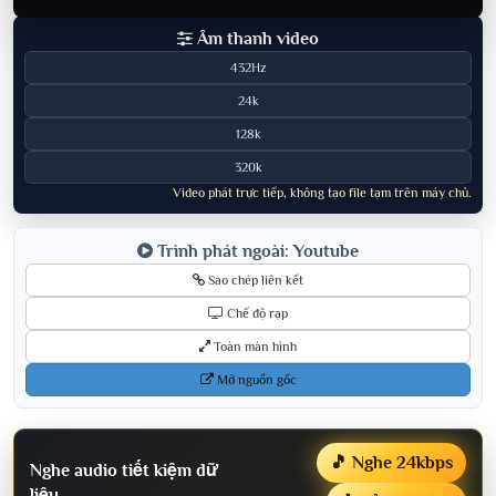
Âm thanh video
432Hz
24k
128k
320k
Video phát trực tiếp, không tạo file tạm trên máy chủ.
Trình phát ngoài: Youtube
Sao chép liên kết
Chế độ rạp
Toàn màn hình
Mở nguồn gốc
🎵 Nghe 24kbps
Nghe audio tiết kiệm dữ
liệu