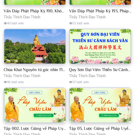
Vấn Đáp Phật Pháp Kỳ 190, Khóa Tu Sinh Viên Con Kể Bụt Nghe Tháng 05, 2023 TT. Thích Đạo Thịnh - CKN
Vấn Đáp Phật Pháp Kỳ 193, Pháp Hội TPTTHN Tháng 04/2023 TT. Thích Đạo Thịnh - CKN
Thầy Thích Đạo Thịnh
Thầy Thích Đạo Thịnh
40 lượt xem
53 lượt xem
Chùa Khai Nguyên từ góc nhìn Flycam
Quy Sơn Đại Viên Thiền Sư Cảnh Sách Văn - HT Thích Thanh Từ Việt dịch
Thầy Thích Đạo Thịnh
Thầy Thích Đạo Thịnh
46 lượt xem
37 lượt xem
Tập 002, Lược Giảng về Pháp Uyển Châu Lâm, Chủ giảng TT. Thích Đạo Thịnh
Tập 03, Lược Giảng về Pháp Uyển Châu Lâm, Chủ giảng TT Thích Đạo Thịnh
Thầy Thích Đạo Thịnh
Thầy Thích Đạo Thịnh