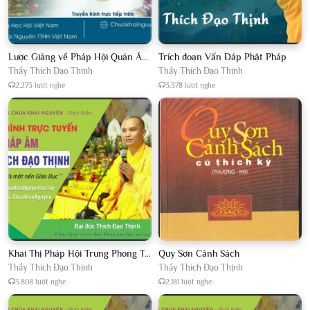
Lược Giảng về Pháp Hội Quán Âm TTHN lần 2
Trích đoạn Vấn Đáp Phật Pháp
Thầy Thích Đạo Thịnh
Thầy Thích Đạo Thịnh
2.273 lượt nghe
3.378 lượt nghe
Khai Thị Pháp Hội Trung Phong Tam Thời Hệ Niệm
Quy Sơn Cảnh Sách
Thầy Thích Đạo Thịnh
Thầy Thích Đạo Thịnh
3.808 lượt nghe
2.181 lượt nghe