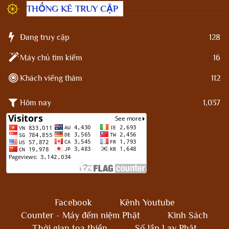
THỐNG KÊ TRUY CẬP
Đang truy cập
128
Máy chủ tìm kiếm
16
Khách viếng thăm
112
Hôm nay
1,037
Facebook
Kênh Youtube
Counter - Máy đếm niệm Phật
Kinh Sách
Thời gian tọa thiền
Số lần Lạy Phật