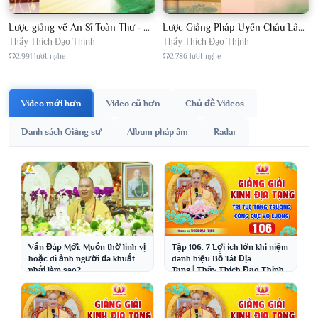
Lược giảng về An Sĩ Toàn Thư - Chủ giảng Đại Đức Thích Đạo Thịnh
Lược Giảng Pháp Uyển Châu Lâm, Chủ giảng Đại Đức Thích Đạo Thịnh
Thầy Thích Đạo Thịnh
Thầy Thích Đạo Thịnh
2.991 lượt nghe
2.786 lượt nghe
Video mới hơn
Video cũ hơn
Chủ đề Videos
Danh sách Giảng sư
Album pháp âm
Radar
Vấn Đáp Mới: Muốn thờ linh vị
Tập 106: 7 Lợi ích lớn khi niệm
hoặc di ảnh người đã khuất
danh hiệu Bồ Tát Địa
phải làm sao?
Tạng│Thầy Thích Đạo Thịnh