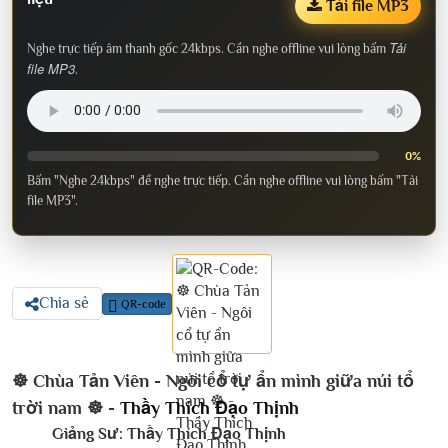
Tải file MP3
Tải
Nghe trực tiếp âm thanh gốc 24kbps. Cần nghe offline vui lòng bấm
file MP3
.
0%
Bấm "Nghe 24kbps" để nghe trực tiếp. Cần nghe offline vui lòng bấm "Tải
file MP3".
Chia sẻ
QR-code
☸️ Chùa Tản Viên - Ngôi cổ tự ẩn mình giữa núi tổ
trời nam ☸️ -
Thầy Thích Đạo Thịnh
Giảng Sư:
Thầy Thích Đạo Thịnh