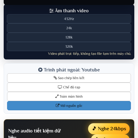
Âm thanh video
432Hz
24k
128k
320k
Video phát trực tiếp, không tạo file tạm trên máy chủ.
Trình phát ngoài: Youtube
Sao chép liên kết
Chế độ rạp
Toàn màn hình
Mở nguồn gốc
🎵 Nghe 24kbps
Nghe audio tiết kiệm dữ
liệu