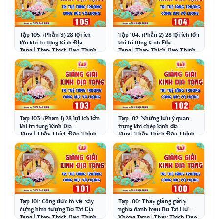
Tập 105: (Phần 3) 28 lợi ích
Tập 104: (Phần 2) 28 lợi ích lớn
lớn khi trì tụng Kinh Địa
khi trì tụng Kinh Địa
Tạng│Thầy Thích Đạo Thịnh
Tạng│Thầy Thích Đạo Thịnh
Tập 103: (Phần 1) 28 lợi ích lớn
Tập 102: Những lưu ý quan
khi trì tụng Kinh Địa
trọng khi chép kinh địa
Tạng│Thầy Thích Đạo Thịnh
tạng│Thầy Thích Đạo Thịnh
Tập 101: Công đức tô vẽ, xây
Tập 100: Thầy giảng giải ý
dựng hình tượng Bồ Tát Địa
nghĩa danh hiệu Bồ Tát Hư
Tạng│Thầy Thích Đạo Thịnh
Không Tạng│Thầy Thích Đạo