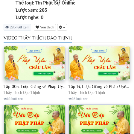
Thể loại:
Tin Phật Sự Online
Lượt xem:
285
Lượt nghe:
0
285 lượt xem
Yêu thích
VIDEO THẦY THÍCH ĐẠO THỊNH
Tập 005, Lược Giảng về Pháp Uyển Châu Lâm, Chủ giảng TT Thích Đạo Thịnh
Tập 13, Lược Giảng về Pháp Uyển Châu Lâm, Chủ giảng TT Thích Đạo Thịnh
Thầy Thích Đạo Thịnh
Thầy Thích Đạo Thịnh
66 lượt xem
63 lượt xem