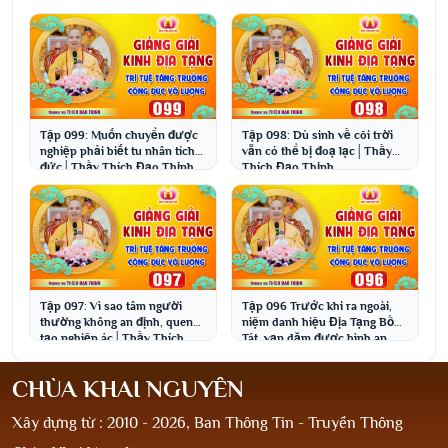
Thịnh
Tập 099: Muốn chuyển được
Tập 098: Dù sinh về cõi trời
nghiệp phải biết tu nhân tích
vẫn có thể bị đoạ lạc│Thầy
đức│Thầy Thích Đạo Thịnh
Thích Đạo Thịnh
Tập 097: Vì sao tâm người
Tập 096 Trước khi ra ngoài,
thường không an định, quen
niệm danh hiệu Địa Tạng Bồ
tạo nghiệp ác│Thầy Thích
Tát, vạn dặm được bình an
Đạo Thịnh
CHÙA KHAI NGUYÊN
Xây dựng từ : 2010 - 2026, Ban Thông Tin - Truyền Thông