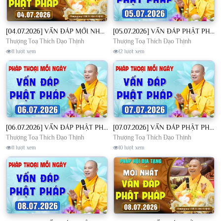
[04.07.2026] VẤN ĐÁP MỚI NHẤT - Pháp Hội Địa Tạng Chùa Khai Nguyên | TT. Thích Đạo Thịnh
[05.07.2026] VẤN ĐÁP PHẬT PHÁP - Nghe Thầy giảng Pháp mỗi ngày CÔNG ĐỨC VÔ LƯỢNG│TT. Thích Đạo Thịnh
Thượng Toạ Thích Đạo Thịnh
Thượng Toạ Thích Đạo Thịnh
11 lượt xem
12 lượt xem
[06.07.2026] VẤN ĐÁP PHẬT PHÁP - Nghe Thầy giảng Pháp mỗi ngày CÔNG ĐỨC VÔ LƯỢNG│TT. Thích Đạo Thịnh
[07.07.2026] VẤN ĐÁP PHẬT PHÁP - Nghe Thầy giảng Pháp mỗi ngày CÔNG ĐỨC VÔ LƯỢNG│TT. Thích Đạo Thịnh
Thượng Toạ Thích Đạo Thịnh
Thượng Toạ Thích Đạo Thịnh
11 lượt xem
10 lượt xem