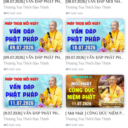
[08.07.2026] VẤN ĐÁP PHẬT PHÁP - Nghe Thầy giảng Pháp mỗi ngày CÔNG ĐỨC VÔ LƯỢNG│TT. Thích Đạo Thịnh
[08.07.2026] VẤN ĐÁP MỚI NHẤT - Pháp Hội Địa Tạng Chùa Khai Nguyên | TT. Thích Đạo Thịnh
Thượng Toạ Thích Đạo Thịnh
Thượng Toạ Thích Đạo Thịnh
10 lượt xem
9 lượt xem
[09.07.2026] VẤN ĐÁP PHẬT PHÁP - Nghe Thầy giảng Pháp mỗi ngày CÔNG ĐỨC VÔ LƯỢNG│TT. Thích Đạo Thịnh
[10.07.2026] VẤN ĐÁP PHẬT PHÁP - Nghe Thầy giảng Pháp mỗi ngày CÔNG ĐỨC VÔ LƯỢNG│TT. Thích Đạo Thịnh
Thượng Toạ Thích Đạo Thịnh
Thượng Toạ Thích Đạo Thịnh
11 lượt xem
10 lượt xem
[11.07.2026] VẤN ĐÁP PHẬT PHÁP - Nghe Thầy giảng Pháp mỗi ngày CÔNG ĐỨC VÔ LƯỢNG│TT. Thích Đạo Thịnh
[ Mới Nhất ] CÔNG ĐỨC NIỆM PHẬT - Khoá Chuyên Tu Chùa Khai Nguyên 11/07/2026 | TT. Thích Đạo Thịnh
Thượng Toạ Thích Đạo Thịnh
Thượng Toạ Thích Đạo Thịnh
11 lượt xem
10 lượt xem