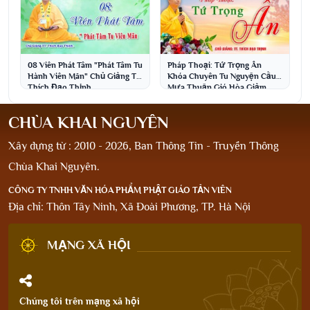
08 Viên Phát Tâm "Phát Tâm Tu
Pháp Thoại: Tứ Trọng Ân
Hành Viên Mãn" Chủ Giảng TT.
Khóa Chuyên Tu Nguyện Cầu
Thích Đạo Thịnh
Mưa Thuận Gió Hòa Giảm
Nhẹ Thiên Tai
CHÙA KHAI NGUYÊN
Xây dựng từ : 2010 - 2026, Ban Thông Tin - Truyền Thông
Chùa Khai Nguyên.
CÔNG TY TNHH VĂN HÓA PHẨM PHẬT GIÁO TẢN VIÊN
Địa chỉ: Thôn Tây Ninh, Xã Đoài Phương, TP. Hà Nội
MẠNG XÃ HỘI
Chúng tôi trên mạng xã hội