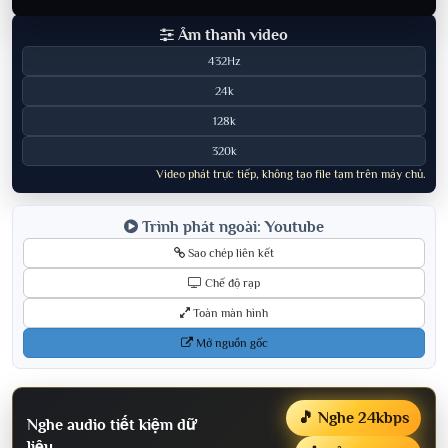
Âm thanh video
432Hz
24k
128k
320k
Video phát trực tiếp, không tạo file tạm trên máy chủ.
Trình phát ngoài: Youtube
Sao chép liên kết
Chế độ rạp
Toàn màn hình
Mở nguồn gốc
🎵 Nghe 24kbps
Nghe audio tiết kiệm dữ
liệu