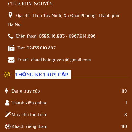
CHÙA KHAI NGUYÊN
Địa chỉ:
Thôn Tây Ninh, Xã Đoài Phương, Thành phố
Hà Nội
Điện thoại:
0383.116.883 - 0967.914.696
Fax:
02433 610 897
Email:
chuakhainguyen @ gmail.com
THỐNG KÊ TRUY CẬP
Đang truy cập
119
Thành viên online
1
Máy chủ tìm kiếm
8
Khách viếng thăm
110