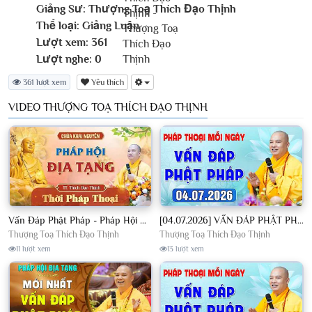
Giảng Sư:
Thượng Toạ Thích Đạo Thịnh
Thể loại:
Giảng Luận
Lượt xem:
361
Lượt nghe:
0
361 lượt xem
Yêu thích
VIDEO THƯỢNG TOẠ THÍCH ĐẠO THỊNH
Vấn Đáp Phật Pháp - Pháp Hội Địa Tạng Ngày 01/08/2026│TT. Thích Đạo Thịnh
[04.07.2026] VẤN ĐÁP PHẬT PHÁP - Nghe Thầy giảng Pháp mỗi ngày CÔNG ĐỨC VÔ LƯỢNG│TT. Thích Đạo Thịnh
Thượng Toạ Thích Đạo Thịnh
Thượng Toạ Thích Đạo Thịnh
11 lượt xem
13 lượt xem