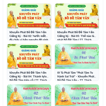
Khuyến Phát Bồ Đề Tâm Văn
Khuyến Phát Bồ Đề Tâm Văn
Giảng Ký - Bài 02: Nước mắt
Giảng Ký - Bài 03: Thế nào là
đã chảy vì bản nguyện độ sinh
phát Bồ Đề Tâm | TT. Thích
Đạo Thịnh
Khuyến Phát Bồ Đề Tâm Văn
01 Tà Phát Tâm "Phát Tâm Tu
Giảng Ký - Bài 04: Thành tựu
Hành Sai Trái" - Khuyến Phát
Bồ Đề Tâm kiên cố | TT. Thích
Bồ Đề Tâm Văn - TT. Thích
Đạo Thịnh
Đạo Thịnh