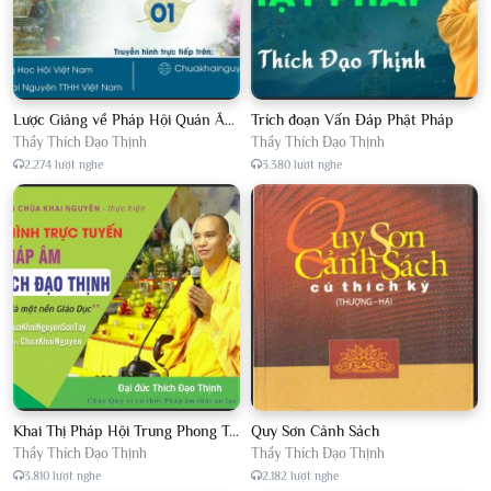
Lược Giảng về Pháp Hội Quán Âm TTHN lần 2
Trích đoạn Vấn Đáp Phật Pháp
Thầy Thích Đạo Thịnh
Thầy Thích Đạo Thịnh
2.274 lượt nghe
3.380 lượt nghe
Khai Thị Pháp Hội Trung Phong Tam Thời Hệ Niệm
Quy Sơn Cảnh Sách
Thầy Thích Đạo Thịnh
Thầy Thích Đạo Thịnh
3.810 lượt nghe
2.182 lượt nghe