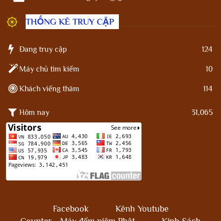
THỐNG KÊ TRUY CẬP
Đang truy cập
124
Máy chủ tìm kiếm
10
Khách viếng thăm
114
Hôm nay
31,065
Facebook
Kênh Youtube
Counter - Máy đếm niệm Phật
Kinh Sách