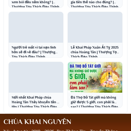
xem bói đầu năm không? |
gia tiên thế nào cho đúng? |
Thượng Tọa Thích Đạo Thịnh
Thượng Tọa Thích Đạo Thịnh
Người trẻ mất vì tai nạn linh
Lễ Khai Pháp Xuân Ất Tỵ 2025
hồn sẽ đi về đâu? | Thượng
chùa Hoàng Tân | Thượng Tọa
Tọa Thích Đạo Thịnh
Thích Đạo Thịnh
Mới nhất Khai Pháp chùa
Đã Thọ Bồ Tát giới mà không
Hoàng Tân Thầy khuyến tấn tu
giữ được 5 giới, con phải làm
tập | Thượng Tọa Thích Đạo
sao? | Thượng Tọa Thích Đạo
Thịnh
Thịnh
CHÙA KHAI NGUYÊN