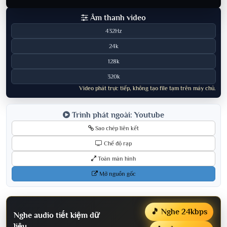
Âm thanh video
432Hz
24k
128k
320k
Video phát trực tiếp, không tạo file tạm trên máy chủ.
Trình phát ngoài: Youtube
Sao chép liên kết
Chế độ rạp
Toàn màn hình
Mở nguồn gốc
🎵 Nghe 24kbps
Nghe audio tiết kiệm dữ
liệu