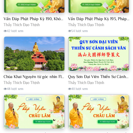
Vấn Đáp Phật Pháp Kỳ 190, Khóa Tu Sinh Viên Con Kể Bụt Nghe Tháng 05, 2023 TT. Thích Đạo Thịnh - CKN
Vấn Đáp Phật Pháp Kỳ 193, Pháp Hội TPTTHN Tháng 04/2023 TT. Thích Đạo Thịnh - CKN
Thầy Thích Đạo Thịnh
Thầy Thích Đạo Thịnh
42 lượt xem
54 lượt xem
Chùa Khai Nguyên từ góc nhìn Flycam
Quy Sơn Đại Viên Thiền Sư Cảnh Sách Văn - HT Thích Thanh Từ Việt dịch
Thầy Thích Đạo Thịnh
Thầy Thích Đạo Thịnh
48 lượt xem
40 lượt xem