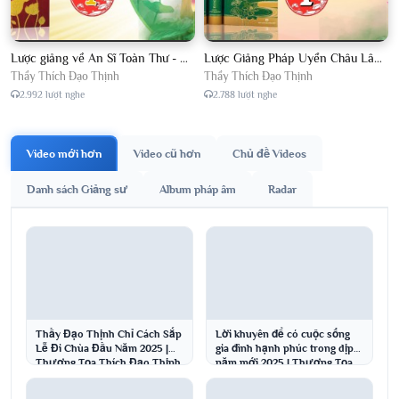
Lược giảng về An Sĩ Toàn Thư - Chủ giảng Đại Đức Thích Đạo Thịnh
Lược Giảng Pháp Uyển Châu Lâm, Chủ giảng Đại Đức Thích Đạo Thịnh
Thầy Thích Đạo Thịnh
Thầy Thích Đạo Thịnh
2.992 lượt nghe
2.788 lượt nghe
Video mới hơn
Video cũ hơn
Chủ đề Videos
Danh sách Giảng sư
Album pháp âm
Radar
Thầy Đạo Thịnh Chỉ Cách Sắp
Lời khuyên để có cuộc sống
Lễ Đi Chùa Đầu Năm 2025 |
gia đình hạnh phúc trong dịp
Thượng Tọa Thích Đạo Thịnh
năm mới 2025 | Thượng Tọa
Thích Đạo Thịnh