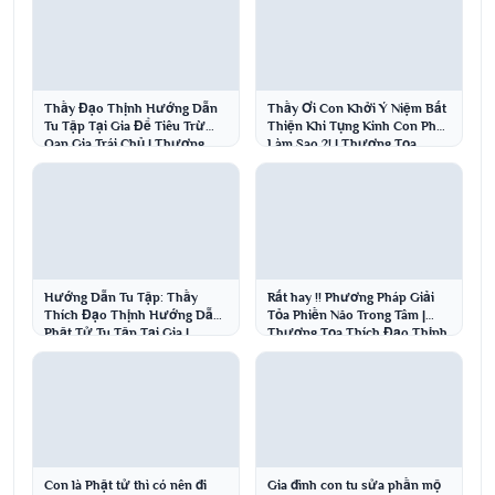
Thầy Đạo Thịnh Hướng Dẫn
Thầy Ơi Con Khởi Ý Niệm Bất
Tu Tập Tại Gia Để Tiêu Trừ
Thiện Khi Tụng Kinh Con Phải
Oan Gia Trái Chủ | Thượng
Làm Sao ?! | Thượng Tọa
Tọa Thích Đạo Thịnh
Thích Đạo Thịnh
Hướng Dẫn Tu Tập: Thầy
Rất hay !! Phương Pháp Giải
Thích Đạo Thịnh Hướng Dẫn
Tỏa Phiền Não Trong Tâm |
Phật Tử Tu Tập Tại Gia |
Thượng Tọa Thích Đạo Thịnh
Thượng Tọa Thích Đạo Thịnh
Con là Phật tử thì có nên đi
Gia đình con tu sửa phần mộ