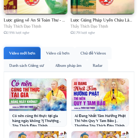
Lược giảng về An Sĩ Toàn Thư - Chủ giảng Đại Đức Thích Đạo Thịnh
Lược Giảng Pháp Uyển Châu Lâm, Chủ giảng Đại Đức Thích Đạo Thịnh
Thầy Thích Đạo Thịnh
Thầy Thích Đạo Thịnh
2.996 lượt nghe
2.791 lượt nghe
Video mới hơn
Video cũ hơn
Chủ đề Videos
Danh sách Giảng sư
Album pháp âm
Radar
Có nên cúng thí thực tại gia
Ai Đang Nhất Tâm Hướng Phật
hàng ngày không ?| Thượng
Thì Nên Quy Y Tam Bảo |
Tọa Thích Đạo Thịnh
Thượng Tọa Thích Đạo Thịnh