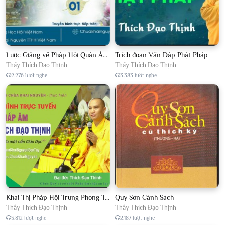
Lược Giảng về Pháp Hội Quán Âm TTHN lần 2
Trích đoạn Vấn Đáp Phật Pháp
Thầy Thích Đạo Thịnh
Thầy Thích Đạo Thịnh
2.276 lượt nghe
3.383 lượt nghe
Khai Thị Pháp Hội Trung Phong Tam Thời Hệ Niệm
Quy Sơn Cảnh Sách
Thầy Thích Đạo Thịnh
Thầy Thích Đạo Thịnh
3.812 lượt nghe
2.187 lượt nghe