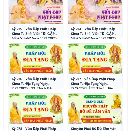
Kỳ 275 - Vấn Đáp Phật Pháp -
Kỳ 274 - Vấn Đáp Phật Pháp -
Khoá Tu Sinh Viên "ĐI GẶP
Khoá Tu Sinh Viên "ĐI GẶP
MÙA XUÂN" Ngày 16/3/2025
MÙA XUÂN" Ngày 15/3/2025
│TT. Thích Đạo Thịnh
│TT. Thích Đạo Thịnh
Kỳ 276 - Vấn Đáp Phật Pháp -
Kỳ 277 - Vấn Đáp Phật Pháp -
Khoá Tu Địa Tạng Ngày
Khoá Tu Địa Tạng Ngày
21/3/2025 │TT. Thích Đạo
22/3/2025 │TT. Thích Đạo
Thịnh
Thịnh
Kỳ 278 - Vấn Đáp Phật Pháp -
Khuyến Phát Bồ Đề Tâm Văn