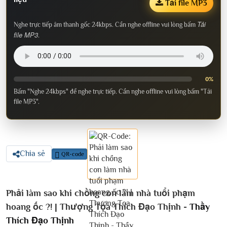
Tải file MP3
Tải
Nghe trực tiếp âm thanh gốc 24kbps. Cần nghe offline vui lòng bấm
file MP3
.
0%
Bấm "Nghe 24kbps" để nghe trực tiếp. Cần nghe offline vui lòng bấm "Tải
file MP3".
Chia sẻ
QR-code
Phải làm sao khi chồng con làm nhà tuổi phạm
hoang ốc ?! | Thượng Tọa Thích Đạo Thịnh -
Thầy
Thích Đạo Thịnh