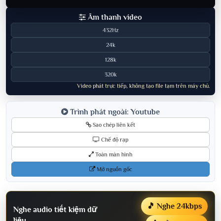
Âm thanh video
432Hz
24k
128k
320k
Video phát trực tiếp, không tạo file tạm trên máy chủ.
Trình phát ngoài: Youtube
Sao chép liên kết
Chế độ rạp
Toàn màn hình
Mở nguồn gốc
🎵 Nghe 24kbps
Nghe audio tiết kiệm dữ
liệu