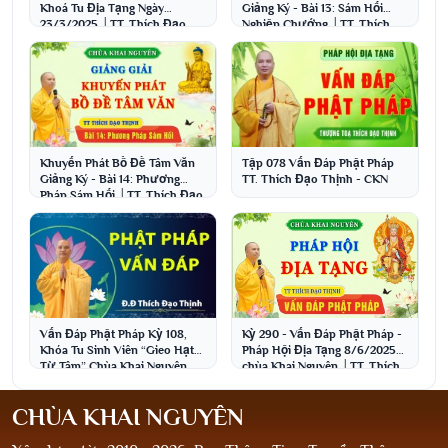
Khoá Tu Địa Tạng Ngày
Giảng Ký - Bài 13: Sám Hối
23/3/2025 │TT. Thích Đạo
Nghiệp Chướng │TT. Thích
Thịnh
Đạo Thịnh
Khuyến Phát Bồ Đề Tâm Văn
Tập 078 Vấn Đáp Phật Pháp
Giảng Ký - Bài 14: Phương
TT. Thích Đạo Thịnh - CKN
Pháp Sám Hối │TT. Thích Đạo
Thịnh
Kỳ 290 - Vấn Đáp Phật Pháp -
Vấn Đáp Phật Pháp Kỳ 108,
Pháp Hội Địa Tạng 8/6/2025
Khóa Tu Sinh Viên “Gieo Hạt
chùa Khai Nguyên │TT. Thích
Từ Tâm” Chùa Khai Nguyên
Đạo Thịnh
Ngày 06-10-2019
CHÙA KHAI NGUYÊN