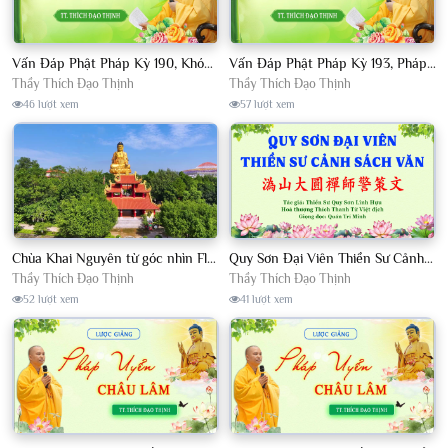
Vấn Đáp Phật Pháp Kỳ 190, Khóa Tu Sinh Viên Con Kể Bụt Nghe Tháng 05, 2023 TT. Thích Đạo Thịnh - CKN
Vấn Đáp Phật Pháp Kỳ 193, Pháp Hội TPTTHN Tháng 04/2023 TT. Thích Đạo Thịnh - CKN
Thầy Thích Đạo Thịnh
Thầy Thích Đạo Thịnh
46 lượt xem
57 lượt xem
Chùa Khai Nguyên từ góc nhìn Flycam
Quy Sơn Đại Viên Thiền Sư Cảnh Sách Văn - HT Thích Thanh Từ Việt dịch
Thầy Thích Đạo Thịnh
Thầy Thích Đạo Thịnh
52 lượt xem
41 lượt xem