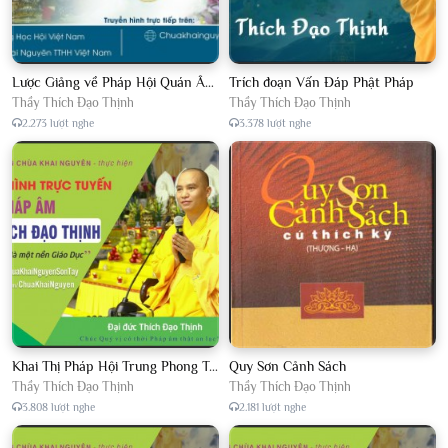
Lược Giảng về Pháp Hội Quán Âm TTHN lần 2
Trích đoạn Vấn Đáp Phật Pháp
Thầy Thích Đạo Thịnh
Thầy Thích Đạo Thịnh
2.273 lượt nghe
3.378 lượt nghe
Khai Thị Pháp Hội Trung Phong Tam Thời Hệ Niệm
Quy Sơn Cảnh Sách
Thầy Thích Đạo Thịnh
Thầy Thích Đạo Thịnh
3.808 lượt nghe
2.181 lượt nghe