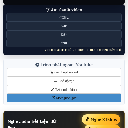
Âm thanh video
432Hz
24k
128k
320k
Video phát trực tiếp, không tạo file tạm trên máy chủ.
Trình phát ngoài: Youtube
Sao chép liên kết
Chế độ rạp
Toàn màn hình
Mở nguồn gốc
🎵 Nghe 24kbps
Nghe audio tiết kiệm dữ
liệu