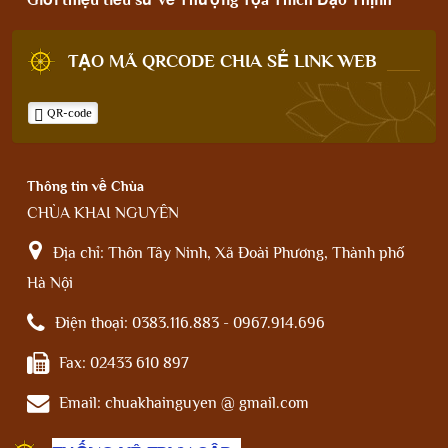
Giới thiệu tiểu sử về Thượng Tọa Thích Đạo Thịnh
TẠO MÃ QRCODE CHIA SẺ LINK WEB
QR-code
Thông tin về Chùa
CHÙA KHAI NGUYÊN
Địa chỉ:
Thôn Tây Ninh, Xã Đoài Phương, Thành phố
Hà Nội
Điện thoại:
0383.116.883 - 0967.914.696
Fax:
02433 610 897
Email:
chuakhainguyen @ gmail.com