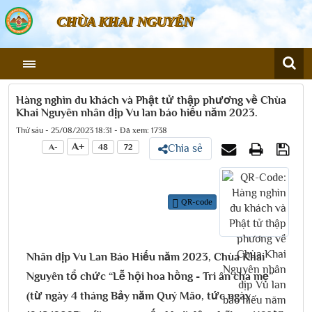
CHÙA KHAI NGUYÊN
Hàng nghìn du khách và Phật tử thập phương về Chùa
Khai Nguyên nhân dịp Vu lan báo hiếu năm 2023.
Thứ sáu - 25/08/2023 18:31 - Đã xem: 1738
A+
A-
48
72
Chia sẻ
QR-code
Nhân dịp Vu Lan Báo Hiếu năm 2023, Chùa Khai
Nguyên tổ chức “Lễ hội hoa hồng - Tri ân cha mẹ”
(từ ngày 4 tháng Bảy năm Quý Mão, tức ngày