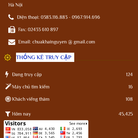
Hà Nội
Điện thoại:
0383.116.883 - 0967.914.696
Fax:
02433 610 897
Email:
chuakhainguyen @ gmail.com
THỐNG KÊ TRUY CẬP
Đang truy cập
124
Máy chủ tìm kiếm
16
Khách viếng thăm
108
Hôm nay
45,425