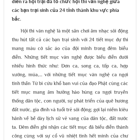
diễn ra hội trại đã tổ chức hội thi văn nghệ giữa
các bạn trại sinh của 24 tỉnh thành khu vực phía
bắc.
Hội thi văn nghệ là một sân chơi âm nhạc sôi động
thu hút tất cả các bạn trại sinh với 24 tiết mục dự thi
mang màu cờ sắc áo của đội mình trong đêm biểu
diễn. Những tiết mục văn nghệ được biểu diễn dưới
nhiều hình thức như: Đơn ca, song ca, tốp ca, hợp
xướng, múa,… với những tiết mục văn nghệ ca ngợi
tinh thần Từ bi cứu khổ ban vui của đạo Phật cùng các
tiết mục mang âm hưởng hào hùng ca ngợi truyền
thống dân tộc, con người, sự phát triển của quê hương
đất nước, gia đình và tuổi trẻ sôi động; gợi lại niềm kiêu
hãnh về bề dày lịch sử vẻ vang của dân tộc, đất nước
ta. Đêm diễn ghi nhận các tiết mục đã biểu diễn thành
công cùng với sự cổ vũ nhiệt tình hết mình của chư