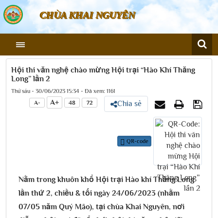
CHÙA KHAI NGUYÊN
Hội thi văn nghệ chào mừng Hội trại “Hào Khí Thăng
Long” lần 2
Thứ sáu - 30/06/2023 15:34 - Đã xem: 1161
A+
A-
48
72
Chia sẻ
QR-code
Nằm trong khuôn khổ Hội trại Hào khí Thăng Long
lần thứ 2, chiều & tối ngày 24/06/2023 (nhằm
07/05 năm Quý Mão), tại chùa Khai Nguyên, nơi