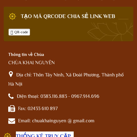
TẠO MÃ QRCODE CHIA SẺ LINK WEB
QR-code
Thông tin về Chùa
CHÙA KHAI NGUYÊN
Địa chỉ:
Thôn Tây Ninh, Xã Đoài Phương, Thành phố
Hà Nội
Điện thoại:
0383.116.883 - 0967.914.696
Fax:
02433 610 897
Email:
chuakhainguyen @ gmail.com
THỐNG KÊ TRUY CẬP