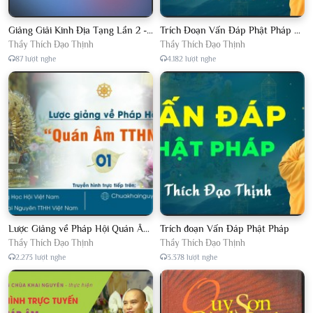
Giảng Giải Kinh Địa Tạng Lần 2 - Thầy Thích Đạo Thịnh - Diệu Pháp Khai Tâm
Trích Đoạn Vấn Đáp Phật Pháp 2022
Thầy Thích Đạo Thịnh
Thầy Thích Đạo Thịnh
87 lượt nghe
4.182 lượt nghe
Lược Giảng về Pháp Hội Quán Âm TTHN lần 2
Trích đoạn Vấn Đáp Phật Pháp
Thầy Thích Đạo Thịnh
Thầy Thích Đạo Thịnh
2.273 lượt nghe
3.378 lượt nghe