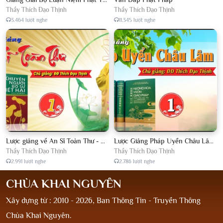
Thầy Thích Đạo Thịnh
Thầy Thích Đạo Thịnh
3.464 lượt nghe
11.345 lượt nghe
Lược giảng về An Sĩ Toàn Thư - Chủ giảng Đại Đức Thích Đạo Thịnh
Lược Giảng Pháp Uyển Châu Lâm, Chủ giảng Đại Đức Thích Đạo Thịnh
Thầy Thích Đạo Thịnh
Thầy Thích Đạo Thịnh
2.991 lượt nghe
2.786 lượt nghe
CHÙA KHAI NGUYÊN
Xây dựng từ : 2010 - 2026, Ban Thông Tin - Truyền Thông
Chùa Khai Nguyên.