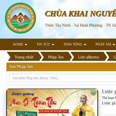
CHÙA KHAI NGUY
Thôn Tây Ninh - Xã Đoài Phương - TP. H
HOME
TIN TỨC
TỊNH TÔNG
PHÁP ÂM
Trang nhất
Pháp Âm
List-albums
G
Tìm Pháp Âm
Lược 
Thể loại:
Lược gi