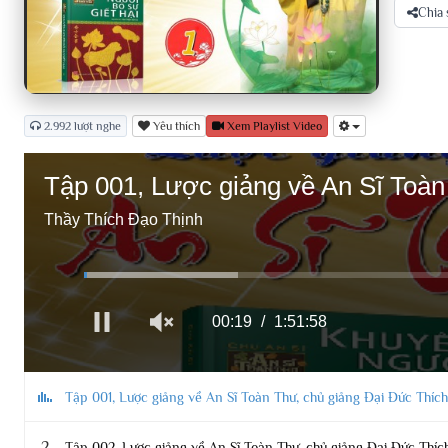
Chia 
2.992 lượt nghe
Yêu thích
Xem Playlist Video
Volume
0%
Tập 001, Lược giảng về An Sĩ Toàn
Thầy Thích Đạo Thịnh
00:21
1:51:58
Tập 001, Lược giảng về An Sĩ Toàn Thư, chủ giảng Đại Đức Thíc
2
Tập 002, Lược giảng về An Sĩ Toàn Thư, chủ giảng Đại Đức Thíc