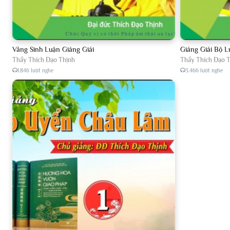
47
Tập 047, Lược giảng về An Sĩ Toàn Thư, chủ giảng Đại Đức Thíc
48
Tập 048, Lược giảng về An Sĩ Toàn Thư, chủ giảng Đại Đức Thíc
Vãng Sinh Luận Giảng Giải
Giảng Giải Bộ 
49
Tập 049, Lược giảng về An Sĩ Toàn Thư, chủ giảng Đại Đức Thíc
Thầy Thích Đạo Thịnh
Thầy Thích Đạo 
1.846 lượt nghe
3.466 lượt nghe
50
Tập 050, Lược giảng về An Sĩ Toàn Thư, chủ giảng Đại Đức Thíc
51
Tập 051, Lược giảng về An Sĩ Toàn Thư, chủ giảng Đại Đức Thíc
52
Tập 052, Lược giảng về An Sĩ Toàn Thư, chủ giảng Đại Đức Thíc
53
Tập 053, Lược giảng về An Sĩ Toàn Thư, chủ giảng Đại Đức Thíc
54
Tập 054, Lược giảng về An Sĩ Toàn Thư, chủ giảng Đại Đức Thíc
55
Tập 055, Lược giảng về An Sĩ Toàn Thư, chủ giảng Đại Đức Thíc