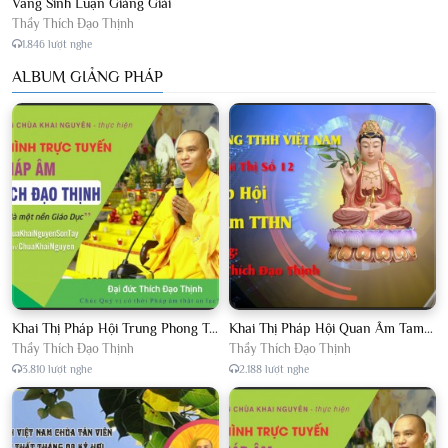
Vãng Sinh Luận Giảng Giải
Thầy Thích Đạo Thịnh
1.846 lượt nghe
ALBUM GIẢNG PHÁP
Khai Thị Pháp Hội Trung Phong Tam Thời Hệ Niệm
Khai Thị Pháp Hội Quan Âm Tam Thời Hệ Niệm
Thầy Thích Đạo Thịnh
Thầy Thích Đạo Thịnh
3.810 lượt nghe
2.188 lượt nghe