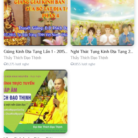
Giảng Kinh Địa Tạng Lần 1 - 2015 - 2016 - Chủ giảng Đại Đức Thích Đạo Thịnh
Nghi Thức Tụng Kinh Địa Tạng 2015
Thầy Thích Đạo Thịnh
Thầy Thích Đạo Thịnh
9.275 lượt nghe
1.855 lượt nghe