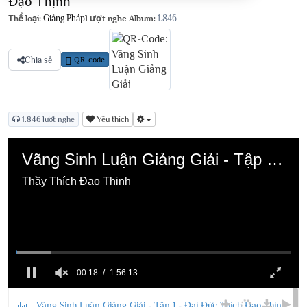
Đạo Thịnh
Thể loại:
Giảng Pháp
Lượt nghe Album:
1.846
Chia sẻ
QR-code
1.846 lượt nghe
Yêu thích
Vãng Sinh Luận Giảng Giải - Tập 1 - Đại Đức Thích Đạo Thịnh chủ Giảng
Thầy Thích Đạo Thịnh
00:19
1:56:13
Vãng Sinh Luận Giảng Giải - Tập 1 - Đại Đức Thích Đạo Thịnh chủ Giảng