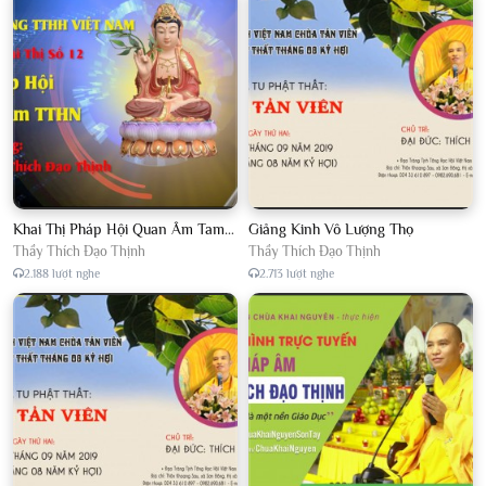
11
Vãng Sinh Luận Giảng Giải - Tập 11 - 01/09/2014
-
Thầy Thích Đạo Thịnh
12
Vãng Sinh Luận Giảng Giải - Tập 12 - 03/09/2014
-
Thầy Thích Đạo Thịnh
13
Vãng Sinh Luận Giảng Giải - Tập 13 - 05/09/2014
-
Thầy Thích Đạo Thịnh
14
Vãng Sinh Luận Giảng Giải - Tập 14 - 21-09-2014
-
Thầy Thích Đạo Thịnh
Khai Thị Pháp Hội Quan Âm Tam Thời Hệ Niệm
Giảng Kinh Vô Lượng Thọ
Thầy Thích Đạo Thịnh
Thầy Thích Đạo Thịnh
15
Vãng Sinh Luận Giảng Giải - Tập 15 - 27/09/2014
-
Thầy Thích Đạo Thịnh
2.188 lượt nghe
2.713 lượt nghe
16
Vãng Sinh Luận Giảng Giải - Tập 16 - 02/11/2014
-
Thầy Thích Đạo Thịnh
17
Vãng Sinh Luận Giảng Giải - Tập 17 - 03/11/2014
-
Thầy Thích Đạo Thịnh
18
Vãng Sinh Luận Giảng Giải - Tập 18 - 30/12/2014
-
Thầy Thích Đạo Thịnh