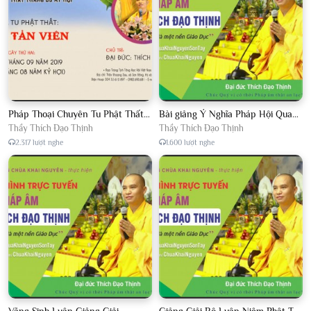
Pháp Thoại Chuyên Tu Phật Thất Chùa Tản Viên
Bài giảng Ý Nghĩa Pháp Hội Quan Âm Đại Đức Thích Đạo Thịnh năm 2018
Thầy Thích Đạo Thịnh
Thầy Thích Đạo Thịnh
2.317 lượt nghe
1.600 lượt nghe