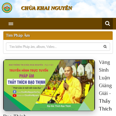
CHÙA KHAI NGUYÊN
Tìm Pháp Âm
Vãng
Sinh
Luận
Giảng
Giải -
Thầy
Thích