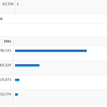
62,370
bộ
Hits
,781,533
969,324
671,073
353,774