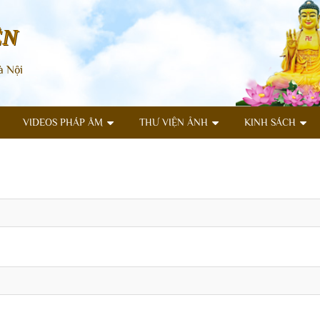
ÊN
à Nội
VIDEOS PHÁP ÂM
THƯ VIỆN ẢNH
KINH SÁCH