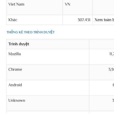
Viet Nam
VN
Khác
307.431
Xem toàn 
THỐNG KÊ THEO TRÌNH DUYỆT
Trình duyệt
Mozilla
11
Chrome
3,
Android
Unknown