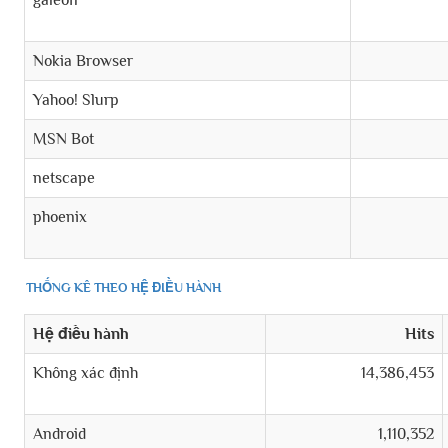
galeon
Nokia Browser
Yahoo! Slurp
MSN Bot
netscape
phoenix
THỐNG KÊ THEO HỆ ĐIỀU HÀNH
Hệ điều hành
Hits
Không xác định
14,386,453
Android
1,110,352