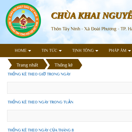
CHÙA KHAI NGUY
Thôn Tây Ninh - Xã Đoài Phương - TP. H
HOME
TIN TỨC
TỊNH TÔNG
PHÁP ÂM
Trang nhất
Thống kê
THỐNG KÊ THEO GIỜ TRONG NGÀY
THỐNG KÊ THEO NGÀY TRONG TUẦN
THỐNG KÊ THEO NGÀY CỦA THÁNG 8