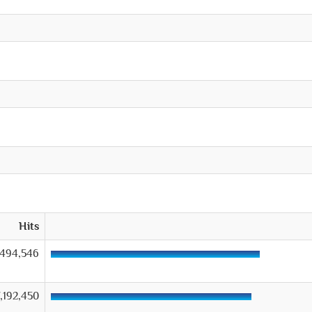
Hits
,494,546
,192,450