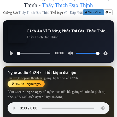
Thịnh -
Thầy Thích Đạo Thịnh
Xem Video
Giảng Sư:
Thầy Thích Đạo Thịnh
Thể loại:
Vấn Đáp Phật Pháp
Lượt nghe:
319
Cách An Vị Tượng Phật Tại Gia, Thầy Thích Đạo Thịnh
Thầy Thích Đạo Thịnh
00:00
Nghe audio 432Hz · Tiết kiệm dữ liệu
Phát trực tiếp âm thanh bài giảng, hạ tần số về 432Hz
🎵 432Hz · Nghe ngay
Bấm
432Hz · Nghe ngay
để nghe trực tiếp bài giảng với tốc độ phát hạ
nhẹ (432/440) tiết kiệm dữ liệu di động.