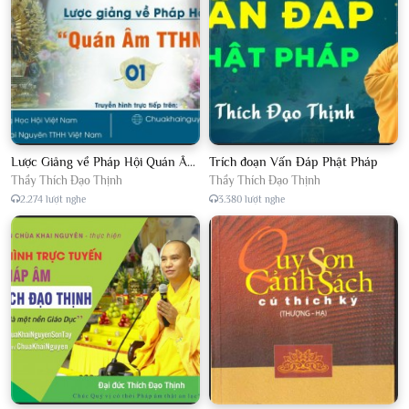
Lược Giảng về Pháp Hội Quán Âm TTHN lần 2
Trích đoạn Vấn Đáp Phật Pháp
Thầy Thích Đạo Thịnh
Thầy Thích Đạo Thịnh
2.274 lượt nghe
3.380 lượt nghe