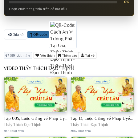
0%
Chọn chức năng phía trên để bắt đầu.
Chia sẻ
QR-code
319 lượt nghe
Yêu thích
Thêm vào
Tải về
VIDEO THẦY THÍCH ĐẠO THỊNH
Tập 005, Lược Giảng về Pháp Uyển Châu Lâm, Chủ giảng TT Thích Đạo Thịnh
Tập 13, Lược Giảng về Pháp Uyển Châu Lâm, Chủ giảng TT Thích Đạo Thịnh
Thầy Thích Đạo Thịnh
Thầy Thích Đạo Thịnh
70 lượt xem
67 lượt xem