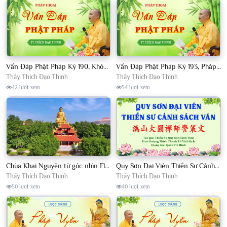
Vấn Đáp Phật Pháp Kỳ 190, Khóa Tu Sinh Viên Con Kể Bụt Nghe Tháng 05, 2023 TT. Thích Đạo Thịnh - CKN
Vấn Đáp Phật Pháp Kỳ 193, Pháp Hội TPTTHN Tháng 04/2023 TT. Thích Đạo Thịnh - CKN
Thầy Thích Đạo Thịnh
Thầy Thích Đạo Thịnh
42 lượt xem
54 lượt xem
Chùa Khai Nguyên từ góc nhìn Flycam
Quy Sơn Đại Viên Thiền Sư Cảnh Sách Văn - HT Thích Thanh Từ Việt dịch
Thầy Thích Đạo Thịnh
Thầy Thích Đạo Thịnh
50 lượt xem
40 lượt xem