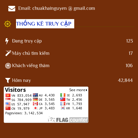
Email:
chuakhainguyen @ gmail.com
THỐNG KÊ TRUY CẬP
Đang truy cập
123
Máy chủ tìm kiếm
17
Khách viếng thăm
106
Hôm nay
42,844