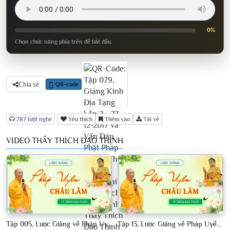
0%
Chọn chức năng phía trên để bắt đầu.
Chia sẻ
QR-code
787 lượt nghe
Yêu thích
Thêm vào
Tải về
VIDEO THẦY THÍCH ĐẠO THỊNH
Tập 005, Lược Giảng về Pháp Uyển Châu Lâm, Chủ giảng TT Thích Đạo Thịnh
Tập 13, Lược Giảng về Pháp Uyển Châu Lâm, Chủ giảng TT Thích Đạo Thịnh