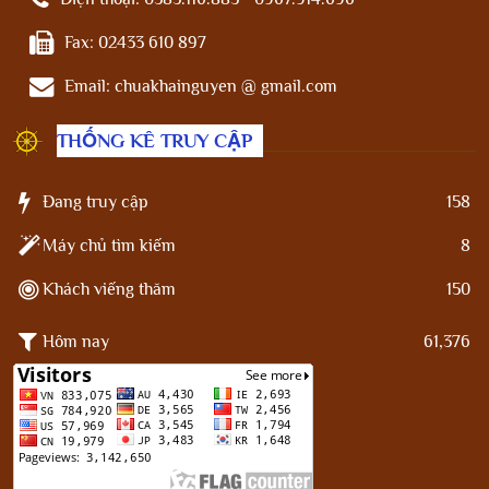
Fax:
02433 610 897
Email:
chuakhainguyen @ gmail.com
THỐNG KÊ TRUY CẬP
Đang truy cập
158
Máy chủ tìm kiếm
8
Khách viếng thăm
150
Hôm nay
61,376