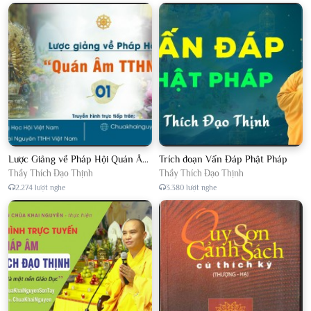
Lược Giảng về Pháp Hội Quán Âm TTHN lần 2
Trích đoạn Vấn Đáp Phật Pháp
Thầy Thích Đạo Thịnh
Thầy Thích Đạo Thịnh
2.274 lượt nghe
3.380 lượt nghe