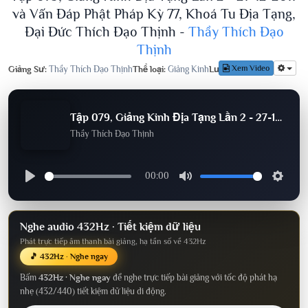
và Vấn Đáp Phật Pháp Kỳ 77, Khoá Tu Địa Tạng,
Đại Đức Thích Đạo Thịnh -
Thầy Thích Đạo
Thịnh
Xem Video
Giảng Sư:
Thầy Thích Đạo Thịnh
Thể loại:
Giảng Kinh
Lượt nghe:
787
Tập 079, Giảng Kinh Địa Tạng Lần 2 - 27-12-2017 và Vấn Đáp Phật Pháp Kỳ 77, Khoá Tu Địa Tạng, Đại Đức Thích Đạo Thịnh
Thầy Thích Đạo Thịnh
00:00
Nghe audio 432Hz · Tiết kiệm dữ liệu
Phát trực tiếp âm thanh bài giảng, hạ tần số về 432Hz
🎵 432Hz · Nghe ngay
Bấm
432Hz · Nghe ngay
để nghe trực tiếp bài giảng với tốc độ phát hạ
nhẹ (432/440) tiết kiệm dữ liệu di động.