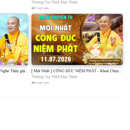
Thượng Toạ Thích Đạo Thịnh
9 lượt xem
[11.07.2026] VẤN ĐÁP PHẬT PHÁP - Nghe Thầy giảng Pháp mỗi ngày CÔNG ĐỨC VÔ LƯỢNG│TT. Thích Đạo Thịnh
[ Mới Nhất ] CÔNG ĐỨC NIỆM PHẬT - Khoá Chuyên Tu Chùa Khai Nguyên 11/07/2026 | TT. Thích Đạo Thịnh
Thượng Toạ Thích Đạo Thịnh
9 lượt xem