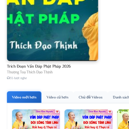
Trích Đoạn Vấn Đáp Phật Pháp 2026
Thượng Toạ Thích Đạo Thịnh
55 lượt nghe
Video mới hơn
Video cũ hơn
Chủ đề Videos
Danh sác