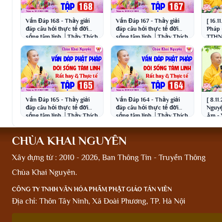
Vấn Đáp 168 - Thầy giải
Vấn Đáp 167 - Thầy giải
[ 16.
đáp câu hỏi thực tế đời
đáp câu hỏi thực tế đời
Pháp 
sống tâm linh │Thầy Thích
sống tâm linh │Thầy Thích
TTHN 
Đạo Thịnh
Đạo Thịnh
│Thầy
Vấn Đáp 165 - Thầy giải
Vấn Đáp 164 - Thầy giải
[ 8.11
đáp câu hỏi thực tế đời
đáp câu hỏi thực tế đời
Nguyẹ
sống tâm linh │Thầy Thích
sống tâm linh │Thầy Thích
Âm -
Đạo Thịnh
Đạo Thịnh
Thích
CHÙA KHAI NGUYÊN
Xây dựng từ : 2010 - 2026, Ban Thông Tin - Truyền Thông
Chùa Khai Nguyên.
CÔNG TY TNHH VĂN HÓA PHẨM PHẬT GIÁO TẢN VIÊN
Địa chỉ: Thôn Tây Ninh, Xã Đoài Phương, TP. Hà Nội