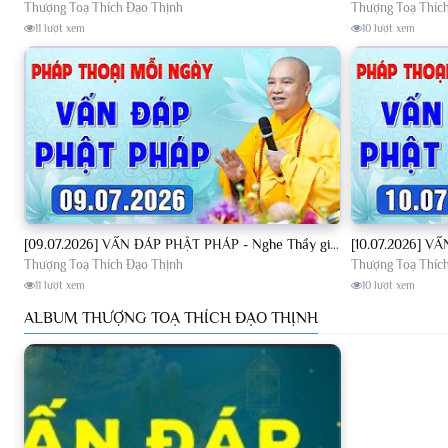
Thượng Toạ Thích Đạo Thịnh
Thượng Toạ Thíc
11 lượt xem
10 lượt xem
[09.07.2026] VẤN ĐÁP PHẬT PHÁP - Nghe Thầy giảng Pháp mỗi ngày CÔNG ĐỨC VÔ LƯỢNG│TT. Thích Đạo Thịnh
Thượng Toạ Thích Đạo Thịnh
Thượng Toạ Thíc
11 lượt xem
10 lượt xem
ALBUM THƯỢNG TOẠ THÍCH ĐẠO THỊNH