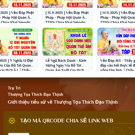
11.2025 ] Vấn Đáp Phật
[ 15.11.2025 ] Vấn Đáp Phật
[ 14.11.2025 ] Vấn Đá
- Pháp Hội Quán Âm
Pháp - Pháp Hội Quán Âm
Pháp - Pháp Hội Qu
Chùa Khai Nguyên
TTHN Chùa Khai Nguyên
TTHN Chùa Khai Ngu
 Thích Đạo Thịnh
│Thầy Thích Đạo Thịnh
│Thầy Thích Đạo Th
.2025 ] Ý Nghĩa 12 Đại
Lễ Ngũ Bách Danh - Kính
Vấn Đáp 163 - Thầy g
̂n Của Bồ Tát Quán
Mừng Ngày Vía Bồ Tát
đáp câu hỏi thực tế 
 Vía 19/9 Â.L│Thầy
Quán Âm Xuất Gia 19/9
sống tâm linh │Thầy
 Đạo Thịnh
Âm lịch - Chùa Khai
Đạo Thịnh
Nguyên
Trụ Trì
Thượng Tọa Thích Đạo Thịnh
Giới thiệu tiểu sử về Thượng Tọa Thích Đạo Thịnh
TẠO MÃ QRCODE CHIA SẺ LINK WEB