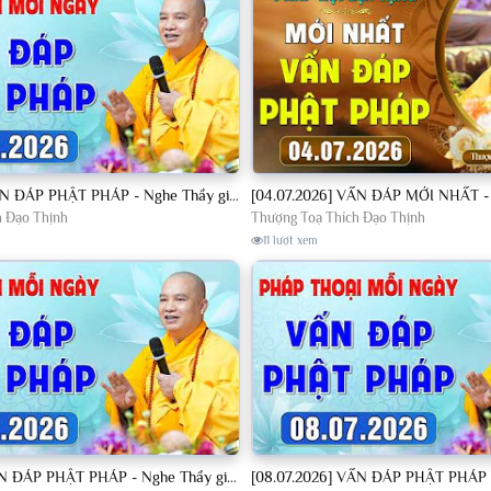
[04.07.2026] VẤN ĐÁP PHẬT PHÁP - Nghe Thầy giảng Pháp mỗi ngày CÔNG ĐỨC VÔ LƯỢNG│TT. Thích Đạo Thịnh
h Đạo Thịnh
Thượng Toạ Thích Đạo Thịnh
11 lượt xem
[07.07.2026] VẤN ĐÁP PHẬT PHÁP - Nghe Thầy giảng Pháp mỗi ngày CÔNG ĐỨC VÔ LƯỢNG│TT. Thích Đạo Thịnh