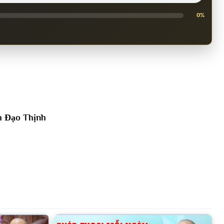
0%
h Đạo Thịnh