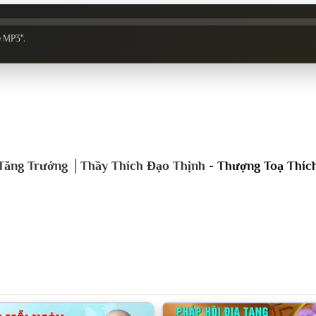
e MP3".
ệ Tăng Trưởng │Thầy Thích Đạo Thịnh -
Thượng Toạ Thíc