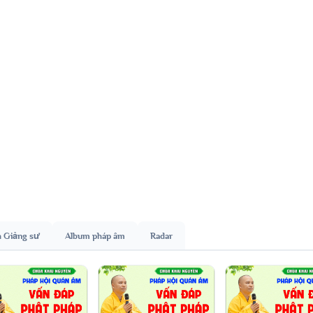
h Giảng sư
Album pháp âm
Radar