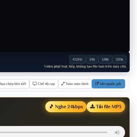
432Hz
24k
128k
320k
Video phát trực tiếp, không tạo file tạm trên máy chủ.
Sao chép liên kết
Chế độ rạp
Toàn màn hình
Mở nguồn gốc
🎵 Nghe 24kbps
Tải file MP3