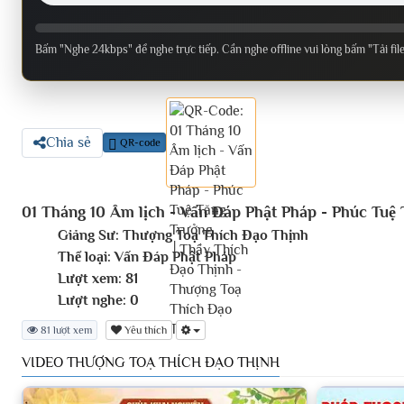
Bấm "Nghe 24kbps" để nghe trực tiếp. Cần nghe offline vui lòng bấm "Tải fil
Chia sẻ
QR-code
01 Tháng 10 Âm lịch - Vấn Đáp Phật Pháp - Phúc Tu
Giảng Sư:
Thượng Toạ Thích Đạo Thịnh
Thể loại:
Vấn Đáp Phật Pháp
Lượt xem:
81
Lượt nghe:
0
81 lượt xem
Yêu thích
VIDEO THƯỢNG TOẠ THÍCH ĐẠO THỊNH