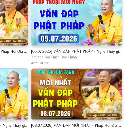
[04.07.2026] VẤN ĐÁP MỚI NHẤT - Pháp Hội Địa Tạng Chùa Khai Nguyên | TT. Thích Đạo Thịnh
[05.07.2026] VẤN ĐÁP PHẬT PHÁP - Nghe Thầy giảng Pháp mỗi ngày CÔNG ĐỨC VÔ LƯỢNG│TT. Thích Đạo Thịnh
Thượng Toạ Thích Đạo Thịnh
12 lượt xem
[08.07.2026] VẤN ĐÁP PHẬT PHÁP - Nghe Thầy giảng Pháp mỗi ngày CÔNG ĐỨC VÔ LƯỢNG│TT. Thích Đạo Thịnh
[08.07.2026] VẤN ĐÁP MỚI NHẤT - Pháp Hội Địa Tạng Chùa Khai Nguyên | TT. Thích Đạo Thịnh