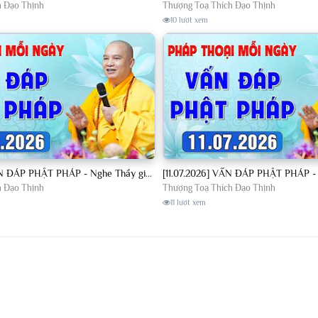
h Đạo Thịnh
Thượng Toạ Thích Đạo Thịnh
10 lượt xem
[10.07.2026] VẤN ĐÁP PHẬT PHÁP - Nghe Thầy giảng Pháp mỗi ngày CÔNG ĐỨC VÔ LƯỢNG│TT. Thích Đạo Thịnh
h Đạo Thịnh
Thượng Toạ Thích Đạo Thịnh
11 lượt xem