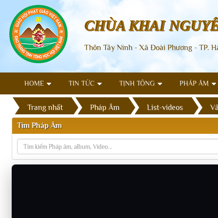
CHÙA KHAI NGUY
Thôn Tây Ninh - Xã Đoài Phương - TP. H
HOME
TIN TỨC
TỊNH TÔNG
PHÁP ÂM
Trang nhất
Pháp Âm
List-videos
Vấ
Tìm Pháp Âm