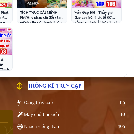
p Phật
TÍCH PHÚC CẢI MỆNH -
Vấn Đáp 166 - Thầy giải
án Âm
Phương pháp cải đổi vận
đáp câu hỏi thực tế đời
yên
mệnh của việc hành thiện,
sống tâm linh │Thầy Thích
ịnh
tích đức │Chùa Khai
Đạo Thịnh
Nguyên
iải
đời
 Thích
THỐNG KÊ TRUY CẬP
Đang truy cập
115
Máy chủ tìm kiếm
10
Khách viếng thăm
105