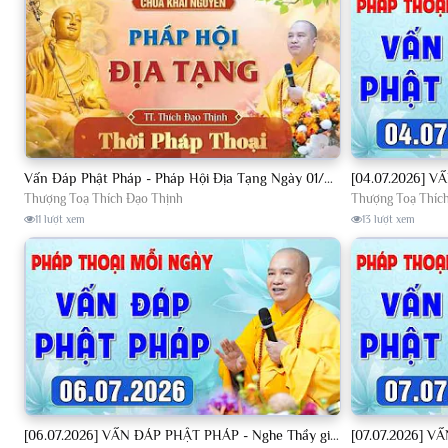
Vấn Đáp Phật Pháp - Pháp Hội Địa Tạng Ngày 01/08/2026│TT. Thích Đạo Thịnh
Thượng Toạ Thích Đạo Thịnh
Thượng Toạ Thíc
11 lượt xem
13 lượt xem
[06.07.2026] VẤN ĐÁP PHẬT PHÁP - Nghe Thầy giảng Pháp mỗi ngày CÔNG ĐỨC VÔ LƯỢNG│TT. Thích Đạo Thịnh