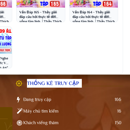
iải
Vấn Đáp 165 - Thầy giải
Vấn Đáp 164 - Thầy giải
đời
đáp câu hỏi thực tế đời
đáp câu hỏi thực tế đời
 Thích
sống tâm linh │Thầy Thích
sống tâm linh │Thầy Thích
Đạo Thịnh
Đạo Thịnh
- Nghe
ức Vô
h An"
ịnh
THỐNG KÊ TRUY CẬP
Đang truy cập
166
Máy chủ tìm kiếm
16
Khách viếng thăm
150