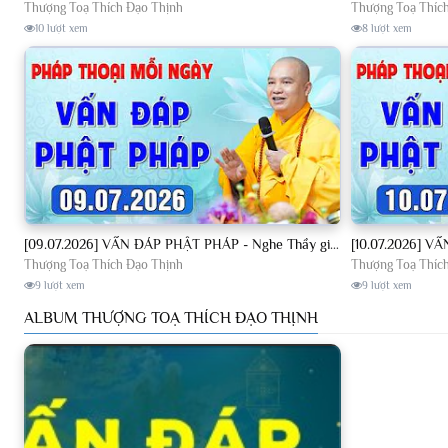
Thượng Toạ Thích Đạo Thịnh
Thượng Toạ Thíc
10 lượt xem
8 lượt xem
[09.07.2026] VẤN ĐÁP PHẬT PHÁP - Nghe Thầy giảng Pháp mỗi ngày CÔNG ĐỨC VÔ LƯỢNG│TT. Thích Đạo Thịnh
Thượng Toạ Thích Đạo Thịnh
Thượng Toạ Thíc
9 lượt xem
9 lượt xem
ALBUM THƯỢNG TOẠ THÍCH ĐẠO THỊNH