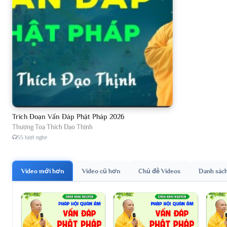
Trích Đoạn Vấn Đáp Phật Pháp 2026
Thượng Toạ Thích Đạo Thịnh
55 lượt nghe
Video mới hơn
Video cũ hơn
Chủ đề Videos
Danh sác