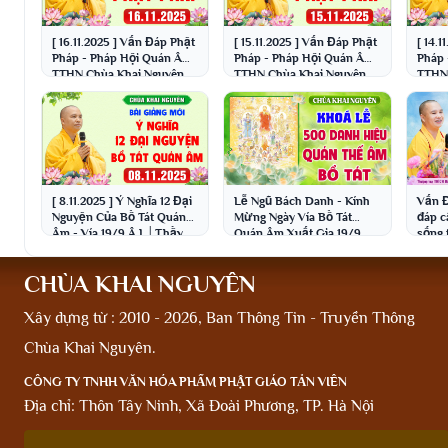
[ 16.11.2025 ] Vấn Đáp Phật
[ 15.11.2025 ] Vấn Đáp Phật
[ 14.
Pháp - Pháp Hội Quán Âm
Pháp - Pháp Hội Quán Âm
Pháp 
TTHN Chùa Khai Nguyên
TTHN Chùa Khai Nguyên
TTHN 
│Thầy Thích Đạo Thịnh
│Thầy Thích Đạo Thịnh
│Thầy
[ 8.11.2025 ] Ý Nghĩa 12 Đại
Lễ Ngũ Bách Danh - Kính
Vấn Đ
Nguyện Của Bồ Tát Quán
Mừng Ngày Vía Bồ Tát
đáp c
Âm - Vía 19/9 Â.L│Thầy
Quán Âm Xuất Gia 19/9
sống 
Thích Đạo Thịnh
Âm lịch - Chùa Khai
Đạo 
Nguyên
CHÙA KHAI NGUYÊN
Xây dựng từ : 2010 - 2026, Ban Thông Tin - Truyền Thông
Chùa Khai Nguyên.
CÔNG TY TNHH VĂN HÓA PHẨM PHẬT GIÁO TẢN VIÊN
Địa chỉ: Thôn Tây Ninh, Xã Đoài Phương, TP. Hà Nội