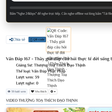
Bấm "Nghe 24kbps" để nghe trực tiếp. Cần nghe offline vui lòng bấm "Tải fil
Chia sẻ
QR-code
Vấn Đáp 167 - Thầy giải đáp câu hỏi thực tế đời sốn
Giảng Sư:
Thượng Toạ Thích Đạo Thịnh
Thể loại:
Vấn Đáp Phật Pháp
Lượt xem:
39
Lượt nghe:
0
39 lượt xem
Yêu thích
VIDEO THƯỢNG TOẠ THÍCH ĐẠO THỊNH