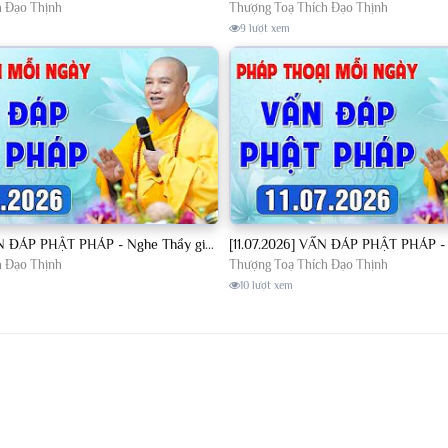
h Đạo Thịnh
Thượng Toạ Thích Đạo Thịnh
9 lượt xem
[10.07.2026] VẤN ĐÁP PHẬT PHÁP - Nghe Thầy giảng Pháp mỗi ngày CÔNG ĐỨC VÔ LƯỢNG│TT. Thích Đạo Thịnh
h Đạo Thịnh
Thượng Toạ Thích Đạo Thịnh
10 lượt xem