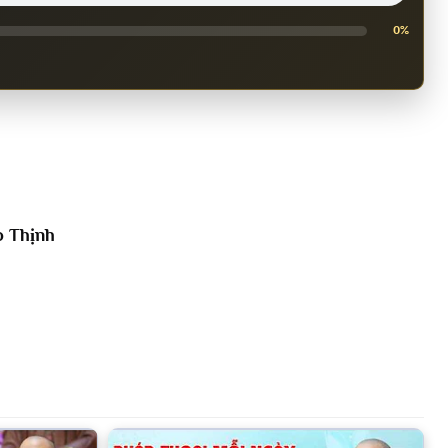
0%
o Thịnh