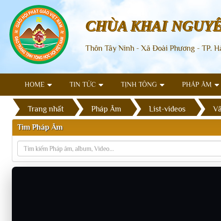
CHÙA KHAI NGUY
Thôn Tây Ninh - Xã Đoài Phương - TP. H
HOME
TIN TỨC
TỊNH TÔNG
PHÁP ÂM
Trang nhất
Pháp Âm
List-videos
Vấ
Tìm Pháp Âm