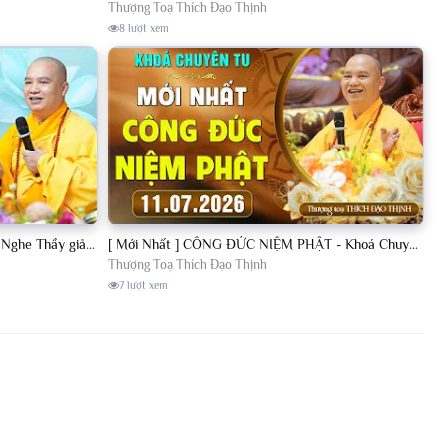
Thượng Toạ Thích Đạo Thịnh
8 lượt xem
[11.07.2026] VẤN ĐÁP PHẬT PHÁP - Nghe Thầy giảng Pháp mỗi ngày CÔNG ĐỨC VÔ LƯỢNG│TT. Thích Đạo Thịnh
[ Mới Nhất ] CÔNG ĐỨC NIỆM PHẬT - Khoá Chuyên Tu Chùa Khai Nguyên 11/07/2026 | TT. Thích Đạo Thịnh
Thượng Toạ Thích Đạo Thịnh
7 lượt xem