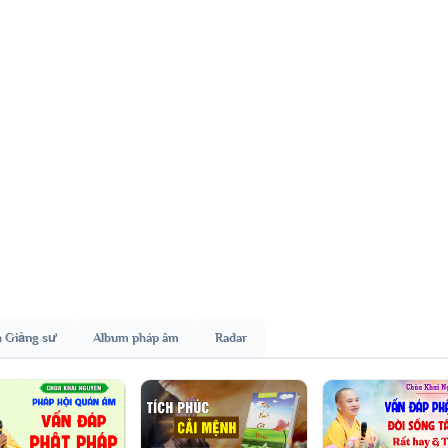
h Giảng sư
Album pháp âm
Radar