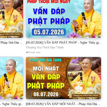
[04.07.2026] VẤN ĐÁP MỚI NHẤT - Pháp Hội Địa Tạng Chùa Khai Nguyên | TT. Thích Đạo Thịnh
[05.07.2026] VẤN ĐÁP PHẬT PHÁP - Nghe Thầy giảng Pháp mỗi ngày CÔNG ĐỨC VÔ LƯỢNG│TT. Thích Đạo Thịnh
Thượng Toạ Thích Đạo Thịnh
11 lượt xem
[08.07.2026] VẤN ĐÁP PHẬT PHÁP - Nghe Thầy giảng Pháp mỗi ngày CÔNG ĐỨC VÔ LƯỢNG│TT. Thích Đạo Thịnh
[08.07.2026] VẤN ĐÁP MỚI NHẤT - Pháp Hội Địa Tạng Chùa Khai Nguyên | TT. Thích Đạo Thịnh