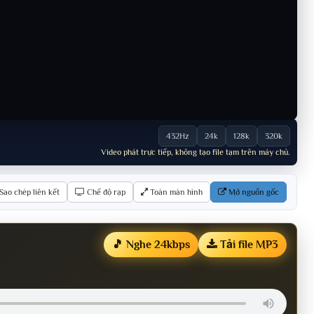
432Hz
24k
128k
320k
Video phát trực tiếp, không tạo file tạm trên máy chủ.
Sao chép liên kết
Chế độ rạp
Toàn màn hình
Mở nguồn gốc
🎵 Nghe 24kbps
Tải file MP3