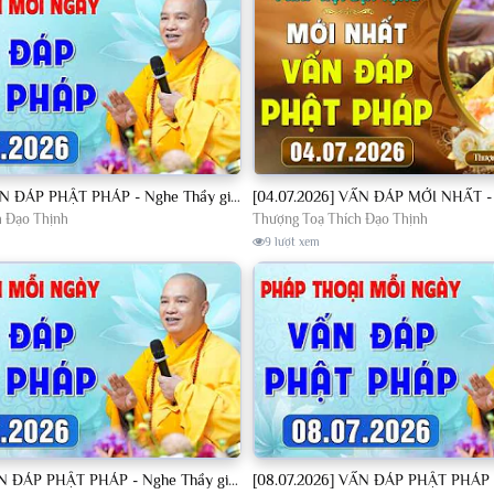
[04.07.2026] VẤN ĐÁP PHẬT PHÁP - Nghe Thầy giảng Pháp mỗi ngày CÔNG ĐỨC VÔ LƯỢNG│TT. Thích Đạo Thịnh
h Đạo Thịnh
Thượng Toạ Thích Đạo Thịnh
9 lượt xem
[07.07.2026] VẤN ĐÁP PHẬT PHÁP - Nghe Thầy giảng Pháp mỗi ngày CÔNG ĐỨC VÔ LƯỢNG│TT. Thích Đạo Thịnh