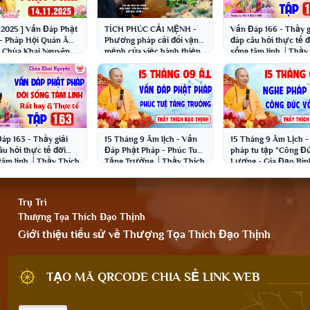
11.2025 ] Vấn Đáp Phật
TÍCH PHÚC CẢI MỆNH -
Vấn Đáp 166 - Thầy g
- Pháp Hội Quán Âm
Phương pháp cải đổi vận
đáp câu hỏi thực tế 
Chùa Khai Nguyên
mệnh của việc hành thiện,
sống tâm linh │Thầy
 Thích Đạo Thịnh
tích đức │Chùa Khai
Đạo Thịnh
Nguyên
áp 163 - Thầy giải
15 Tháng 9 Âm lịch - Vấn
15 Tháng 9 Âm Lịch 
âu hỏi thực tế đời
Đáp Phật Pháp - Phúc Tuệ
pháp tu tập "Công Đ
tâm linh │Thầy Thích
Tăng Trưởng │Thầy Thích
Lượng - Gia Đạo Bìn
Thịnh
Đạo Thịnh
│Thầy Thích Đạo Th
Trụ Trì
Thượng Tọa Thích Đạo Thịnh
Giới thiệu tiểu sử về Thượng Tọa Thích Đạo Thịnh
TẠO MÃ QRCODE CHIA SẺ LINK WEB