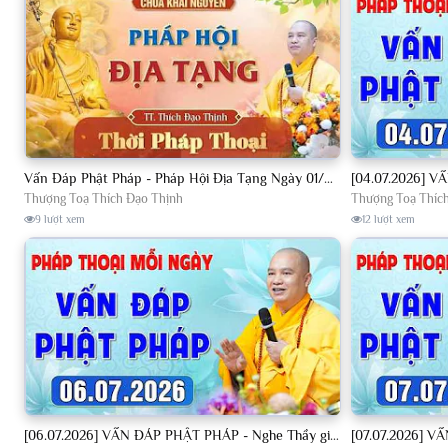
Vấn Đáp Phật Pháp - Pháp Hội Địa Tạng Ngày 01/08/2026│TT. Thích Đạo Thịnh
Thượng Toạ Thích Đạo Thịnh
Thượng Toạ Thíc
9 lượt xem
12 lượt xem
[06.07.2026] VẤN ĐÁP PHẬT PHÁP - Nghe Thầy giảng Pháp mỗi ngày CÔNG ĐỨC VÔ LƯỢNG│TT. Thích Đạo Thịnh