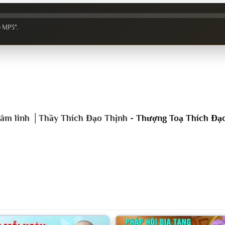
e MP3".
g tâm linh │Thầy Thích Đạo Thịnh -
Thượng Toạ Thích Đạ