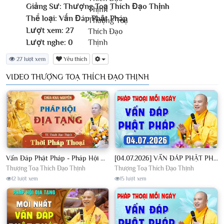
Giảng Sư:
Thượng Toạ Thích Đạo Thịnh
Thể loại:
Vấn Đáp Phật Pháp
Lượt xem:
27
Lượt nghe:
0
27 lượt xem
Yêu thích
VIDEO THƯỢNG TOẠ THÍCH ĐẠO THỊNH
Vấn Đáp Phật Pháp - Pháp Hội Địa Tạng Ngày 01/08/2026│TT. Thích Đạo Thịnh
[04.07.2026] VẤN ĐÁP PHẬT PHÁP - Nghe Thầy giảng Pháp mỗi ngày CÔNG ĐỨC VÔ LƯỢNG│TT. Thích Đạo Thịnh
Thượng Toạ Thích Đạo Thịnh
Thượng Toạ Thích Đạo Thịnh
12 lượt xem
15 lượt xem