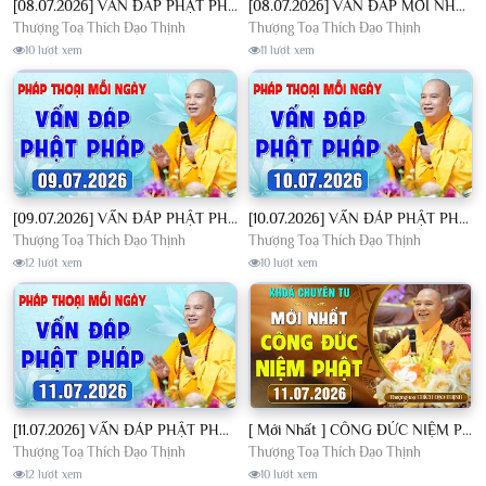
[08.07.2026] VẤN ĐÁP PHẬT PHÁP - Nghe Thầy giảng Pháp mỗi ngày CÔNG ĐỨC VÔ LƯỢNG│TT. Thích Đạo Thịnh
[08.07.2026] VẤN ĐÁP MỚI NHẤT - Pháp Hội Địa Tạng Chùa Khai Nguyên | TT. Thích Đạo Thịnh
Thượng Toạ Thích Đạo Thịnh
Thượng Toạ Thích Đạo Thịnh
10 lượt xem
11 lượt xem
[09.07.2026] VẤN ĐÁP PHẬT PHÁP - Nghe Thầy giảng Pháp mỗi ngày CÔNG ĐỨC VÔ LƯỢNG│TT. Thích Đạo Thịnh
[10.07.2026] VẤN ĐÁP PHẬT PHÁP - Nghe Thầy giảng Pháp mỗi ngày CÔNG ĐỨC VÔ LƯỢNG│TT. Thích Đạo Thịnh
Thượng Toạ Thích Đạo Thịnh
Thượng Toạ Thích Đạo Thịnh
12 lượt xem
10 lượt xem
[11.07.2026] VẤN ĐÁP PHẬT PHÁP - Nghe Thầy giảng Pháp mỗi ngày CÔNG ĐỨC VÔ LƯỢNG│TT. Thích Đạo Thịnh
[ Mới Nhất ] CÔNG ĐỨC NIỆM PHẬT - Khoá Chuyên Tu Chùa Khai Nguyên 11/07/2026 | TT. Thích Đạo Thịnh
Thượng Toạ Thích Đạo Thịnh
Thượng Toạ Thích Đạo Thịnh
12 lượt xem
10 lượt xem