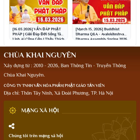
[16.03.2026] VẤN ĐÁP PHẬT
[March 15, 2026] Buddhist
PHÁP | Giải Đáp Đời Sống Tâm
Dharma Q&A - Avalokiteshvara
Linh Ai Cũng Gặp | Thầy Thích
Dharma Assembly Spring 2026
Đạo Thịnh
| Venerable Th...
CHÙA KHAI NGUYÊN
Xây dựng từ : 2010 - 2026, Ban Thông Tin - Truyền Thông
Chùa Khai Nguyên.
CÔNG TY TNHH VĂN HÓA PHẨM PHẬT GIÁO TẢN VIÊN
Địa chỉ: Thôn Tây Ninh, Xã Đoài Phương, TP. Hà Nội
MẠNG XÃ HỘI
Chúng tôi trên mạng xã hội