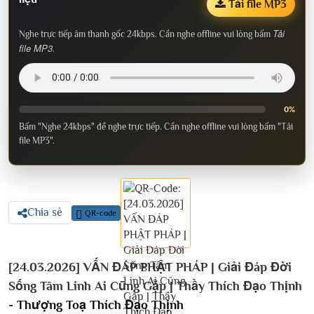
Tải file MP3
Tải
Nghe trực tiếp âm thanh gốc 24kbps. Cần nghe offline vui lòng bấm
file MP3
.
0%
Bấm "Nghe 24kbps" để nghe trực tiếp. Cần nghe offline vui lòng bấm "Tải
file MP3".
Chia sẻ
QR-code
[24.03.2026] VẤN ĐÁP PHẬT PHÁP | Giải Đáp Đời
Sống Tâm Linh Ai Cũng Gặp | Thầy Thích Đạo Thịnh
-
Thượng Toạ Thích Đạo Thịnh