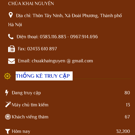
CHÙA KHAI NGUYÊN
Địa chỉ:
Thôn Tây Ninh, Xã Đoài Phương, Thành phố
Hà Nội
Điện thoại:
0383.116.883 - 0967.914.696
Fax:
02433 610 897
Email:
chuakhainguyen @ gmail.com
THỐNG KÊ TRUY CẬP
Đang truy cập
80
Máy chủ tìm kiếm
13
Khách viếng thăm
67
Hôm nay
32,200