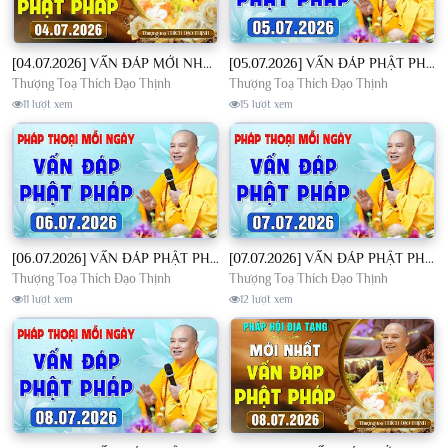
[04.07.2026] VẤN ĐÁP MỚI NHẤT - Pháp Hội Địa Tạng Chùa Khai Nguyên | TT. Thích Đạo Thịnh
[05.07.2026] VẤN ĐÁP PHẬT PHÁP - Nghe Thầy giảng Pháp mỗi ngày CÔNG ĐỨC VÔ LƯỢNG│TT. Thích Đạo Thịnh
Thượng Toạ Thích Đạo Thịnh
Thượng Toạ Thích Đạo Thịnh
11 lượt xem
15 lượt xem
[06.07.2026] VẤN ĐÁP PHẬT PHÁP - Nghe Thầy giảng Pháp mỗi ngày CÔNG ĐỨC VÔ LƯỢNG│TT. Thích Đạo Thịnh
[07.07.2026] VẤN ĐÁP PHẬT PHÁP - Nghe Thầy giảng Pháp mỗi ngày CÔNG ĐỨC VÔ LƯỢNG│TT. Thích Đạo Thịnh
Thượng Toạ Thích Đạo Thịnh
Thượng Toạ Thích Đạo Thịnh
11 lượt xem
12 lượt xem