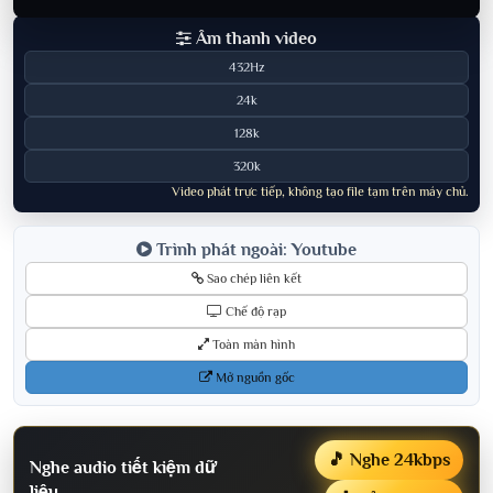
Âm thanh video
432Hz
24k
128k
320k
Video phát trực tiếp, không tạo file tạm trên máy chủ.
Trình phát ngoài: Youtube
Sao chép liên kết
Chế độ rạp
Toàn màn hình
Mở nguồn gốc
🎵 Nghe 24kbps
Nghe audio tiết kiệm dữ
liệu