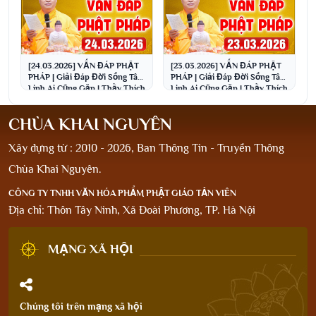
[24.03.2026] VẤN ĐÁP PHẬT
[23.03.2026] VẤN ĐÁP PHẬT
PHÁP | Giải Đáp Đời Sống Tâm
PHÁP | Giải Đáp Đời Sống Tâm
Linh Ai Cũng Gặp | Thầy Thích
Linh Ai Cũng Gặp | Thầy Thích
Đạo Thịnh
Đạo Thịnh
CHÙA KHAI NGUYÊN
Xây dựng từ : 2010 - 2026, Ban Thông Tin - Truyền Thông
Chùa Khai Nguyên.
CÔNG TY TNHH VĂN HÓA PHẨM PHẬT GIÁO TẢN VIÊN
Địa chỉ: Thôn Tây Ninh, Xã Đoài Phương, TP. Hà Nội
MẠNG XÃ HỘI
Chúng tôi trên mạng xã hội