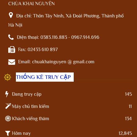
CHÙA KHAI NGUYÊN
Địa chỉ:
Thôn Tây Ninh, Xã Đoài Phương, Thành phố
Hà Nội
Điện thoại:
0383.116.883 - 0967.914.696
Fax:
02433 610 897
Email:
chuakhainguyen @ gmail.com
THỐNG KÊ TRUY CẬP
Đang truy cập
145
Máy chủ tìm kiếm
11
Khách viếng thăm
134
Hôm nay
12,845