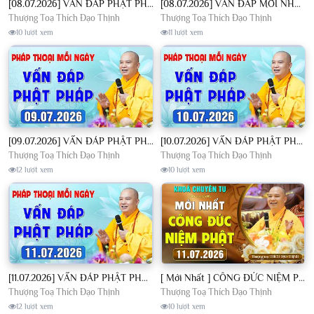
[08.07.2026] VẤN ĐÁP PHẬT PHÁP - Nghe Thầy giảng Pháp mỗi ngày CÔNG ĐỨC VÔ LƯỢNG│TT. Thích Đạo Thịnh
[08.07.2026] VẤN ĐÁP MỚI NHẤT - Pháp Hội Địa Tạng Chùa Khai Nguyên | TT. Thích Đạo Thịnh
Thượng Toạ Thích Đạo Thịnh
Thượng Toạ Thích Đạo Thịnh
10 lượt xem
11 lượt xem
[09.07.2026] VẤN ĐÁP PHẬT PHÁP - Nghe Thầy giảng Pháp mỗi ngày CÔNG ĐỨC VÔ LƯỢNG│TT. Thích Đạo Thịnh
[10.07.2026] VẤN ĐÁP PHẬT PHÁP - Nghe Thầy giảng Pháp mỗi ngày CÔNG ĐỨC VÔ LƯỢNG│TT. Thích Đạo Thịnh
Thượng Toạ Thích Đạo Thịnh
Thượng Toạ Thích Đạo Thịnh
12 lượt xem
10 lượt xem
[11.07.2026] VẤN ĐÁP PHẬT PHÁP - Nghe Thầy giảng Pháp mỗi ngày CÔNG ĐỨC VÔ LƯỢNG│TT. Thích Đạo Thịnh
[ Mới Nhất ] CÔNG ĐỨC NIỆM PHẬT - Khoá Chuyên Tu Chùa Khai Nguyên 11/07/2026 | TT. Thích Đạo Thịnh
Thượng Toạ Thích Đạo Thịnh
Thượng Toạ Thích Đạo Thịnh
12 lượt xem
10 lượt xem