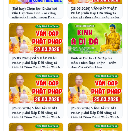
(Rất hay) Chọn lọc 12 câu hỏi
[28.03.2026] VẤN ĐÁP PHẬT
Vấn Đáp Tâm Linh - Ai cũng
PHÁP | Giải Đáp Đời Sống Tâm
thắc mắc│Thầy Thích Đạo
Linh Ai Cũng Gặp | Thầy Thích
Thịnh
Đạo Thịnh
[27.03.2026] VẤN ĐÁP PHẬT
Kinh Ai Di Đà - Hội tập: Sa
PHÁP | Giải Đáp Đời Sống Tâm
môn Thích Đạo Thịnh - Diễn
Linh Ai Cũng Gặp | Thầy Thích
đọc: Cư sĩ Vân Sáng
Đạo Thịnh
[26.03.2026] VẤN ĐÁP PHẬT
[25.03.2026] VẤN ĐÁP PHẬT
PHÁP | Giải Đáp Đời Sống Tâm
PHÁP | Giải Đáp Đời Sống Tâm
Linh Ai Cũng Gặp | Thầy Thích
Linh Ai Cũng Gặp | Thầy Thích
Đạo Thịnh
Đạo Thịnh