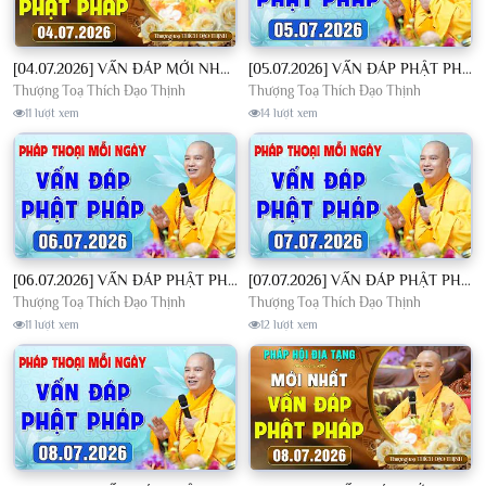
[04.07.2026] VẤN ĐÁP MỚI NHẤT - Pháp Hội Địa Tạng Chùa Khai Nguyên | TT. Thích Đạo Thịnh
[05.07.2026] VẤN ĐÁP PHẬT PHÁP - Nghe Thầy giảng Pháp mỗi ngày CÔNG ĐỨC VÔ LƯỢNG│TT. Thích Đạo Thịnh
Thượng Toạ Thích Đạo Thịnh
Thượng Toạ Thích Đạo Thịnh
11 lượt xem
14 lượt xem
[06.07.2026] VẤN ĐÁP PHẬT PHÁP - Nghe Thầy giảng Pháp mỗi ngày CÔNG ĐỨC VÔ LƯỢNG│TT. Thích Đạo Thịnh
[07.07.2026] VẤN ĐÁP PHẬT PHÁP - Nghe Thầy giảng Pháp mỗi ngày CÔNG ĐỨC VÔ LƯỢNG│TT. Thích Đạo Thịnh
Thượng Toạ Thích Đạo Thịnh
Thượng Toạ Thích Đạo Thịnh
11 lượt xem
12 lượt xem