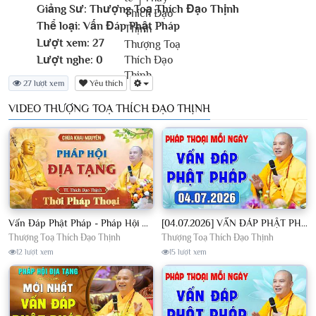
Giảng Sư:
Thượng Toạ Thích Đạo Thịnh
Thể loại:
Vấn Đáp Phật Pháp
Lượt xem:
27
Lượt nghe:
0
27 lượt xem
Yêu thích
VIDEO THƯỢNG TOẠ THÍCH ĐẠO THỊNH
Vấn Đáp Phật Pháp - Pháp Hội Địa Tạng Ngày 01/08/2026│TT. Thích Đạo Thịnh
[04.07.2026] VẤN ĐÁP PHẬT PHÁP - Nghe Thầy giảng Pháp mỗi ngày CÔNG ĐỨC VÔ LƯỢNG│TT. Thích Đạo Thịnh
Thượng Toạ Thích Đạo Thịnh
Thượng Toạ Thích Đạo Thịnh
12 lượt xem
15 lượt xem