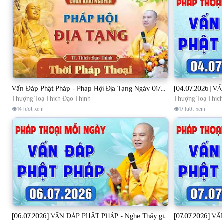
Vấn Đáp Phật Pháp - Pháp Hội Địa Tạng Ngày 01/08/2026│TT. Thích Đạo Thịnh
Thượng Toạ Thích Đạo Thịnh
Thượng Toạ Thíc
14 lượt xem
17 lượt xem
[06.07.2026] VẤN ĐÁP PHẬT PHÁP - Nghe Thầy giảng Pháp mỗi ngày CÔNG ĐỨC VÔ LƯỢNG│TT. Thích Đạo Thịnh