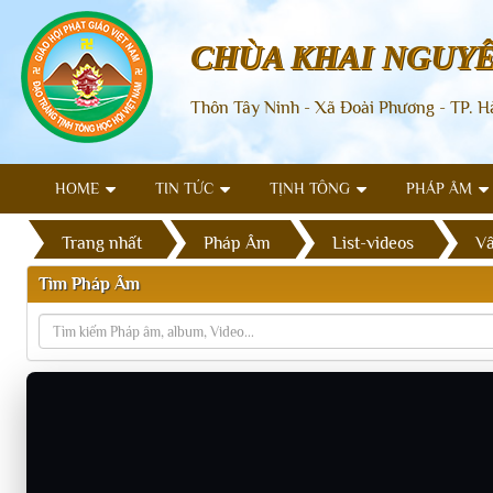
CHÙA KHAI NGUY
Thôn Tây Ninh - Xã Đoài Phương - TP. H
HOME
TIN TỨC
TỊNH TÔNG
PHÁP ÂM
Trang nhất
Pháp Âm
List-videos
Vấ
Tìm Pháp Âm