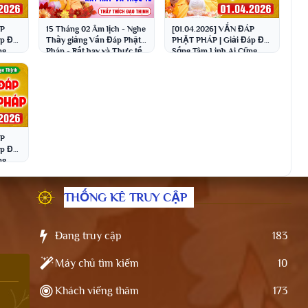
ÁP
15 Tháng 02 Âm lịch - Nghe
[01.04.2026] VẤN ĐÁP
p Đời
Thầy giảng Vấn Đáp Phật
PHẬT PHÁP | Giải Đáp Đời
ng
Pháp - Rất hay và Thực tế
Sống Tâm Linh Ai Cũng
o
│Thầy Thích Đạo Thịnh
Gặp | Thầy Thích Đạo
Thịnh
ÁP
p Đời
ng
o
THỐNG KÊ TRUY CẬP
Đang truy cập
183
Máy chủ tìm kiếm
10
Khách viếng thăm
173