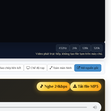
432Hz
24k
128k
320k
Video phát trực tiếp, không tạo file tạm trên máy chủ.
Sao chép liên kết
Chế độ rạp
Toàn màn hình
Mở nguồn gốc
🎵 Nghe 24kbps
Tải file MP3