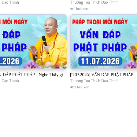
h Đạo Thịnh
Thượng Toạ Thích Đạo Thịnh
11 lượt xem
[10.07.2026] VẤN ĐÁP PHẬT PHÁP - Nghe Thầy giảng Pháp mỗi ngày CÔNG ĐỨC VÔ LƯỢNG│TT. Thích Đạo Thịnh
h Đạo Thịnh
Thượng Toạ Thích Đạo Thịnh
12 lượt xem