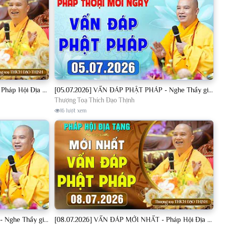
[04.07.2026] VẤN ĐÁP MỚI NHẤT - Pháp Hội Địa Tạng Chùa Khai Nguyên | TT. Thích Đạo Thịnh
[05.07.2026] VẤN ĐÁP PHẬT PHÁP - Nghe Thầy giảng Pháp mỗi ngày CÔNG ĐỨC VÔ LƯỢNG│TT. Thích Đạo Thịnh
Thượng Toạ Thích Đạo Thịnh
16 lượt xem
[08.07.2026] VẤN ĐÁP PHẬT PHÁP - Nghe Thầy giảng Pháp mỗi ngày CÔNG ĐỨC VÔ LƯỢNG│TT. Thích Đạo Thịnh
[08.07.2026] VẤN ĐÁP MỚI NHẤT - Pháp Hội Địa Tạng Chùa Khai Nguyên | TT. Thích Đạo Thịnh