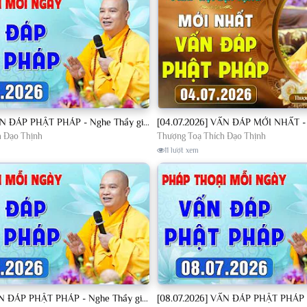
[04.07.2026] VẤN ĐÁP PHẬT PHÁP - Nghe Thầy giảng Pháp mỗi ngày CÔNG ĐỨC VÔ LƯỢNG│TT. Thích Đạo Thịnh
h Đạo Thịnh
Thượng Toạ Thích Đạo Thịnh
11 lượt xem
[07.07.2026] VẤN ĐÁP PHẬT PHÁP - Nghe Thầy giảng Pháp mỗi ngày CÔNG ĐỨC VÔ LƯỢNG│TT. Thích Đạo Thịnh