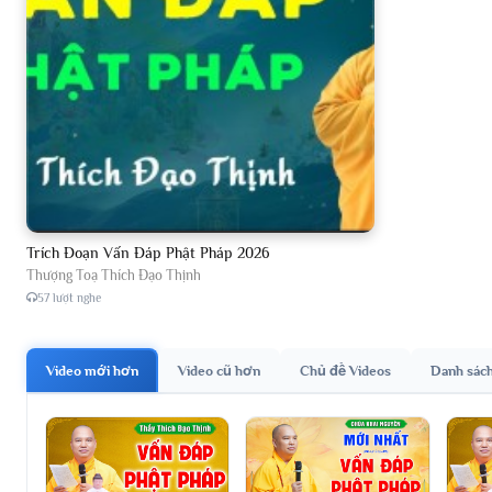
Trích Đoạn Vấn Đáp Phật Pháp 2026
Thượng Toạ Thích Đạo Thịnh
57 lượt nghe
Video mới hơn
Video cũ hơn
Chủ đề Videos
Danh sác