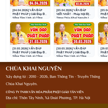
[04.04.2026] VẤN ĐÁP
[03.04.2026] VẤN ĐÁP
[03.0
PHẬT PHÁP | Giải Đáp Đời
MỚI NHẤT - Pháp Hội Địa
PHẬT 
Sống Tâm Linh Ai Cũng
Tạng Chùa Khai Nguyên |
Sống 
Gặp | Thầy Thích Đạo
Thầy Thích Đạo Thịnh
Gặp |
Thịnh
Thịn
[31.03.2026] VẤN ĐÁP
[30.03.2026] VẤN ĐÁP
[29.0
PHẬT PHÁP | Giải Đáp Đời
PHẬT PHÁP | Giải Đáp Đời
PHẬT 
Sống Tâm Linh Ai Cũng
Sống Tâm Linh Ai Cũng
Sống 
Gặp | Thầy Thích Đạo
Gặp | Thầy Thích Đạo
Gặp |
Thịnh
Thịnh
Thịn
CHÙA KHAI NGUYÊN
Xây dựng từ : 2010 - 2026, Ban Thông Tin - Truyền Thông
Chùa Khai Nguyên.
CÔNG TY TNHH VĂN HÓA PHẨM PHẬT GIÁO TẢN VIÊN
Địa chỉ: Thôn Tây Ninh, Xã Đoài Phương, TP. Hà Nội