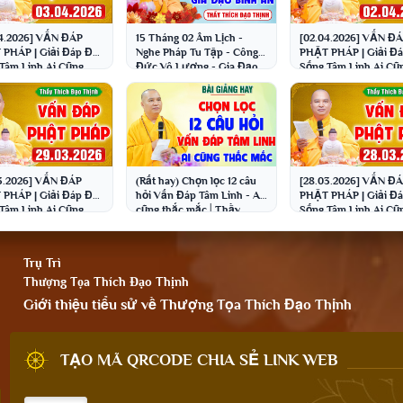
4.2026] VẤN ĐÁP
15 Tháng 02 Âm Lịch -
[02.04.2026] VẤN Đ
PHÁP | Giải Đáp Đời
Nghe Pháp Tu Tập - Công
PHẬT PHÁP | Giải Đá
Tâm Linh Ai Cũng
Đức Vô Lượng - Gia Đạo
Sống Tâm Linh Ai Cũ
 Thầy Thích Đạo
Bình An│Thầy Thích Đạo
Gặp | Thầy Thích Đạ
h
Thịnh
Thịnh
3.2026] VẤN ĐÁP
(Rất hay) Chọn lọc 12 câu
[28.03.2026] VẤN Đ
PHÁP | Giải Đáp Đời
hỏi Vấn Đáp Tâm Linh - Ai
PHẬT PHÁP | Giải Đá
Tâm Linh Ai Cũng
cũng thắc mắc│Thầy
Sống Tâm Linh Ai Cũ
 Thầy Thích Đạo
Thích Đạo Thịnh
Gặp | Thầy Thích Đạ
h
Thịnh
Trụ Trì
Thượng Tọa Thích Đạo Thịnh
Giới thiệu tiểu sử về Thượng Tọa Thích Đạo Thịnh
TẠO MÃ QRCODE CHIA SẺ LINK WEB