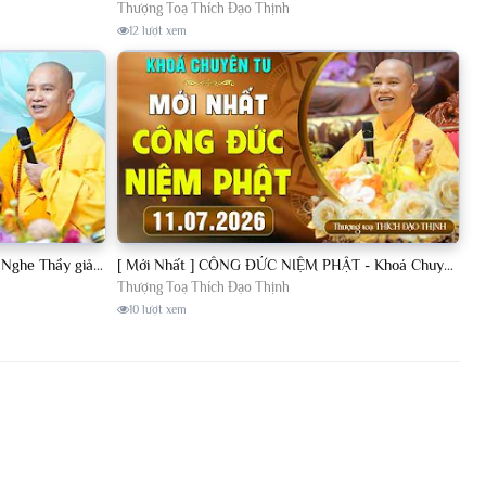
Thượng Toạ Thích Đạo Thịnh
12 lượt xem
[11.07.2026] VẤN ĐÁP PHẬT PHÁP - Nghe Thầy giảng Pháp mỗi ngày CÔNG ĐỨC VÔ LƯỢNG│TT. Thích Đạo Thịnh
[ Mới Nhất ] CÔNG ĐỨC NIỆM PHẬT - Khoá Chuyên Tu Chùa Khai Nguyên 11/07/2026 | TT. Thích Đạo Thịnh
Thượng Toạ Thích Đạo Thịnh
10 lượt xem