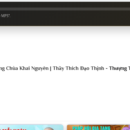
e MP3".
g Chùa Khai Nguyên | Thầy Thích Đạo Thịnh -
Thượng T