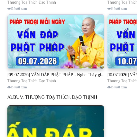
Thượng Toạ Thích Đạo Thịnh
Thượng Toạ Thíc
12 lượt xem
14 lượt xem
[09.07.2026] VẤN ĐÁP PHẬT PHÁP - Nghe Thầy giảng Pháp mỗi ngày CÔNG ĐỨC VÔ LƯỢNG│TT. Thích Đạo Thịnh
Thượng Toạ Thích Đạo Thịnh
Thượng Toạ Thíc
13 lượt xem
13 lượt xem
ALBUM THƯỢNG TOẠ THÍCH ĐẠO THỊNH