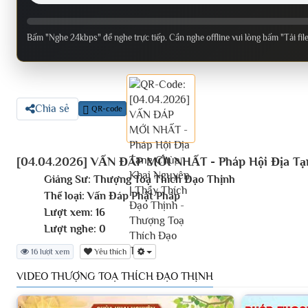
Bấm "Nghe 24kbps" để nghe trực tiếp. Cần nghe offline vui lòng bấm "Tải fil
Chia sẻ
QR-code
[04.04.2026] VẤN ĐÁP MỚI NHẤT - Pháp Hội Địa Tạn
Giảng Sư:
Thượng Toạ Thích Đạo Thịnh
Thể loại:
Vấn Đáp Phật Pháp
Lượt xem:
16
Lượt nghe:
0
16 lượt xem
Yêu thích
VIDEO THƯỢNG TOẠ THÍCH ĐẠO THỊNH