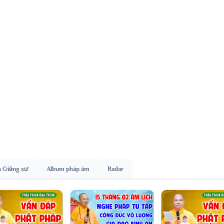
h Giảng sư
Album pháp âm
Radar