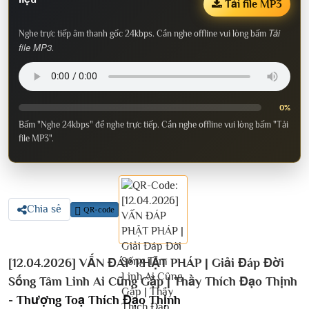
Tải file MP3
Tải
Nghe trực tiếp âm thanh gốc 24kbps. Cần nghe offline vui lòng bấm
file MP3
.
0%
Bấm "Nghe 24kbps" để nghe trực tiếp. Cần nghe offline vui lòng bấm "Tải
file MP3".
Chia sẻ
QR-code
[12.04.2026] VẤN ĐÁP PHẬT PHÁP | Giải Đáp Đời
Sống Tâm Linh Ai Cũng Gặp | Thầy Thích Đạo Thịnh
-
Thượng Toạ Thích Đạo Thịnh