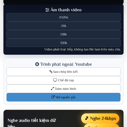
Âm thanh video
432Hz
24k
128k
320k
Video phát trực tiếp, không tạo file tạm trên máy chủ.
Trình phát ngoài: Youtube
Sao chép liên kết
Chế độ rạp
Toàn màn hình
Mở nguồn gốc
🎵 Nghe 24kbps
Nghe audio tiết kiệm dữ
liệu