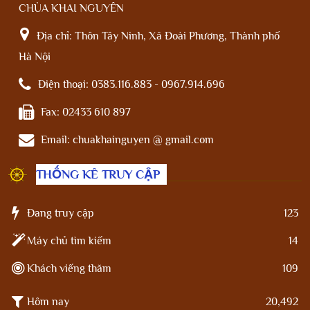
CHÙA KHAI NGUYÊN
Địa chỉ:
Thôn Tây Ninh, Xã Đoài Phương, Thành phố
Hà Nội
Điện thoại:
0383.116.883 - 0967.914.696
Fax:
02433 610 897
Email:
chuakhainguyen @ gmail.com
THỐNG KÊ TRUY CẬP
Đang truy cập
123
Máy chủ tìm kiếm
14
Khách viếng thăm
109
Hôm nay
20,492