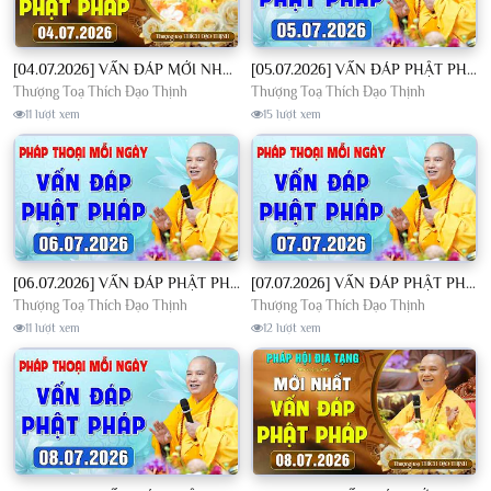
[04.07.2026] VẤN ĐÁP MỚI NHẤT - Pháp Hội Địa Tạng Chùa Khai Nguyên | TT. Thích Đạo Thịnh
[05.07.2026] VẤN ĐÁP PHẬT PHÁP - Nghe Thầy giảng Pháp mỗi ngày CÔNG ĐỨC VÔ LƯỢNG│TT. Thích Đạo Thịnh
Thượng Toạ Thích Đạo Thịnh
Thượng Toạ Thích Đạo Thịnh
11 lượt xem
15 lượt xem
[06.07.2026] VẤN ĐÁP PHẬT PHÁP - Nghe Thầy giảng Pháp mỗi ngày CÔNG ĐỨC VÔ LƯỢNG│TT. Thích Đạo Thịnh
[07.07.2026] VẤN ĐÁP PHẬT PHÁP - Nghe Thầy giảng Pháp mỗi ngày CÔNG ĐỨC VÔ LƯỢNG│TT. Thích Đạo Thịnh
Thượng Toạ Thích Đạo Thịnh
Thượng Toạ Thích Đạo Thịnh
11 lượt xem
12 lượt xem