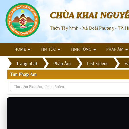
CHÙA KHAI NGUY
Thôn Tây Ninh - Xã Đoài Phương - TP. H
HOME
TIN TỨC
TỊNH TÔNG
PHÁP ÂM
Trang nhất
Pháp Âm
List-videos
Vấ
Tìm Pháp Âm