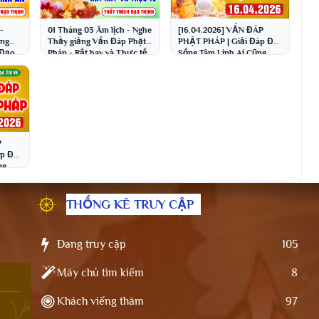
-
01 Tháng 03 Âm lịch - Nghe
[16.04.2026] VẤN ĐÁP
ông
Thầy giảng Vấn Đáp Phật
PHẬT PHÁP | Giải Đáp Đời
 Đạo
Pháp - Rất hay và Thực tế
Sống Tâm Linh Ai Cũng
ch
│Thầy Thích Đạo Thịnh
Gặp | Thầy Thích Đạo
Thịnh
P
p Đời
ng
o
THỐNG KÊ TRUY CẬP
Đang truy cập
105
Máy chủ tìm kiếm
8
Khách viếng thăm
97