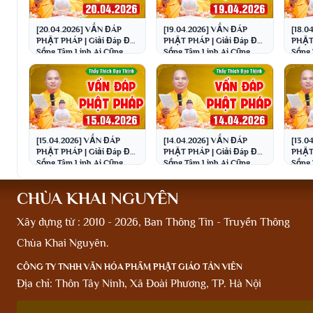
[20.04.2026] VẤN ĐÁP
[19.04.2026] VẤN ĐÁP
[18.0
PHẬT PHÁP | Giải Đáp Đời
PHẬT PHÁP | Giải Đáp Đời
PHẬT 
Sống Tâm Linh Ai Cũng
Sống Tâm Linh Ai Cũng
Sống 
Gặp | Thầy Thích Đạo
Gặp | Thầy Thích Đạo
Gặp |
Thịnh
Thịnh
Thịn
[15.04.2026] VẤN ĐÁP
[14.04.2026] VẤN ĐÁP
[13.0
PHẬT PHÁP | Giải Đáp Đời
PHẬT PHÁP | Giải Đáp Đời
PHẬT 
Sống Tâm Linh Ai Cũng
Sống Tâm Linh Ai Cũng
Sống 
Gặp | Thầy Thích Đạo
Gặp | Thầy Thích Đạo
Gặp |
Thịnh
Thịnh
Thịn
CHÙA KHAI NGUYÊN
Xây dựng từ : 2010 - 2026, Ban Thông Tin - Truyền Thông
Chùa Khai Nguyên.
CÔNG TY TNHH VĂN HÓA PHẨM PHẬT GIÁO TẢN VIÊN
Địa chỉ: Thôn Tây Ninh, Xã Đoài Phương, TP. Hà Nội