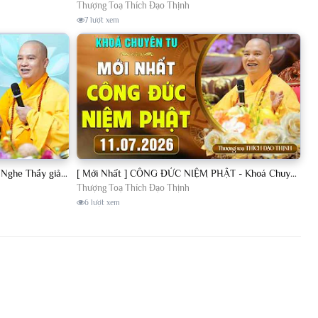
Thượng Toạ Thích Đạo Thịnh
7 lượt xem
[11.07.2026] VẤN ĐÁP PHẬT PHÁP - Nghe Thầy giảng Pháp mỗi ngày CÔNG ĐỨC VÔ LƯỢNG│TT. Thích Đạo Thịnh
[ Mới Nhất ] CÔNG ĐỨC NIỆM PHẬT - Khoá Chuyên Tu Chùa Khai Nguyên 11/07/2026 | TT. Thích Đạo Thịnh
Thượng Toạ Thích Đạo Thịnh
6 lượt xem