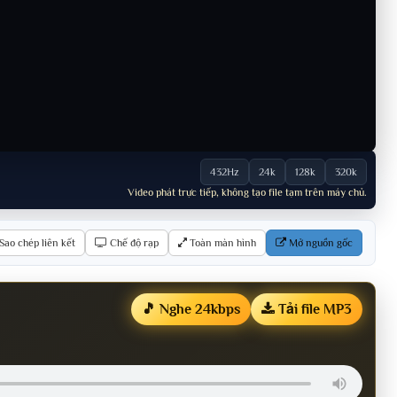
432Hz
24k
128k
320k
Video phát trực tiếp, không tạo file tạm trên máy chủ.
Sao chép liên kết
Chế độ rạp
Toàn màn hình
Mở nguồn gốc
🎵 Nghe 24kbps
Tải file MP3