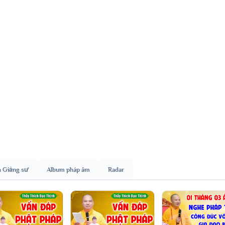
h Giảng sư
Album pháp âm
Radar