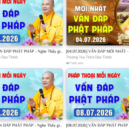
[04.07.2026] VẤN ĐÁP PHẬT PHÁP - Nghe Thầy giảng Pháp mỗi ngày CÔNG ĐỨC VÔ LƯỢNG│TT. Thích Đạo Thịnh
h Đạo Thịnh
Thượng Toạ Thích Đạo Thịnh
7 lượt xem
[07.07.2026] VẤN ĐÁP PHẬT PHÁP - Nghe Thầy giảng Pháp mỗi ngày CÔNG ĐỨC VÔ LƯỢNG│TT. Thích Đạo Thịnh