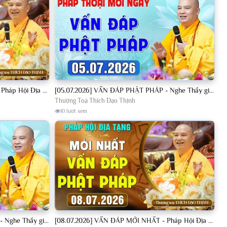
[04.07.2026] VẤN ĐÁP MỚI NHẤT - Pháp Hội Địa Tạng Chùa Khai Nguyên | TT. Thích Đạo Thịnh
[05.07.2026] VẤN ĐÁP PHẬT PHÁP - Nghe Thầy giảng Pháp mỗi ngày CÔNG ĐỨC VÔ LƯỢNG│TT. Thích Đạo Thịnh
Thượng Toạ Thích Đạo Thịnh
10 lượt xem
[08.07.2026] VẤN ĐÁP PHẬT PHÁP - Nghe Thầy giảng Pháp mỗi ngày CÔNG ĐỨC VÔ LƯỢNG│TT. Thích Đạo Thịnh
[08.07.2026] VẤN ĐÁP MỚI NHẤT - Pháp Hội Địa Tạng Chùa Khai Nguyên | TT. Thích Đạo Thịnh