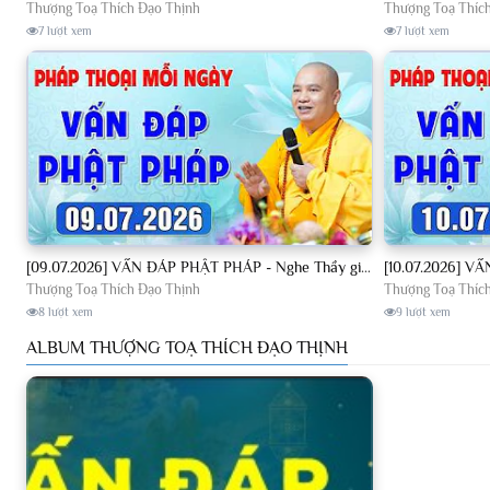
Thượng Toạ Thích Đạo Thịnh
Thượng Toạ Thíc
7 lượt xem
7 lượt xem
[09.07.2026] VẤN ĐÁP PHẬT PHÁP - Nghe Thầy giảng Pháp mỗi ngày CÔNG ĐỨC VÔ LƯỢNG│TT. Thích Đạo Thịnh
Thượng Toạ Thích Đạo Thịnh
Thượng Toạ Thíc
8 lượt xem
9 lượt xem
ALBUM THƯỢNG TOẠ THÍCH ĐẠO THỊNH