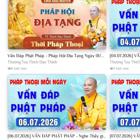
Vấn Đáp Phật Pháp - Pháp Hội Địa Tạng Ngày 01/08/2026│TT. Thích Đạo Thịnh
Thượng Toạ Thích Đạo Thịnh
Thượng Toạ Thíc
8 lượt xem
9 lượt xem
[06.07.2026] VẤN ĐÁP PHẬT PHÁP - Nghe Thầy giảng Pháp mỗi ngày CÔNG ĐỨC VÔ LƯỢNG│TT. Thích Đạo Thịnh