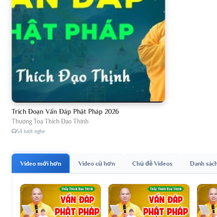
Trích Đoạn Vấn Đáp Phật Pháp 2026
Thượng Toạ Thích Đạo Thịnh
54 lượt nghe
Video mới hơn
Video cũ hơn
Chủ đề Videos
Danh sác