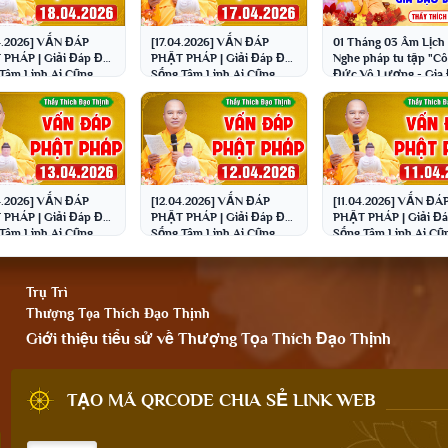
4.2026] VẤN ĐÁP
[17.04.2026] VẤN ĐÁP
01 Tháng 03 Âm Lịch 
PHÁP | Giải Đáp Đời
PHẬT PHÁP | Giải Đáp Đời
Nghe pháp tu tập "C
Tâm Linh Ai Cũng
Sống Tâm Linh Ai Cũng
Đức Vô Lượng - Gia
 Thầy Thích Đạo
Gặp | Thầy Thích Đạo
Bình An" │Thầy Thí
h
Thịnh
Đạo Thịnh
4.2026] VẤN ĐÁP
[12.04.2026] VẤN ĐÁP
[11.04.2026] VẤN ĐÁ
PHÁP | Giải Đáp Đời
PHẬT PHÁP | Giải Đáp Đời
PHẬT PHÁP | Giải Đá
Tâm Linh Ai Cũng
Sống Tâm Linh Ai Cũng
Sống Tâm Linh Ai Cũ
 Thầy Thích Đạo
Gặp | Thầy Thích Đạo
Gặp | Thầy Thích Đạ
h
Thịnh
Thịnh
Trụ Trì
Thượng Tọa Thích Đạo Thịnh
Giới thiệu tiểu sử về Thượng Tọa Thích Đạo Thịnh
TẠO MÃ QRCODE CHIA SẺ LINK WEB