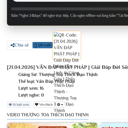
Bấm "Nghe 24kbps" để nghe trực tiếp. Cần nghe offline vui lòng bấm "Tải fil
Chia sẻ
QR-code
[21.04.2026] VẤN ĐÁP PHẬT PHÁP | Giải Đáp Đời Số
Giảng Sư:
Thượng Toạ Thích Đạo Thịnh
Thể loại:
Vấn Đáp Phật Pháp
Lượt xem:
16
Lượt nghe:
0
16 lượt xem
Yêu thích
VIDEO THƯỢNG TOẠ THÍCH ĐẠO THỊNH