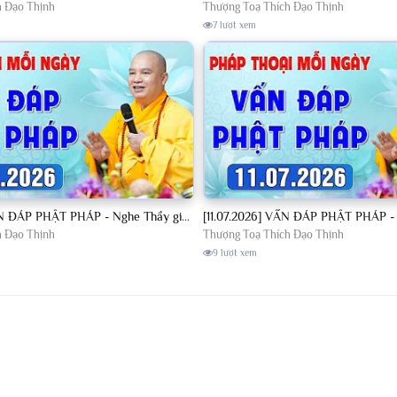
h Đạo Thịnh
Thượng Toạ Thích Đạo Thịnh
7 lượt xem
[10.07.2026] VẤN ĐÁP PHẬT PHÁP - Nghe Thầy giảng Pháp mỗi ngày CÔNG ĐỨC VÔ LƯỢNG│TT. Thích Đạo Thịnh
h Đạo Thịnh
Thượng Toạ Thích Đạo Thịnh
9 lượt xem