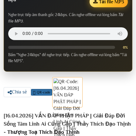
Tải file MP3
Tải
Nghe trực tiếp âm thanh gốc 24kbps. Cần nghe offline vui lòng bấm
file MP3
.
0%
Bấm "Nghe 24kbps" để nghe trực tiếp. Cần nghe offline vui lòng bấm "Tải
file MP3".
Chia sẻ
QR-code
[16.04.2026] VẤN ĐÁP PHẬT PHÁP | Giải Đáp Đời
Sống Tâm Linh Ai Cũng Gặp | Thầy Thích Đạo Thịnh
-
Thượng Toạ Thích Đạo Thịnh