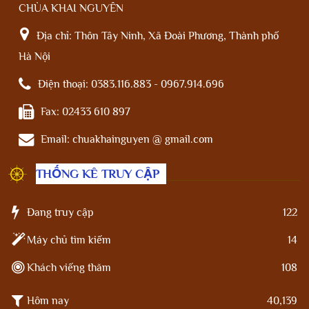
CHÙA KHAI NGUYÊN
Địa chỉ:
Thôn Tây Ninh, Xã Đoài Phương, Thành phố
Hà Nội
Điện thoại:
0383.116.883 - 0967.914.696
Fax:
02433 610 897
Email:
chuakhainguyen @ gmail.com
THỐNG KÊ TRUY CẬP
Đang truy cập
122
Máy chủ tìm kiếm
14
Khách viếng thăm
108
Hôm nay
40,139