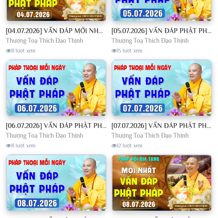
[04.07.2026] VẤN ĐÁP MỚI NHẤT - Pháp Hội Địa Tạng Chùa Khai Nguyên | TT. Thích Đạo Thịnh
[05.07.2026] VẤN ĐÁP PHẬT PHÁP - Nghe Thầy giảng Pháp mỗi ngày CÔNG ĐỨC VÔ LƯỢNG│TT. Thích Đạo Thịnh
Thượng Toạ Thích Đạo Thịnh
Thượng Toạ Thích Đạo Thịnh
11 lượt xem
15 lượt xem
[06.07.2026] VẤN ĐÁP PHẬT PHÁP - Nghe Thầy giảng Pháp mỗi ngày CÔNG ĐỨC VÔ LƯỢNG│TT. Thích Đạo Thịnh
[07.07.2026] VẤN ĐÁP PHẬT PHÁP - Nghe Thầy giảng Pháp mỗi ngày CÔNG ĐỨC VÔ LƯỢNG│TT. Thích Đạo Thịnh
Thượng Toạ Thích Đạo Thịnh
Thượng Toạ Thích Đạo Thịnh
11 lượt xem
12 lượt xem