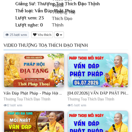
Giảng Sư:
Thượng Toạ Thích Đạo Thịnh
Thể loại:
Vấn Đáp Phật Pháp
Lượt xem:
23
Lượt nghe:
0
23 lượt xem
Yêu thích
VIDEO THƯỢNG TOẠ THÍCH ĐẠO THỊNH
Vấn Đáp Phật Pháp - Pháp Hội Địa Tạng Ngày 01/08/2026│TT. Thích Đạo Thịnh
[04.07.2026] VẤN ĐÁP PHẬT PHÁP - Nghe Thầy giảng Pháp mỗi ngày CÔNG ĐỨC VÔ LƯỢNG│TT. Thích Đạo Thịnh
Thượng Toạ Thích Đạo Thịnh
Thượng Toạ Thích Đạo Thịnh
12 lượt xem
15 lượt xem