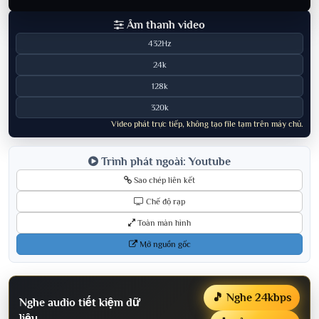
Âm thanh video
432Hz
24k
128k
320k
Video phát trực tiếp, không tạo file tạm trên máy chủ.
Trình phát ngoài: Youtube
Sao chép liên kết
Chế độ rạp
Toàn màn hình
Mở nguồn gốc
🎵 Nghe 24kbps
Nghe audio tiết kiệm dữ
liệu