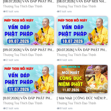
[08.07.2026] VẤN ĐÁP PHẬT PHÁP - Nghe Thầy giảng Pháp mỗi ngày CÔNG ĐỨC VÔ LƯỢNG│TT. Thích Đạo Thịnh
[08.07.2026] VẤN ĐÁP MỚI NHẤT - Pháp Hội Địa Tạng Chùa Khai Nguyên | TT. Thích Đạo Thịnh
Thượng Toạ Thích Đạo Thịnh
Thượng Toạ Thích Đạo Thịnh
10 lượt xem
11 lượt xem
[09.07.2026] VẤN ĐÁP PHẬT PHÁP - Nghe Thầy giảng Pháp mỗi ngày CÔNG ĐỨC VÔ LƯỢNG│TT. Thích Đạo Thịnh
[10.07.2026] VẤN ĐÁP PHẬT PHÁP - Nghe Thầy giảng Pháp mỗi ngày CÔNG ĐỨC VÔ LƯỢNG│TT. Thích Đạo Thịnh
Thượng Toạ Thích Đạo Thịnh
Thượng Toạ Thích Đạo Thịnh
12 lượt xem
10 lượt xem
[11.07.2026] VẤN ĐÁP PHẬT PHÁP - Nghe Thầy giảng Pháp mỗi ngày CÔNG ĐỨC VÔ LƯỢNG│TT. Thích Đạo Thịnh
[ Mới Nhất ] CÔNG ĐỨC NIỆM PHẬT - Khoá Chuyên Tu Chùa Khai Nguyên 11/07/2026 | TT. Thích Đạo Thịnh
Thượng Toạ Thích Đạo Thịnh
Thượng Toạ Thích Đạo Thịnh
12 lượt xem
10 lượt xem