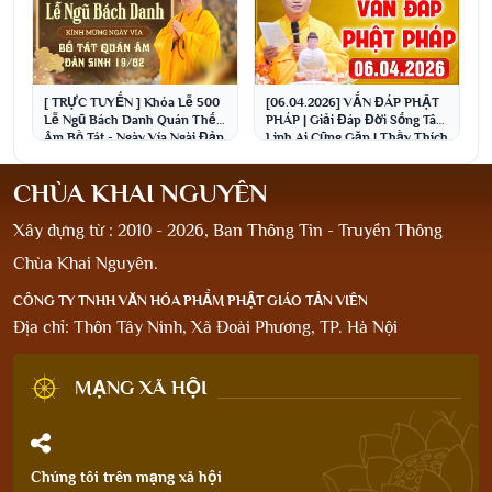
[ TRỰC TUYẾN ] Khóa Lễ 500
[06.04.2026] VẤN ĐÁP PHẬT
Lễ Ngũ Bách Danh Quán Thế
PHÁP | Giải Đáp Đời Sống Tâm
Âm Bồ Tát - Ngày Vía Ngài Đản
Linh Ai Cũng Gặp | Thầy Thích
Sinh 19/02 Â.L
Đạo Thịnh
CHÙA KHAI NGUYÊN
Xây dựng từ : 2010 - 2026, Ban Thông Tin - Truyền Thông
Chùa Khai Nguyên.
CÔNG TY TNHH VĂN HÓA PHẨM PHẬT GIÁO TẢN VIÊN
Địa chỉ: Thôn Tây Ninh, Xã Đoài Phương, TP. Hà Nội
MẠNG XÃ HỘI
Chúng tôi trên mạng xã hội