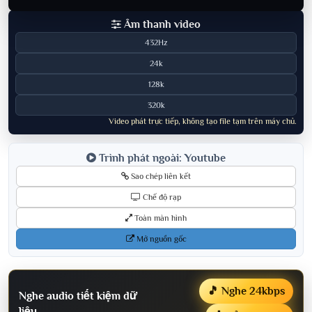
Âm thanh video
432Hz
24k
128k
320k
Video phát trực tiếp, không tạo file tạm trên máy chủ.
Trình phát ngoài: Youtube
Sao chép liên kết
Chế độ rạp
Toàn màn hình
Mở nguồn gốc
🎵 Nghe 24kbps
Nghe audio tiết kiệm dữ
liệu