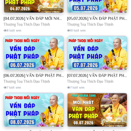
[04.07.2026] VẤN ĐÁP MỚI NHẤT - Pháp Hội Địa Tạng Chùa Khai Nguyên | TT. Thích Đạo Thịnh
[05.07.2026] VẤN ĐÁP PHẬT PHÁP - Nghe Thầy giảng Pháp mỗi ngày CÔNG ĐỨC VÔ LƯỢNG│TT. Thích Đạo Thịnh
Thượng Toạ Thích Đạo Thịnh
Thượng Toạ Thích Đạo Thịnh
8 lượt xem
10 lượt xem
[06.07.2026] VẤN ĐÁP PHẬT PHÁP - Nghe Thầy giảng Pháp mỗi ngày CÔNG ĐỨC VÔ LƯỢNG│TT. Thích Đạo Thịnh
[07.07.2026] VẤN ĐÁP PHẬT PHÁP - Nghe Thầy giảng Pháp mỗi ngày CÔNG ĐỨC VÔ LƯỢNG│TT. Thích Đạo Thịnh
Thượng Toạ Thích Đạo Thịnh
Thượng Toạ Thích Đạo Thịnh
7 lượt xem
7 lượt xem