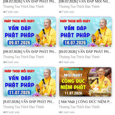
[08.07.2026] VẤN ĐÁP PHẬT PHÁP - Nghe Thầy giảng Pháp mỗi ngày CÔNG ĐỨC VÔ LƯỢNG│TT. Thích Đạo Thịnh
[08.07.2026] VẤN ĐÁP MỚI NHẤT - Pháp Hội Địa Tạng Chùa Khai Nguyên | TT. Thích Đạo Thịnh
Thượng Toạ Thích Đạo Thịnh
Thượng Toạ Thích Đạo Thịnh
7 lượt xem
7 lượt xem
[09.07.2026] VẤN ĐÁP PHẬT PHÁP - Nghe Thầy giảng Pháp mỗi ngày CÔNG ĐỨC VÔ LƯỢNG│TT. Thích Đạo Thịnh
[10.07.2026] VẤN ĐÁP PHẬT PHÁP - Nghe Thầy giảng Pháp mỗi ngày CÔNG ĐỨC VÔ LƯỢNG│TT. Thích Đạo Thịnh
Thượng Toạ Thích Đạo Thịnh
Thượng Toạ Thích Đạo Thịnh
8 lượt xem
9 lượt xem
[11.07.2026] VẤN ĐÁP PHẬT PHÁP - Nghe Thầy giảng Pháp mỗi ngày CÔNG ĐỨC VÔ LƯỢNG│TT. Thích Đạo Thịnh
[ Mới Nhất ] CÔNG ĐỨC NIỆM PHẬT - Khoá Chuyên Tu Chùa Khai Nguyên 11/07/2026 | TT. Thích Đạo Thịnh
Thượng Toạ Thích Đạo Thịnh
Thượng Toạ Thích Đạo Thịnh
10 lượt xem
6 lượt xem