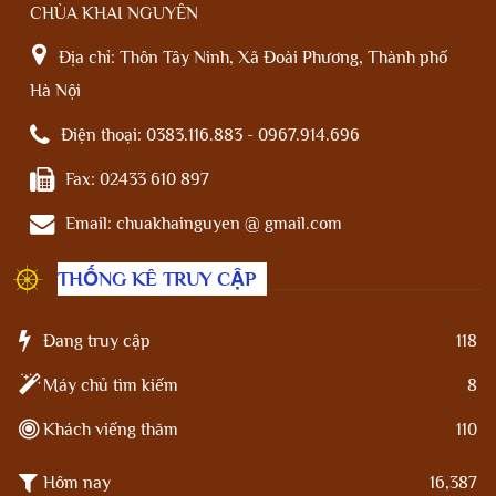
CHÙA KHAI NGUYÊN
Địa chỉ:
Thôn Tây Ninh, Xã Đoài Phương, Thành phố
Hà Nội
Điện thoại:
0383.116.883 - 0967.914.696
Fax:
02433 610 897
Email:
chuakhainguyen @ gmail.com
THỐNG KÊ TRUY CẬP
Đang truy cập
118
Máy chủ tìm kiếm
8
Khách viếng thăm
110
Hôm nay
16,387