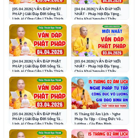
[05.04.2026] VẤN ĐÁP PHẬT
[04.04.2026] VẤN ĐÁP MỚI
PHÁP | Giải Đáp Đời Sống Tâm
NHẤT - Pháp Hội Địa Tạng
Linh Ai Cũng Gặp | Thầy Thích
Chùa Khai Nguyên | Thầy
Đạo Thịnh
Thích Đạo Thịnh
[04.04.2026] VẤN ĐÁP PHẬT
[03.04.2026] VẤN ĐÁP MỚI
PHÁP | Giải Đáp Đời Sống Tâm
NHẤT - Pháp Hội Địa Tạng
Linh Ai Cũng Gặp | Thầy Thích
Chùa Khai Nguyên | Thầy
Đạo Thịnh
Thích Đạo Thịnh
[03.04.2026] VẤN ĐÁP PHẬT
15 Tháng 02 Âm Lịch - Nghe
PHÁP | Giải Đáp Đời Sống Tâm
Pháp Tu Tập - Công Đức Vô
Linh Ai Cũng Gặp | Thầy Thích
Lượng - Gia Đạo Bình
Đạo Thịnh
An│Thầy Thích Đạo Thịnh