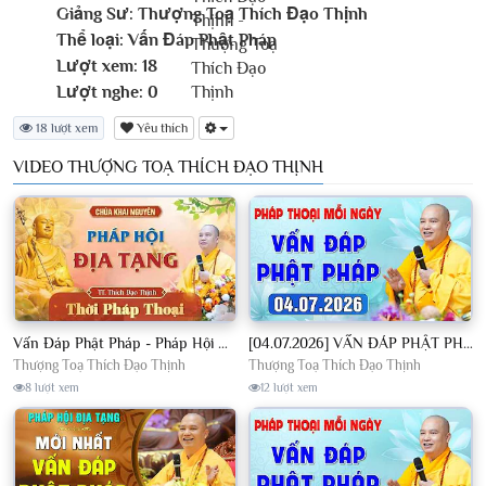
Giảng Sư:
Thượng Toạ Thích Đạo Thịnh
Thể loại:
Vấn Đáp Phật Pháp
Lượt xem:
18
Lượt nghe:
0
18 lượt xem
Yêu thích
VIDEO THƯỢNG TOẠ THÍCH ĐẠO THỊNH
Vấn Đáp Phật Pháp - Pháp Hội Địa Tạng Ngày 01/08/2026│TT. Thích Đạo Thịnh
[04.07.2026] VẤN ĐÁP PHẬT PHÁP - Nghe Thầy giảng Pháp mỗi ngày CÔNG ĐỨC VÔ LƯỢNG│TT. Thích Đạo Thịnh
Thượng Toạ Thích Đạo Thịnh
Thượng Toạ Thích Đạo Thịnh
8 lượt xem
12 lượt xem