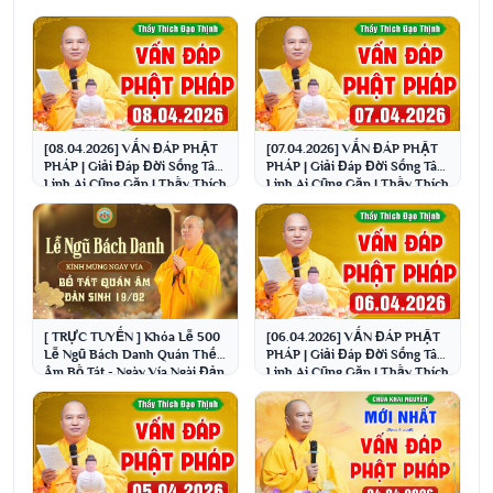
[08.04.2026] VẤN ĐÁP PHẬT
[07.04.2026] VẤN ĐÁP PHẬT
PHÁP | Giải Đáp Đời Sống Tâm
PHÁP | Giải Đáp Đời Sống Tâm
Linh Ai Cũng Gặp | Thầy Thích
Linh Ai Cũng Gặp | Thầy Thích
Đạo Thịnh
Đạo Thịnh
[ TRỰC TUYẾN ] Khóa Lễ 500
[06.04.2026] VẤN ĐÁP PHẬT
Lễ Ngũ Bách Danh Quán Thế
PHÁP | Giải Đáp Đời Sống Tâm
Âm Bồ Tát - Ngày Vía Ngài Đản
Linh Ai Cũng Gặp | Thầy Thích
Sinh 19/02 Â.L
Đạo Thịnh