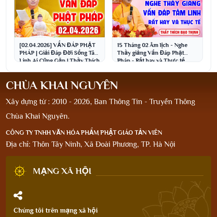
[02.04.2026] VẤN ĐÁP PHẬT
15 Tháng 02 Âm lịch - Nghe
PHÁP | Giải Đáp Đời Sống Tâm
Thầy giảng Vấn Đáp Phật
Linh Ai Cũng Gặp | Thầy Thích
Pháp - Rất hay và Thực tế
Đạo Thịnh
│Thầy Thích Đạo Thịnh
CHÙA KHAI NGUYÊN
Xây dựng từ : 2010 - 2026, Ban Thông Tin - Truyền Thông
Chùa Khai Nguyên.
CÔNG TY TNHH VĂN HÓA PHẨM PHẬT GIÁO TẢN VIÊN
Địa chỉ: Thôn Tây Ninh, Xã Đoài Phương, TP. Hà Nội
MẠNG XÃ HỘI
Chúng tôi trên mạng xã hội