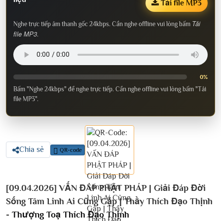
Tải file MP3
Tải
Nghe trực tiếp âm thanh gốc 24kbps. Cần nghe offline vui lòng bấm
file MP3
.
0%
Bấm "Nghe 24kbps" để nghe trực tiếp. Cần nghe offline vui lòng bấm "Tải
file MP3".
Chia sẻ
QR-code
[09.04.2026] VẤN ĐÁP PHẬT PHÁP | Giải Đáp Đời
Sống Tâm Linh Ai Cũng Gặp | Thầy Thích Đạo Thịnh
-
Thượng Toạ Thích Đạo Thịnh