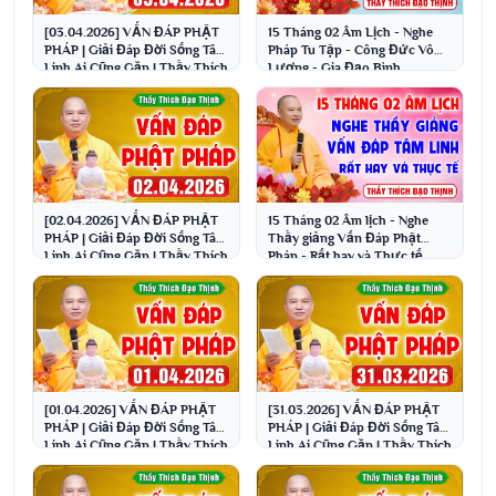
[03.04.2026] VẤN ĐÁP PHẬT
15 Tháng 02 Âm Lịch - Nghe
PHÁP | Giải Đáp Đời Sống Tâm
Pháp Tu Tập - Công Đức Vô
Linh Ai Cũng Gặp | Thầy Thích
Lượng - Gia Đạo Bình
Đạo Thịnh
An│Thầy Thích Đạo Thịnh
[02.04.2026] VẤN ĐÁP PHẬT
15 Tháng 02 Âm lịch - Nghe
PHÁP | Giải Đáp Đời Sống Tâm
Thầy giảng Vấn Đáp Phật
Linh Ai Cũng Gặp | Thầy Thích
Pháp - Rất hay và Thực tế
Đạo Thịnh
│Thầy Thích Đạo Thịnh
[01.04.2026] VẤN ĐÁP PHẬT
[31.03.2026] VẤN ĐÁP PHẬT
PHÁP | Giải Đáp Đời Sống Tâm
PHÁP | Giải Đáp Đời Sống Tâm
Linh Ai Cũng Gặp | Thầy Thích
Linh Ai Cũng Gặp | Thầy Thích
Đạo Thịnh
Đạo Thịnh