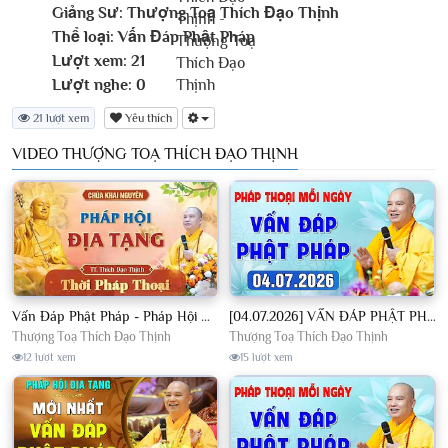
Giảng Sư:
Thượng Toạ Thích Đạo Thịnh
Thể loại:
Vấn Đáp Phật Pháp
Lượt xem:
21
Lượt nghe:
0
21 lượt xem
Yêu thích
VIDEO THƯỢNG TOẠ THÍCH ĐẠO THỊNH
Vấn Đáp Phật Pháp - Pháp Hội Địa Tạng Ngày 01/08/2026│TT. Thích Đạo Thịnh
[04.07.2026] VẤN ĐÁP PHẬT PHÁP - Nghe Thầy giảng Pháp mỗi ngày CÔNG ĐỨC VÔ LƯỢNG│TT. Thích Đạo Thịnh
Thượng Toạ Thích Đạo Thịnh
Thượng Toạ Thích Đạo Thịnh
12 lượt xem
15 lượt xem