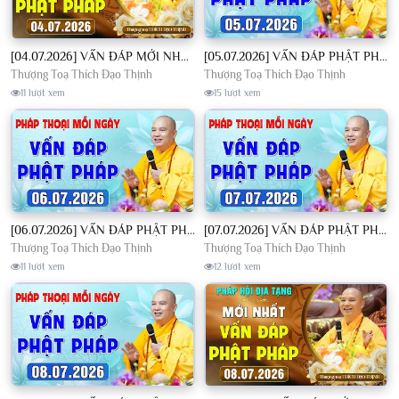
[04.07.2026] VẤN ĐÁP MỚI NHẤT - Pháp Hội Địa Tạng Chùa Khai Nguyên | TT. Thích Đạo Thịnh
[05.07.2026] VẤN ĐÁP PHẬT PHÁP - Nghe Thầy giảng Pháp mỗi ngày CÔNG ĐỨC VÔ LƯỢNG│TT. Thích Đạo Thịnh
Thượng Toạ Thích Đạo Thịnh
Thượng Toạ Thích Đạo Thịnh
11 lượt xem
15 lượt xem
[06.07.2026] VẤN ĐÁP PHẬT PHÁP - Nghe Thầy giảng Pháp mỗi ngày CÔNG ĐỨC VÔ LƯỢNG│TT. Thích Đạo Thịnh
[07.07.2026] VẤN ĐÁP PHẬT PHÁP - Nghe Thầy giảng Pháp mỗi ngày CÔNG ĐỨC VÔ LƯỢNG│TT. Thích Đạo Thịnh
Thượng Toạ Thích Đạo Thịnh
Thượng Toạ Thích Đạo Thịnh
11 lượt xem
12 lượt xem