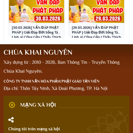
[30.03.2026] VẤN ĐÁP PHẬT
[29.03.2026] VẤN ĐÁP PHẬT
PHÁP | Giải Đáp Đời Sống Tâm
PHÁP | Giải Đáp Đời Sống Tâm
Linh Ai Cũng Gặp | Thầy Thích
Linh Ai Cũng Gặp | Thầy Thích
Đạo Thịnh
Đạo Thịnh
CHÙA KHAI NGUYÊN
Xây dựng từ : 2010 - 2026, Ban Thông Tin - Truyền Thông
Chùa Khai Nguyên.
CÔNG TY TNHH VĂN HÓA PHẨM PHẬT GIÁO TẢN VIÊN
Địa chỉ: Thôn Tây Ninh, Xã Đoài Phương, TP. Hà Nội
MẠNG XÃ HỘI
Chúng tôi trên mạng xã hội