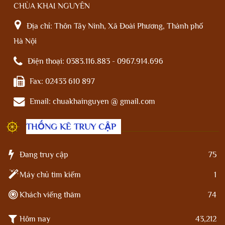
CHÙA KHAI NGUYÊN
Địa chỉ:
Thôn Tây Ninh, Xã Đoài Phương, Thành phố
Hà Nội
Điện thoại:
0383.116.883 - 0967.914.696
Fax:
02433 610 897
Email:
chuakhainguyen @ gmail.com
THỐNG KÊ TRUY CẬP
Đang truy cập
75
Máy chủ tìm kiếm
1
Khách viếng thăm
74
Hôm nay
43,212