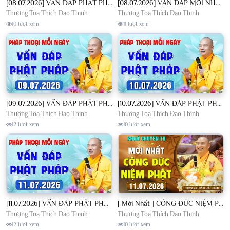
[08.07.2026] VẤN ĐÁP PHẬT PHÁP - Nghe Thầy giảng Pháp mỗi ngày CÔNG ĐỨC VÔ LƯỢNG│TT. Thích Đạo Thịnh
[08.07.2026] VẤN ĐÁP MỚI NHẤT - Pháp Hội Địa Tạng Chùa Khai Nguyên | TT. Thích Đạo Thịnh
Thượng Toạ Thích Đạo Thịnh
Thượng Toạ Thích Đạo Thịnh
10 lượt xem
11 lượt xem
[09.07.2026] VẤN ĐÁP PHẬT PHÁP - Nghe Thầy giảng Pháp mỗi ngày CÔNG ĐỨC VÔ LƯỢNG│TT. Thích Đạo Thịnh
[10.07.2026] VẤN ĐÁP PHẬT PHÁP - Nghe Thầy giảng Pháp mỗi ngày CÔNG ĐỨC VÔ LƯỢNG│TT. Thích Đạo Thịnh
Thượng Toạ Thích Đạo Thịnh
Thượng Toạ Thích Đạo Thịnh
12 lượt xem
10 lượt xem
[11.07.2026] VẤN ĐÁP PHẬT PHÁP - Nghe Thầy giảng Pháp mỗi ngày CÔNG ĐỨC VÔ LƯỢNG│TT. Thích Đạo Thịnh
[ Mới Nhất ] CÔNG ĐỨC NIỆM PHẬT - Khoá Chuyên Tu Chùa Khai Nguyên 11/07/2026 | TT. Thích Đạo Thịnh
Thượng Toạ Thích Đạo Thịnh
Thượng Toạ Thích Đạo Thịnh
12 lượt xem
10 lượt xem