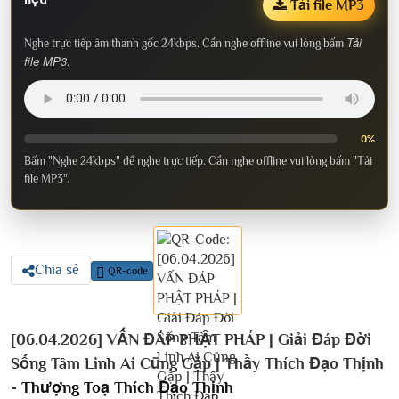
Tải file MP3
Tải
Nghe trực tiếp âm thanh gốc 24kbps. Cần nghe offline vui lòng bấm
file MP3
.
0%
Bấm "Nghe 24kbps" để nghe trực tiếp. Cần nghe offline vui lòng bấm "Tải
file MP3".
Chia sẻ
QR-code
[06.04.2026] VẤN ĐÁP PHẬT PHÁP | Giải Đáp Đời
Sống Tâm Linh Ai Cũng Gặp | Thầy Thích Đạo Thịnh
-
Thượng Toạ Thích Đạo Thịnh