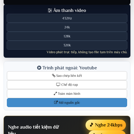
Âm thanh video
432Hz
24k
128k
320k
Video phát trực tiếp, không tạo file tạm trên máy chủ.
Trình phát ngoài: Youtube
Sao chép liên kết
Chế độ rạp
Toàn màn hình
Mở nguồn gốc
🎵 Nghe 24kbps
Nghe audio tiết kiệm dữ
liệu