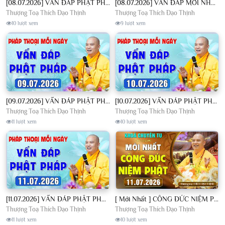
[08.07.2026] VẤN ĐÁP PHẬT PHÁP - Nghe Thầy giảng Pháp mỗi ngày CÔNG ĐỨC VÔ LƯỢNG│TT. Thích Đạo Thịnh
[08.07.2026] VẤN ĐÁP MỚI NHẤT - Pháp Hội Địa Tạng Chùa Khai Nguyên | TT. Thích Đạo Thịnh
Thượng Toạ Thích Đạo Thịnh
Thượng Toạ Thích Đạo Thịnh
10 lượt xem
9 lượt xem
[09.07.2026] VẤN ĐÁP PHẬT PHÁP - Nghe Thầy giảng Pháp mỗi ngày CÔNG ĐỨC VÔ LƯỢNG│TT. Thích Đạo Thịnh
[10.07.2026] VẤN ĐÁP PHẬT PHÁP - Nghe Thầy giảng Pháp mỗi ngày CÔNG ĐỨC VÔ LƯỢNG│TT. Thích Đạo Thịnh
Thượng Toạ Thích Đạo Thịnh
Thượng Toạ Thích Đạo Thịnh
11 lượt xem
10 lượt xem
[11.07.2026] VẤN ĐÁP PHẬT PHÁP - Nghe Thầy giảng Pháp mỗi ngày CÔNG ĐỨC VÔ LƯỢNG│TT. Thích Đạo Thịnh
[ Mới Nhất ] CÔNG ĐỨC NIỆM PHẬT - Khoá Chuyên Tu Chùa Khai Nguyên 11/07/2026 | TT. Thích Đạo Thịnh
Thượng Toạ Thích Đạo Thịnh
Thượng Toạ Thích Đạo Thịnh
11 lượt xem
10 lượt xem