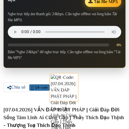
Tải file MP3
Tải
Nghe trực tiếp âm thanh gốc 24kbps. Cần nghe offline vui lòng bấm
file MP3
.
0%
Bấm "Nghe 24kbps" để nghe trực tiếp. Cần nghe offline vui lòng bấm "Tải
file MP3".
Chia sẻ
QR-code
[07.04.2026] VẤN ĐÁP PHẬT PHÁP | Giải Đáp Đời
Sống Tâm Linh Ai Cũng Gặp | Thầy Thích Đạo Thịnh
-
Thượng Toạ Thích Đạo Thịnh