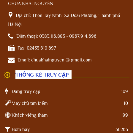
CHÙA KHAI NGUYÊN
Địa chỉ:
Thôn Tây Ninh, Xã Đoài Phương, Thành phố
Hà Nội
Điện thoại:
0383.116.883 - 0967.914.696
Fax:
02433 610 897
Email:
chuakhainguyen @ gmail.com
THỐNG KÊ TRUY CẬP
Đang truy cập
109
Máy chủ tìm kiếm
10
Khách viếng thăm
99
Hôm nay
31,263