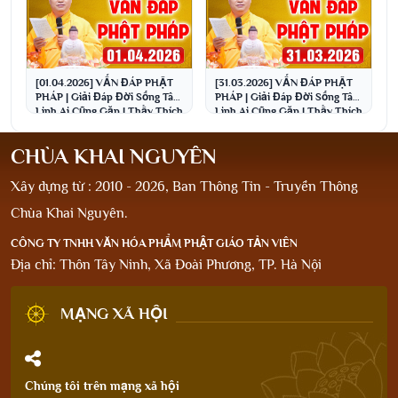
[01.04.2026] VẤN ĐÁP PHẬT
[31.03.2026] VẤN ĐÁP PHẬT
PHÁP | Giải Đáp Đời Sống Tâm
PHÁP | Giải Đáp Đời Sống Tâm
Linh Ai Cũng Gặp | Thầy Thích
Linh Ai Cũng Gặp | Thầy Thích
Đạo Thịnh
Đạo Thịnh
CHÙA KHAI NGUYÊN
Xây dựng từ : 2010 - 2026, Ban Thông Tin - Truyền Thông
Chùa Khai Nguyên.
CÔNG TY TNHH VĂN HÓA PHẨM PHẬT GIÁO TẢN VIÊN
Địa chỉ: Thôn Tây Ninh, Xã Đoài Phương, TP. Hà Nội
MẠNG XÃ HỘI
Chúng tôi trên mạng xã hội