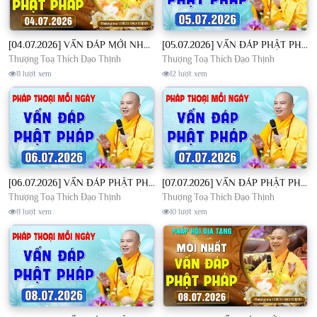
[04.07.2026] VẤN ĐÁP MỚI NHẤT - Pháp Hội Địa Tạng Chùa Khai Nguyên | TT. Thích Đạo Thịnh
[05.07.2026] VẤN ĐÁP PHẬT PHÁP - Nghe Thầy giảng Pháp mỗi ngày CÔNG ĐỨC VÔ LƯỢNG│TT. Thích Đạo Thịnh
Thượng Toạ Thích Đạo Thịnh
Thượng Toạ Thích Đạo Thịnh
11 lượt xem
12 lượt xem
[06.07.2026] VẤN ĐÁP PHẬT PHÁP - Nghe Thầy giảng Pháp mỗi ngày CÔNG ĐỨC VÔ LƯỢNG│TT. Thích Đạo Thịnh
[07.07.2026] VẤN ĐÁP PHẬT PHÁP - Nghe Thầy giảng Pháp mỗi ngày CÔNG ĐỨC VÔ LƯỢNG│TT. Thích Đạo Thịnh
Thượng Toạ Thích Đạo Thịnh
Thượng Toạ Thích Đạo Thịnh
11 lượt xem
10 lượt xem