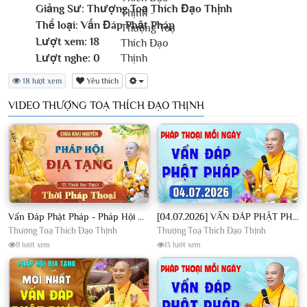
Giảng Sư:
Thượng Toạ Thích Đạo Thịnh
Thể loại:
Vấn Đáp Phật Pháp
Lượt xem:
18
Lượt nghe:
0
18 lượt xem
Yêu thích
VIDEO THƯỢNG TOẠ THÍCH ĐẠO THỊNH
Vấn Đáp Phật Pháp - Pháp Hội Địa Tạng Ngày 01/08/2026│TT. Thích Đạo Thịnh
[04.07.2026] VẤN ĐÁP PHẬT PHÁP - Nghe Thầy giảng Pháp mỗi ngày CÔNG ĐỨC VÔ LƯỢNG│TT. Thích Đạo Thịnh
Thượng Toạ Thích Đạo Thịnh
Thượng Toạ Thích Đạo Thịnh
11 lượt xem
13 lượt xem