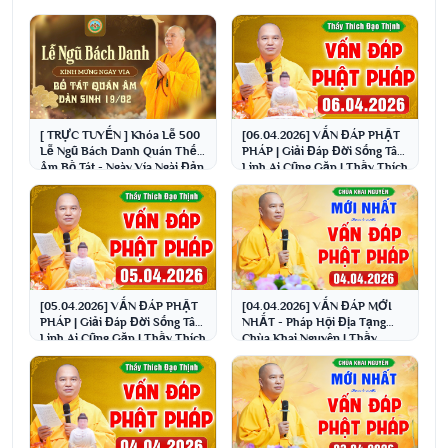
[ TRỰC TUYẾN ] Khóa Lễ 500
[06.04.2026] VẤN ĐÁP PHẬT
Lễ Ngũ Bách Danh Quán Thế
PHÁP | Giải Đáp Đời Sống Tâm
Âm Bồ Tát - Ngày Vía Ngài Đản
Linh Ai Cũng Gặp | Thầy Thích
Sinh 19/02 Â.L
Đạo Thịnh
[05.04.2026] VẤN ĐÁP PHẬT
[04.04.2026] VẤN ĐÁP MỚI
PHÁP | Giải Đáp Đời Sống Tâm
NHẤT - Pháp Hội Địa Tạng
Linh Ai Cũng Gặp | Thầy Thích
Chùa Khai Nguyên | Thầy
Đạo Thịnh
Thích Đạo Thịnh