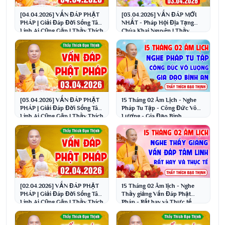
[04.04.2026] VẤN ĐÁP PHẬT
[03.04.2026] VẤN ĐÁP MỚI
PHÁP | Giải Đáp Đời Sống Tâm
NHẤT - Pháp Hội Địa Tạng
Linh Ai Cũng Gặp | Thầy Thích
Chùa Khai Nguyên | Thầy
Đạo Thịnh
Thích Đạo Thịnh
[03.04.2026] VẤN ĐÁP PHẬT
15 Tháng 02 Âm Lịch - Nghe
PHÁP | Giải Đáp Đời Sống Tâm
Pháp Tu Tập - Công Đức Vô
Linh Ai Cũng Gặp | Thầy Thích
Lượng - Gia Đạo Bình
Đạo Thịnh
An│Thầy Thích Đạo Thịnh
[02.04.2026] VẤN ĐÁP PHẬT
15 Tháng 02 Âm lịch - Nghe
PHÁP | Giải Đáp Đời Sống Tâm
Thầy giảng Vấn Đáp Phật
Linh Ai Cũng Gặp | Thầy Thích
Pháp - Rất hay và Thực tế
Đạo Thịnh
│Thầy Thích Đạo Thịnh