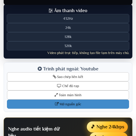
Âm thanh video
432Hz
24k
128k
320k
Video phát trực tiếp, không tạo file tạm trên máy chủ.
Trình phát ngoài: Youtube
Sao chép liên kết
Chế độ rạp
Toàn màn hình
Mở nguồn gốc
🎵 Nghe 24kbps
Nghe audio tiết kiệm dữ
liệu