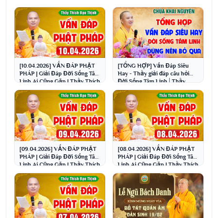
[10.04.2026] VẤN ĐÁP PHẬT
[TỔNG HỢP] Vấn Đáp Siêu
PHÁP | Giải Đáp Đời Sống Tâm
Hay - Thầy giải đáp câu hỏi
Linh Ai Cũng Gặp | Thầy Thích
Đời Sống Tâm Linh│Thầy
Đạo Thịnh
Thích Đạo Thịnh
[09.04.2026] VẤN ĐÁP PHẬT
[08.04.2026] VẤN ĐÁP PHẬT
PHÁP | Giải Đáp Đời Sống Tâm
PHÁP | Giải Đáp Đời Sống Tâm
Linh Ai Cũng Gặp | Thầy Thích
Linh Ai Cũng Gặp | Thầy Thích
Đạo Thịnh
Đạo Thịnh