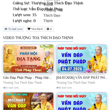
Giảng Sư:
Thượng Toạ Thích Đạo Thịnh
Thể loại:
Vấn Đáp Phật Pháp
Lượt xem:
35
Lượt nghe:
0
35 lượt xem
Yêu thích
VIDEO THƯỢNG TOẠ THÍCH ĐẠO THỊNH
Vấn Đáp Phật Pháp - Pháp Hội Địa Tạng Ngày 01/08/2026│TT. Thích Đạo Thịnh
[04.07.2026] VẤN ĐÁP PHẬT PHÁP - Nghe Thầy giảng Pháp mỗi ngày CÔNG ĐỨC VÔ LƯỢNG│TT. Thích Đạo Thịnh
Thượng Toạ Thích Đạo Thịnh
Thượng Toạ Thích Đạo Thịnh
12 lượt xem
16 lượt xem