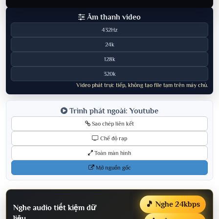
Âm thanh video
432Hz
24k
128k
320k
Video phát trực tiếp, không tạo file tạm trên máy chủ.
Trình phát ngoài: Youtube
Sao chép liên kết
Chế độ rạp
Toàn màn hình
Mở nguồn gốc
🎵 Nghe 24kbps
Nghe audio tiết kiệm dữ
liệu