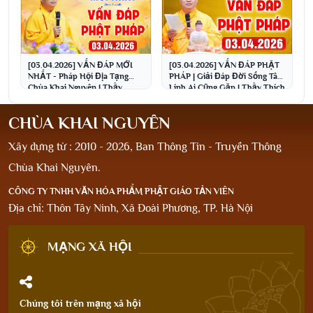
[03.04.2026] VẤN ĐÁP MỚI
[03.04.2026] VẤN ĐÁP PHẬT
NHẤT - Pháp Hội Địa Tạng
PHÁP | Giải Đáp Đời Sống Tâm
Chùa Khai Nguyên | Thầy
Linh Ai Cũng Gặp | Thầy Thích
Thích Đạo Thịnh
Đạo Thịnh
CHÙA KHAI NGUYÊN
Xây dựng từ : 2010 - 2026, Ban Thông Tin - Truyền Thông
Chùa Khai Nguyên.
CÔNG TY TNHH VĂN HÓA PHẨM PHẬT GIÁO TẢN VIÊN
Địa chỉ: Thôn Tây Ninh, Xã Đoài Phương, TP. Hà Nội
MẠNG XÃ HỘI
Chúng tôi trên mạng xã hội