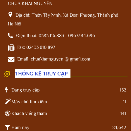
CHÙA KHAI NGUYÊN
Địa chỉ:
Thôn Tây Ninh, Xã Đoài Phương, Thành phố
Hà Nội
Điện thoại:
0383.116.883 - 0967.914.696
Fax:
02433 610 897
Email:
chuakhainguyen @ gmail.com
THỐNG KÊ TRUY CẬP
Đang truy cập
152
Máy chủ tìm kiếm
11
Khách viếng thăm
141
Hôm nay
24,642