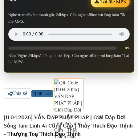
Tải file MP3
Tải
Nghe trực tiếp âm thanh gốc 24kbps. Cần nghe offline vui lòng bấm
file MP3
.
0%
Bấm "Nghe 24kbps" để nghe trực tiếp. Cần nghe offline vui lòng bấm "Tải
file MP3".
Chia sẻ
QR-code
[11.04.2026] VẤN ĐÁP PHẬT PHÁP | Giải Đáp Đời
Sống Tâm Linh Ai Cũng Gặp | Thầy Thích Đạo Thịnh
-
Thượng Toạ Thích Đạo Thịnh