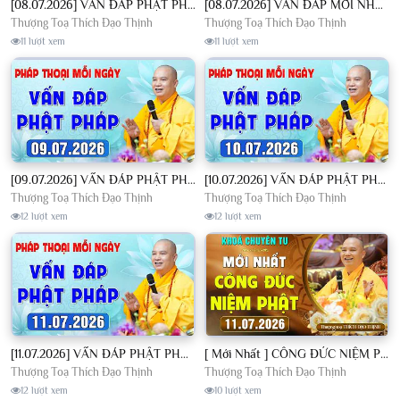
[08.07.2026] VẤN ĐÁP PHẬT PHÁP - Nghe Thầy giảng Pháp mỗi ngày CÔNG ĐỨC VÔ LƯỢNG│TT. Thích Đạo Thịnh
[08.07.2026] VẤN ĐÁP MỚI NHẤT - Pháp Hội Địa Tạng Chùa Khai Nguyên | TT. Thích Đạo Thịnh
Thượng Toạ Thích Đạo Thịnh
Thượng Toạ Thích Đạo Thịnh
11 lượt xem
11 lượt xem
[09.07.2026] VẤN ĐÁP PHẬT PHÁP - Nghe Thầy giảng Pháp mỗi ngày CÔNG ĐỨC VÔ LƯỢNG│TT. Thích Đạo Thịnh
[10.07.2026] VẤN ĐÁP PHẬT PHÁP - Nghe Thầy giảng Pháp mỗi ngày CÔNG ĐỨC VÔ LƯỢNG│TT. Thích Đạo Thịnh
Thượng Toạ Thích Đạo Thịnh
Thượng Toạ Thích Đạo Thịnh
12 lượt xem
12 lượt xem
[11.07.2026] VẤN ĐÁP PHẬT PHÁP - Nghe Thầy giảng Pháp mỗi ngày CÔNG ĐỨC VÔ LƯỢNG│TT. Thích Đạo Thịnh
[ Mới Nhất ] CÔNG ĐỨC NIỆM PHẬT - Khoá Chuyên Tu Chùa Khai Nguyên 11/07/2026 | TT. Thích Đạo Thịnh
Thượng Toạ Thích Đạo Thịnh
Thượng Toạ Thích Đạo Thịnh
12 lượt xem
10 lượt xem