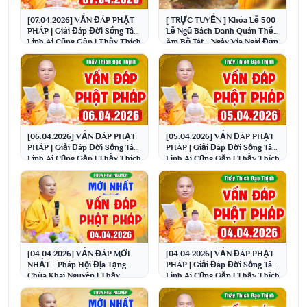
[07.04.2026] VẤN ĐÁP PHẬT
[ TRỰC TUYẾN ] Khóa Lễ 500
PHÁP | Giải Đáp Đời Sống Tâm
Lễ Ngũ Bách Danh Quán Thế
Linh Ai Cũng Gặp | Thầy Thích
Âm Bồ Tát - Ngày Vía Ngài Đản
Đạo Thịnh
Sinh 19/02 Â.L
[06.04.2026] VẤN ĐÁP PHẬT
[05.04.2026] VẤN ĐÁP PHẬT
PHÁP | Giải Đáp Đời Sống Tâm
PHÁP | Giải Đáp Đời Sống Tâm
Linh Ai Cũng Gặp | Thầy Thích
Linh Ai Cũng Gặp | Thầy Thích
Đạo Thịnh
Đạo Thịnh
[04.04.2026] VẤN ĐÁP MỚI
[04.04.2026] VẤN ĐÁP PHẬT
NHẤT - Pháp Hội Địa Tạng
PHÁP | Giải Đáp Đời Sống Tâm
Chùa Khai Nguyên | Thầy
Linh Ai Cũng Gặp | Thầy Thích
Thích Đạo Thịnh
Đạo Thịnh