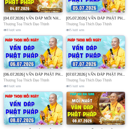
[04.07.2026] VẤN ĐÁP MỚI NHẤT - Pháp Hội Địa Tạng Chùa Khai Nguyên | TT. Thích Đạo Thịnh
[05.07.2026] VẤN ĐÁP PHẬT PHÁP - Nghe Thầy giảng Pháp mỗi ngày CÔNG ĐỨC VÔ LƯỢNG│TT. Thích Đạo Thịnh
Thượng Toạ Thích Đạo Thịnh
Thượng Toạ Thích Đạo Thịnh
11 lượt xem
15 lượt xem
[06.07.2026] VẤN ĐÁP PHẬT PHÁP - Nghe Thầy giảng Pháp mỗi ngày CÔNG ĐỨC VÔ LƯỢNG│TT. Thích Đạo Thịnh
[07.07.2026] VẤN ĐÁP PHẬT PHÁP - Nghe Thầy giảng Pháp mỗi ngày CÔNG ĐỨC VÔ LƯỢNG│TT. Thích Đạo Thịnh
Thượng Toạ Thích Đạo Thịnh
Thượng Toạ Thích Đạo Thịnh
11 lượt xem
13 lượt xem