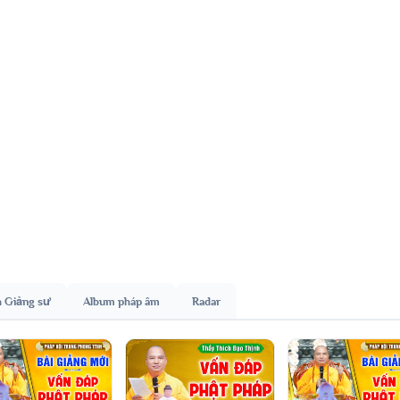
h Giảng sư
Album pháp âm
Radar