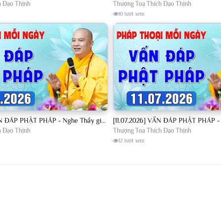
h Đạo Thịnh
Thượng Toạ Thích Đạo Thịnh
10 lượt xem
[10.07.2026] VẤN ĐÁP PHẬT PHÁP - Nghe Thầy giảng Pháp mỗi ngày CÔNG ĐỨC VÔ LƯỢNG│TT. Thích Đạo Thịnh
h Đạo Thịnh
Thượng Toạ Thích Đạo Thịnh
12 lượt xem