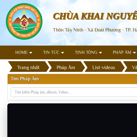
CHÙA KHAI NGUY
Thôn Tây Ninh - Xã Đoài Phương - TP. H
HOME
TIN TỨC
TỊNH TÔNG
PHÁP ÂM
Trang nhất
Pháp Âm
List-videos
Vấ
Tìm Pháp Âm