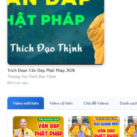
Trích Đoạn Vấn Đáp Phật Pháp 2026
Thượng Toạ Thích Đạo Thịnh
56 lượt nghe
Video mới hơn
Video cũ hơn
Chủ đề Videos
Danh sác