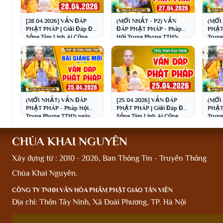
[28.04.2026] VẤN ĐÁP
(MỚI NHẤT - P2) VẤN
(MỚI
PHẬT PHÁP | Giải Đáp Đời
ĐÁP PHẬT PHÁP - Pháp
PHẬT
Sống Tâm Linh Ai Cũng
Hội Trung Phong TTHN
Trung
Gặp | Thầy Thích Đạo
ngày 27.04.2026 │Thầy
27.04
Thịnh
Thích Đạo Thịnh
Đạo 
(MỚI NHẤT) VẤN ĐÁP
[25.04.2026] VẤN ĐÁP
(MỚI
PHẬT PHÁP - Pháp Hội
PHẬT PHÁP | Giải Đáp Đời
PHẬT
Trung Phong TTHN ngày
Sống Tâm Linh Ai Cũng
Trung
25.04.2026 │Thầy Thích
Gặp | Thầy Thích Đạo
24.04
Đạo Thịnh
Thịnh
Đạo 
CHÙA KHAI NGUYÊN
Xây dựng từ : 2010 - 2026, Ban Thông Tin - Truyền Thông
Chùa Khai Nguyên.
CÔNG TY TNHH VĂN HÓA PHẨM PHẬT GIÁO TẢN VIÊN
Địa chỉ: Thôn Tây Ninh, Xã Đoài Phương, TP. Hà Nội