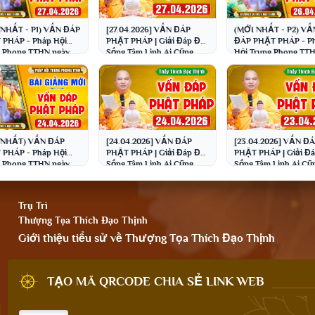
 NHẤT - P1) VẤN ĐÁP
[27.04.2026] VẤN ĐÁP
(MỚI NHẤT - P2) VẤ
 PHÁP - Pháp Hội
PHẬT PHÁP | Giải Đáp Đời
ĐÁP PHẬT PHÁP - P
 Phong TTHN ngày
Sống Tâm Linh Ai Cũng
Hội Trung Phong TT
.2026 │Thầy Thích
Gặp | Thầy Thích Đạo
ngày 26.04.2026 │T
Thịnh
Thịnh
Thích Đạo Thịnh
 NHẤT) VẤN ĐÁP
[24.04.2026] VẤN ĐÁP
[23.04.2026] VẤN Đ
 PHÁP - Pháp Hội
PHẬT PHÁP | Giải Đáp Đời
PHẬT PHÁP | Giải Đá
 Phong TTHN ngày
Sống Tâm Linh Ai Cũng
Sống Tâm Linh Ai Cũ
.2026 │Thầy Thích
Gặp | Thầy Thích Đạo
Gặp | Thầy Thích Đạ
Thịnh
Thịnh
Thịnh
Trụ Trì
Thượng Tọa Thích Đạo Thịnh
Giới thiệu tiểu sử về Thượng Tọa Thích Đạo Thịnh
TẠO MÃ QRCODE CHIA SẺ LINK WEB