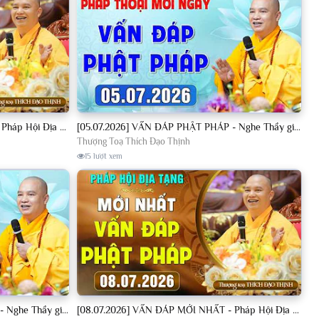
[04.07.2026] VẤN ĐÁP MỚI NHẤT - Pháp Hội Địa Tạng Chùa Khai Nguyên | TT. Thích Đạo Thịnh
[05.07.2026] VẤN ĐÁP PHẬT PHÁP - Nghe Thầy giảng Pháp mỗi ngày CÔNG ĐỨC VÔ LƯỢNG│TT. Thích Đạo Thịnh
Thượng Toạ Thích Đạo Thịnh
15 lượt xem
[08.07.2026] VẤN ĐÁP PHẬT PHÁP - Nghe Thầy giảng Pháp mỗi ngày CÔNG ĐỨC VÔ LƯỢNG│TT. Thích Đạo Thịnh
[08.07.2026] VẤN ĐÁP MỚI NHẤT - Pháp Hội Địa Tạng Chùa Khai Nguyên | TT. Thích Đạo Thịnh