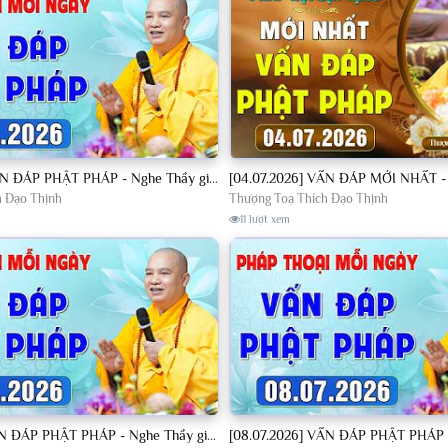
[04.07.2026] VẤN ĐÁP PHẬT PHÁP - Nghe Thầy giảng Pháp mỗi ngày CÔNG ĐỨC VÔ LƯỢNG│TT. Thích Đạo Thịnh
h Đạo Thịnh
Thượng Toạ Thích Đạo Thịnh
11 lượt xem
[07.07.2026] VẤN ĐÁP PHẬT PHÁP - Nghe Thầy giảng Pháp mỗi ngày CÔNG ĐỨC VÔ LƯỢNG│TT. Thích Đạo Thịnh