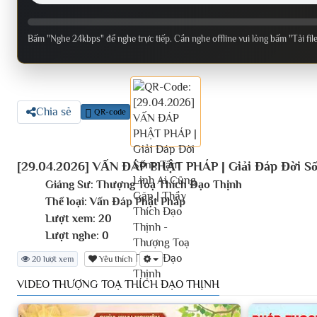
Bấm "Nghe 24kbps" để nghe trực tiếp. Cần nghe offline vui lòng bấm "Tải fil
Chia sẻ
QR-code
[29.04.2026] VẤN ĐÁP PHẬT PHÁP | Giải Đáp Đời Số
Giảng Sư:
Thượng Toạ Thích Đạo Thịnh
Thể loại:
Vấn Đáp Phật Pháp
Lượt xem:
20
Lượt nghe:
0
20 lượt xem
Yêu thích
VIDEO THƯỢNG TOẠ THÍCH ĐẠO THỊNH