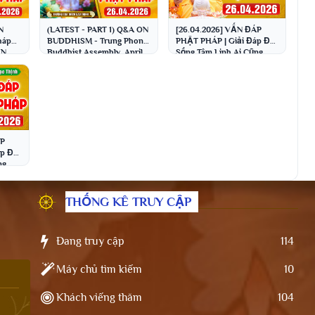
N
(LATEST - PART 1) Q&A ON
[26.04.2026] VẤN ĐÁP
háp
BUDDHISM - Trung Phong
PHẬT PHÁP | Giải Đáp Đời
HN
Buddhist Assembly, April
Sống Tâm Linh Ai Cũng
hầy
26, 2026 │ Venerable Thi...
Gặp | Thầy Thích Đạo
Thịnh
ÁP
p Đời
ng
o
THỐNG KÊ TRUY CẬP
Đang truy cập
114
Máy chủ tìm kiếm
10
Khách viếng thăm
104