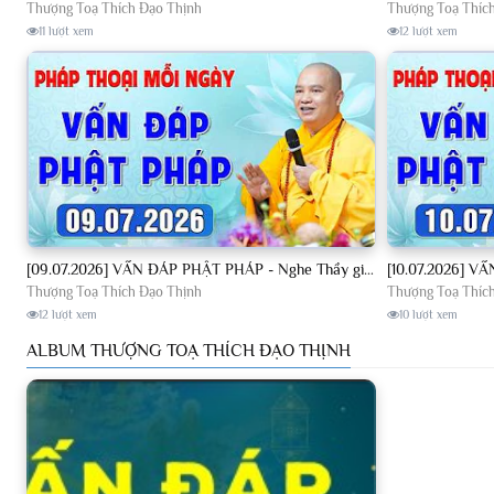
Thượng Toạ Thích Đạo Thịnh
Thượng Toạ Thíc
11 lượt xem
12 lượt xem
[09.07.2026] VẤN ĐÁP PHẬT PHÁP - Nghe Thầy giảng Pháp mỗi ngày CÔNG ĐỨC VÔ LƯỢNG│TT. Thích Đạo Thịnh
Thượng Toạ Thích Đạo Thịnh
Thượng Toạ Thíc
12 lượt xem
10 lượt xem
ALBUM THƯỢNG TOẠ THÍCH ĐẠO THỊNH