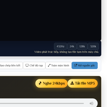
432Hz
24k
128k
320k
Video phát trực tiếp, không tạo file tạm trên máy chủ.
Sao chép liên kết
Chế độ rạp
Toàn màn hình
Mở nguồn gốc
🎵 Nghe 24kbps
Tải file MP3