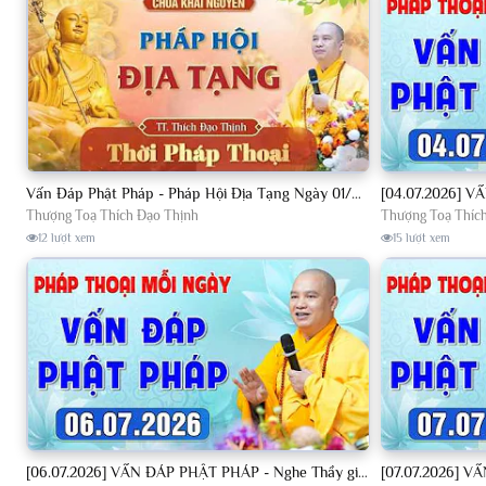
Vấn Đáp Phật Pháp - Pháp Hội Địa Tạng Ngày 01/08/2026│TT. Thích Đạo Thịnh
Thượng Toạ Thích Đạo Thịnh
Thượng Toạ Thíc
12 lượt xem
15 lượt xem
[06.07.2026] VẤN ĐÁP PHẬT PHÁP - Nghe Thầy giảng Pháp mỗi ngày CÔNG ĐỨC VÔ LƯỢNG│TT. Thích Đạo Thịnh