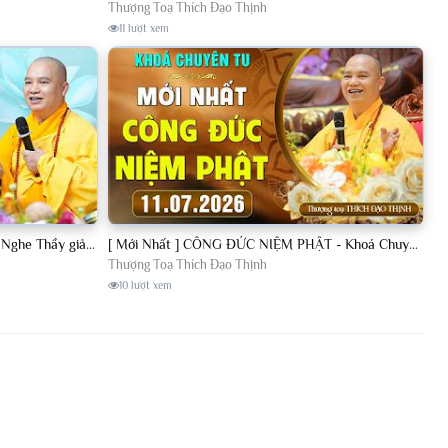
Thượng Toạ Thích Đạo Thịnh
11 lượt xem
[11.07.2026] VẤN ĐÁP PHẬT PHÁP - Nghe Thầy giảng Pháp mỗi ngày CÔNG ĐỨC VÔ LƯỢNG│TT. Thích Đạo Thịnh
[ Mới Nhất ] CÔNG ĐỨC NIỆM PHẬT - Khoá Chuyên Tu Chùa Khai Nguyên 11/07/2026 | TT. Thích Đạo Thịnh
Thượng Toạ Thích Đạo Thịnh
10 lượt xem