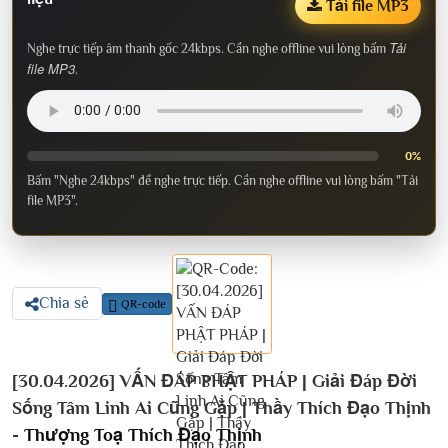
Tải file MP3
Tải
Nghe trực tiếp âm thanh gốc 24kbps. Cần nghe offline vui lòng bấm
file MP3
.
0%
Bấm "Nghe 24kbps" để nghe trực tiếp. Cần nghe offline vui lòng bấm "Tải
file MP3".
Chia sẻ
QR-code
[30.04.2026] VẤN ĐÁP PHẬT PHÁP | Giải Đáp Đời
Sống Tâm Linh Ai Cũng Gặp | Thầy Thích Đạo Thịnh
-
Thượng Toạ Thích Đạo Thịnh