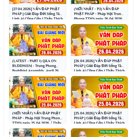
[27.04.2026] VẤN ĐÁP PHẬT
(MỚI NHẤT - P2) VẤN ĐÁP
PHÁP | Giải Đáp Đời Sống Tâm
PHẬT PHÁP - Pháp Hội Trung
Linh Ai Cũng Gặp | Thầy Thích
Phong TTHN ngày 26.04.2026
Đạo Thịnh
│Thầy Thích Đạo Thịnh
(LATEST - PART 1) Q&A ON
[26.04.2026] VẤN ĐÁP PHẬT
BUDDHISM - Trung Phong
PHÁP | Giải Đáp Đời Sống Tâm
Buddhist Assembly, April 26,
Linh Ai Cũng Gặp | Thầy Thích
2026 │ Venerable Thi...
Đạo Thịnh
(MỚI NHẤT) VẤN ĐÁP PHẬT
[25.04.2026] VẤN ĐÁP PHẬT
PHÁP - Pháp Hội Trung Phong
PHÁP | Giải Đáp Đời Sống Tâm
TTHN ngày 25.04.2026 │Thầy
Linh Ai Cũng Gặp | Thầy Thích
Thích Đạo Thịnh
Đạo Thịnh