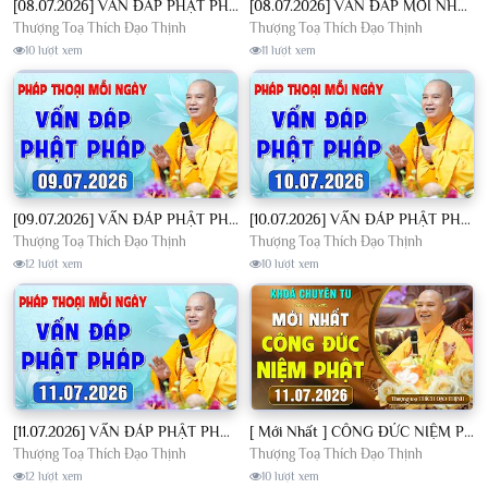
[08.07.2026] VẤN ĐÁP PHẬT PHÁP - Nghe Thầy giảng Pháp mỗi ngày CÔNG ĐỨC VÔ LƯỢNG│TT. Thích Đạo Thịnh
[08.07.2026] VẤN ĐÁP MỚI NHẤT - Pháp Hội Địa Tạng Chùa Khai Nguyên | TT. Thích Đạo Thịnh
Thượng Toạ Thích Đạo Thịnh
Thượng Toạ Thích Đạo Thịnh
10 lượt xem
11 lượt xem
[09.07.2026] VẤN ĐÁP PHẬT PHÁP - Nghe Thầy giảng Pháp mỗi ngày CÔNG ĐỨC VÔ LƯỢNG│TT. Thích Đạo Thịnh
[10.07.2026] VẤN ĐÁP PHẬT PHÁP - Nghe Thầy giảng Pháp mỗi ngày CÔNG ĐỨC VÔ LƯỢNG│TT. Thích Đạo Thịnh
Thượng Toạ Thích Đạo Thịnh
Thượng Toạ Thích Đạo Thịnh
12 lượt xem
10 lượt xem
[11.07.2026] VẤN ĐÁP PHẬT PHÁP - Nghe Thầy giảng Pháp mỗi ngày CÔNG ĐỨC VÔ LƯỢNG│TT. Thích Đạo Thịnh
[ Mới Nhất ] CÔNG ĐỨC NIỆM PHẬT - Khoá Chuyên Tu Chùa Khai Nguyên 11/07/2026 | TT. Thích Đạo Thịnh
Thượng Toạ Thích Đạo Thịnh
Thượng Toạ Thích Đạo Thịnh
12 lượt xem
10 lượt xem