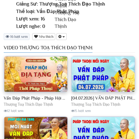
Giảng Sư:
Thượng Toạ Thích Đạo Thịnh
Thể loại:
Vấn Đáp Phật Pháp
Lượt xem:
16
Lượt nghe:
0
16 lượt xem
Yêu thích
VIDEO THƯỢNG TOẠ THÍCH ĐẠO THỊNH
Vấn Đáp Phật Pháp - Pháp Hội Địa Tạng Ngày 01/08/2026│TT. Thích Đạo Thịnh
[04.07.2026] VẤN ĐÁP PHẬT PHÁP - Nghe Thầy giảng Pháp mỗi ngày CÔNG ĐỨC VÔ LƯỢNG│TT. Thích Đạo Thịnh
Thượng Toạ Thích Đạo Thịnh
Thượng Toạ Thích Đạo Thịnh
12 lượt xem
15 lượt xem