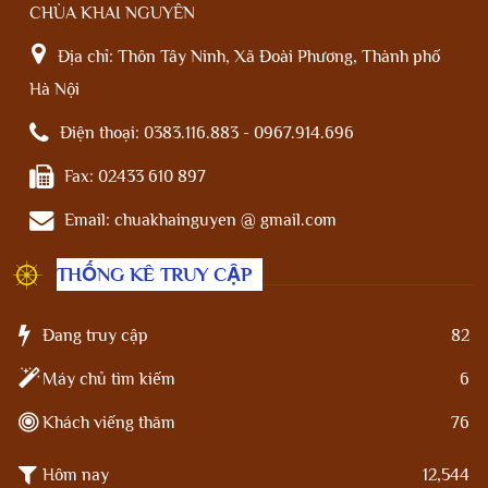
CHÙA KHAI NGUYÊN
Địa chỉ:
Thôn Tây Ninh, Xã Đoài Phương, Thành phố
Hà Nội
Điện thoại:
0383.116.883 - 0967.914.696
Fax:
02433 610 897
Email:
chuakhainguyen @ gmail.com
THỐNG KÊ TRUY CẬP
Đang truy cập
82
Máy chủ tìm kiếm
6
Khách viếng thăm
76
Hôm nay
12,544