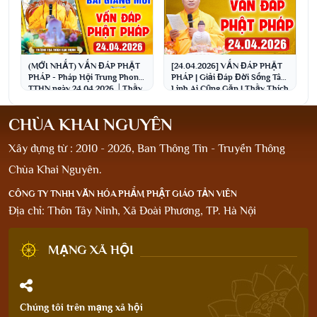
(MỚI NHẤT) VẤN ĐÁP PHẬT
[24.04.2026] VẤN ĐÁP PHẬT
PHÁP - Pháp Hội Trung Phong
PHÁP | Giải Đáp Đời Sống Tâm
TTHN ngày 24.04.2026 │Thầy
Linh Ai Cũng Gặp | Thầy Thích
Thích Đạo Thịnh
Đạo Thịnh
CHÙA KHAI NGUYÊN
Xây dựng từ : 2010 - 2026, Ban Thông Tin - Truyền Thông
Chùa Khai Nguyên.
CÔNG TY TNHH VĂN HÓA PHẨM PHẬT GIÁO TẢN VIÊN
Địa chỉ: Thôn Tây Ninh, Xã Đoài Phương, TP. Hà Nội
MẠNG XÃ HỘI
Chúng tôi trên mạng xã hội