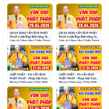
[29.04.2026] VẤN ĐÁP PHẬT
[28.04.2026] VẤN ĐÁP PHẬT
PHÁP | Giải Đáp Đời Sống Tâm
PHÁP | Giải Đáp Đời Sống Tâm
Linh Ai Cũng Gặp | Thầy Thích
Linh Ai Cũng Gặp | Thầy Thích
Đạo Thịnh
Đạo Thịnh
(MỚI NHẤT - P2) VẤN ĐÁP
(MỚI NHẤT - P1) VẤN ĐÁP
PHẬT PHÁP - Pháp Hội Trung
PHẬT PHÁP - Pháp Hội Trung
Phong TTHN ngày 27.04.2026
Phong TTHN ngày 27.04.2026
│Thầy Thích Đạo Thịnh
│Thầy Thích Đạo Thịnh