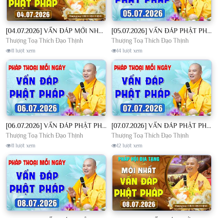
[04.07.2026] VẤN ĐÁP MỚI NHẤT - Pháp Hội Địa Tạng Chùa Khai Nguyên | TT. Thích Đạo Thịnh
[05.07.2026] VẤN ĐÁP PHẬT PHÁP - Nghe Thầy giảng Pháp mỗi ngày CÔNG ĐỨC VÔ LƯỢNG│TT. Thích Đạo Thịnh
Thượng Toạ Thích Đạo Thịnh
Thượng Toạ Thích Đạo Thịnh
11 lượt xem
14 lượt xem
[06.07.2026] VẤN ĐÁP PHẬT PHÁP - Nghe Thầy giảng Pháp mỗi ngày CÔNG ĐỨC VÔ LƯỢNG│TT. Thích Đạo Thịnh
[07.07.2026] VẤN ĐÁP PHẬT PHÁP - Nghe Thầy giảng Pháp mỗi ngày CÔNG ĐỨC VÔ LƯỢNG│TT. Thích Đạo Thịnh
Thượng Toạ Thích Đạo Thịnh
Thượng Toạ Thích Đạo Thịnh
11 lượt xem
12 lượt xem