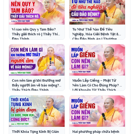
Vì sao nên Quy y Tam Bảo?
Tu Như Thế Nào Để Tiêu
Thầy giải thích rõ | Thầy Thích
Nghiệp, Hóa Giải Bệnh Tật &
Đạo Thịnh
Cầu Đảo Bình An | Thượng
Tọa Thích Đạo Thịnh
Con nên làm gì khi thường mơ
Muốn Lấp Giếng – Phật Tử
thấy người âm về báo mộng? |
Nên Làm Gì Cho Đúng Pháp? |
Thầy Thích Đạo Thịnh
Lời Khuyên Từ Thầy Thích
Đạo Thịnh
Thời Khóa Tụng Kinh Bị Gián
Hai phương pháp chữa bệnh