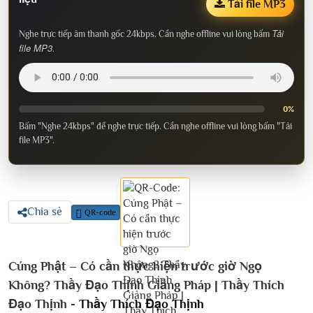
Tải file MP3
Tải
Nghe trực tiếp âm thanh gốc 24kbps. Cần nghe offline vui lòng bấm
file MP3
.
0%
Bấm "Nghe 24kbps" để nghe trực tiếp. Cần nghe offline vui lòng bấm "Tải
file MP3".
Chia sẻ
QR-code
Cúng Phật – Có cần thực hiện trước giờ Ngọ
Không? Thầy Đạo Thịnh Giảng Pháp | Thầy Thích
Đạo Thịnh -
Thầy Thích Đạo Thịnh