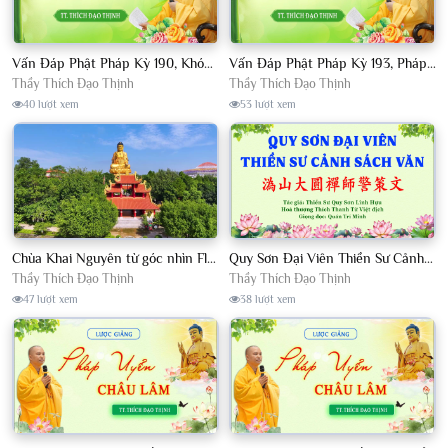
Vấn Đáp Phật Pháp Kỳ 190, Khóa Tu Sinh Viên Con Kể Bụt Nghe Tháng 05, 2023 TT. Thích Đạo Thịnh - CKN
Vấn Đáp Phật Pháp Kỳ 193, Pháp Hội TPTTHN Tháng 04/2023 TT. Thích Đạo Thịnh - CKN
Thầy Thích Đạo Thịnh
Thầy Thích Đạo Thịnh
40 lượt xem
53 lượt xem
Chùa Khai Nguyên từ góc nhìn Flycam
Quy Sơn Đại Viên Thiền Sư Cảnh Sách Văn - HT Thích Thanh Từ Việt dịch
Thầy Thích Đạo Thịnh
Thầy Thích Đạo Thịnh
47 lượt xem
38 lượt xem