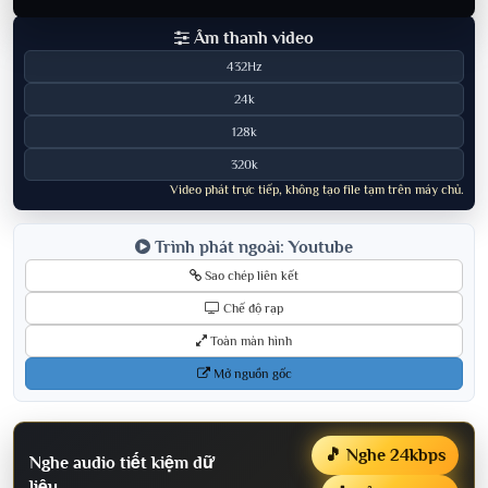
Âm thanh video
432Hz
24k
128k
320k
Video phát trực tiếp, không tạo file tạm trên máy chủ.
Trình phát ngoài: Youtube
Sao chép liên kết
Chế độ rạp
Toàn màn hình
Mở nguồn gốc
🎵 Nghe 24kbps
Nghe audio tiết kiệm dữ
liệu