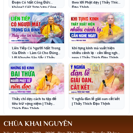
Đoạn Có Mất Công Đức
theo lời Phật dạy | Thầy Thích
Không? Giữ Trọn Vẹn Công
Đạo Thịnh
Đức | Thầy Thích Đạo Thịnh
Liên Tiếp Có Người Mất Trong
Khi tụng kinh mà xuất hiện
Gia Đình – Làm Gì Cho Đúng?
nhiều cảnh lạ - cần lắng nghe
Lời Khuyên Sâu Sắc | Thầy
ngay | Thầy Thích Đạo Thịnh
Thích Đạo Thịnh
Thầy chỉ dạy cách tu tập để
Ý nghĩa đàn lễ giải oan cắt kết
tiêu trừ vọng niệm | Thầy
| Thầy Thích Đạo Thịnh
Thích Đạo Thịnh
CHÙA KHAI NGUYÊN