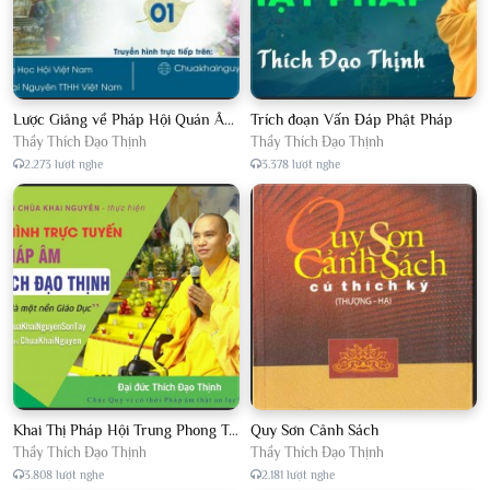
Lược Giảng về Pháp Hội Quán Âm TTHN lần 2
Trích đoạn Vấn Đáp Phật Pháp
Thầy Thích Đạo Thịnh
Thầy Thích Đạo Thịnh
2.273 lượt nghe
3.378 lượt nghe
Khai Thị Pháp Hội Trung Phong Tam Thời Hệ Niệm
Quy Sơn Cảnh Sách
Thầy Thích Đạo Thịnh
Thầy Thích Đạo Thịnh
3.808 lượt nghe
2.181 lượt nghe