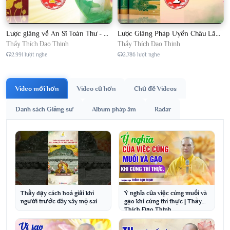
Lược giảng về An Sĩ Toàn Thư - Chủ giảng Đại Đức Thích Đạo Thịnh
Lược Giảng Pháp Uyển Châu Lâm, Chủ giảng Đại Đức Thích Đạo Thịnh
Thầy Thích Đạo Thịnh
Thầy Thích Đạo Thịnh
2.991 lượt nghe
2.786 lượt nghe
Video mới hơn
Video cũ hơn
Chủ đề Videos
Danh sách Giảng sư
Album pháp âm
Radar
Thầy dạy cách hoá giải khi
Ý nghĩa của việc cúng muối và
người trước đây xây mộ sai
gạo khi cúng thí thực | Thầy
Thích Đạo Thịnh