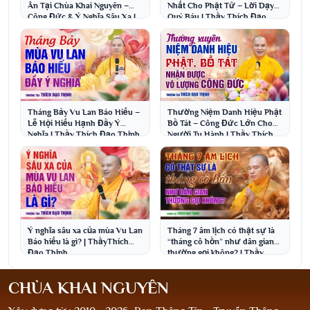
Ân Tại Chùa Khai Nguyên –
Nhất Cho Phật Tử – Lời Dạy
Công Đức & Ý Nghĩa Sâu Xa |
Quý Báu | Thầy Thích Đạo
Thầy Thích Đạo Thịnh
Thịnh
Tháng Bảy Vu Lan Báo Hiếu –
Thường Niệm Danh Hiệu Phật
Lễ Hội Hiếu Hạnh Đầy Ý
Bồ Tát – Công Đức Lớn Cho
Nghĩa | Thầy Thích Đạo Thịnh
Người Tu Hành | Thầy Thích
Đạo Thịnh
Ý nghĩa sâu xa của mùa Vu Lan
Tháng 7 âm lịch có thật sự là
Báo hiếu là gì? | ThầyThích
“tháng cô hồn” như dân gian
Đạo Thịnh
thường gọi không? | Thầy
Thích Đạo Thịnh
CHÙA KHAI NGUYÊN