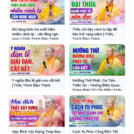
Khi tụng kinh mà xuất hiện
Thầy chỉ dạy cách tu tập để
nhiều cảnh lạ - cần lắng nghe
tiêu trừ vọng niệm | Thầy
ngay | Thầy Thích Đạo Thịnh
Thích Đạo Thịnh
Ý nghĩa đàn lễ giải oan cắt kết
Hướng Thờ Phật, Gia Tiên,
| Thầy Thích Đạo Thịnh
Thần Tài – Những Điều Quan
Trọng Phật Tử Cần Biết | Thầy
Thích Đạo Thịnh
Mục Đích Xây Dựng Tháp Báo
Cách Tu Phúc Công Đức Tốt