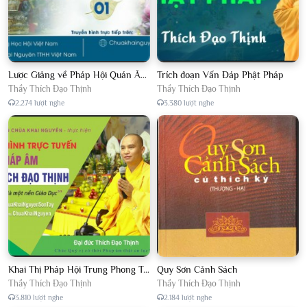
Lược Giảng về Pháp Hội Quán Âm TTHN lần 2
Trích đoạn Vấn Đáp Phật Pháp
Thầy Thích Đạo Thịnh
Thầy Thích Đạo Thịnh
2.274 lượt nghe
3.380 lượt nghe
Khai Thị Pháp Hội Trung Phong Tam Thời Hệ Niệm
Quy Sơn Cảnh Sách
Thầy Thích Đạo Thịnh
Thầy Thích Đạo Thịnh
3.810 lượt nghe
2.184 lượt nghe