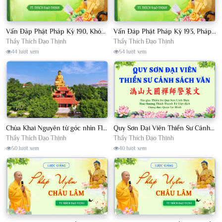
Vấn Đáp Phật Pháp Kỳ 190, Khóa Tu Sinh Viên Con Kể Bụt Nghe Tháng 05, 2023 TT. Thích Đạo Thịnh - CKN
Vấn Đáp Phật Pháp Kỳ 193, Pháp Hội TPTTHN Tháng 04/2023 TT. Thích Đạo Thịnh - CKN
Thầy Thích Đạo Thịnh
Thầy Thích Đạo Thịnh
44 lượt xem
54 lượt xem
Chùa Khai Nguyên từ góc nhìn Flycam
Quy Sơn Đại Viên Thiền Sư Cảnh Sách Văn - HT Thích Thanh Từ Việt dịch
Thầy Thích Đạo Thịnh
Thầy Thích Đạo Thịnh
50 lượt xem
40 lượt xem