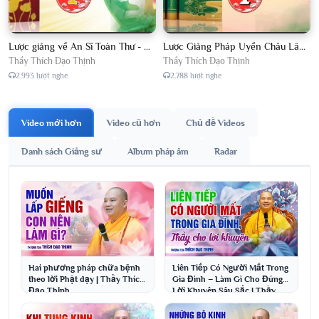
Lược giảng về An Sĩ Toàn Thư - Chủ giảng Đại Đức Thích Đạo Thịnh
Lược Giảng Pháp Uyển Châu Lâm, Chủ giảng Đại Đức Thích Đạo Thịnh
Thầy Thích Đạo Thịnh
Thầy Thích Đạo Thịnh
2.993 lượt nghe
2.788 lượt nghe
Video mới hơn
Video cũ hơn
Chủ đề Videos
Danh sách Giảng sư
Album pháp âm
Radar
Hai phương pháp chữa bệnh
Liên Tiếp Có Người Mất Trong
theo lời Phật dạy | Thầy Thích
Gia Đình – Làm Gì Cho Đúng?
Đạo Thịnh
Lời Khuyên Sâu Sắc | Thầy
Thích Đạo Thịnh