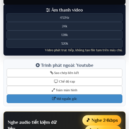
Âm thanh video
432Hz
24k
128k
320k
Video phát trực tiếp, không tạo file tạm trên máy chủ.
Trình phát ngoài: Youtube
Sao chép liên kết
Chế độ rạp
Toàn màn hình
Mở nguồn gốc
🎵 Nghe 24kbps
Nghe audio tiết kiệm dữ
liệu