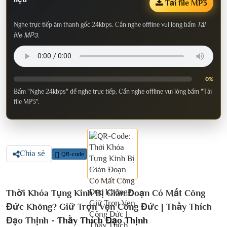
Tải file MP3
Tải
Nghe trực tiếp âm thanh gốc 24kbps. Cần nghe offline vui lòng bấm
file MP3
.
0%
Bấm "Nghe 24kbps" để nghe trực tiếp. Cần nghe offline vui lòng bấm "Tải
file MP3".
Chia sẻ
QR-code
Thời Khóa Tụng Kinh Bị Gián Đoạn Có Mất Công
Đức Không? Giữ Trọn Vẹn Công Đức | Thầy Thích
Đạo Thịnh -
Thầy Thích Đạo Thịnh