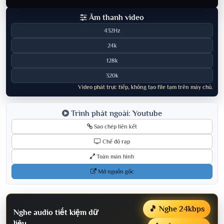
Âm thanh video
432Hz
24k
128k
320k
Video phát trực tiếp, không tạo file tạm trên máy chủ.
Trình phát ngoài: Youtube
Sao chép liên kết
Chế độ rạp
Toàn màn hình
Mở nguồn gốc
🎵 Nghe 24kbps
Nghe audio tiết kiệm dữ
liệu