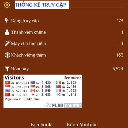
THỐNG KÊ TRUY CẬP
Đang truy cập
173
Thành viên online
1
Máy chủ tìm kiếm
9
Khách viếng thăm
163
Hôm nay
5,524
Facebook
Kênh Youtube