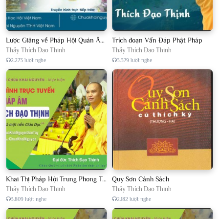
Lược Giảng về Pháp Hội Quán Âm TTHN lần 2
Trích đoạn Vấn Đáp Phật Pháp
Thầy Thích Đạo Thịnh
Thầy Thích Đạo Thịnh
2.273 lượt nghe
3.379 lượt nghe
Khai Thị Pháp Hội Trung Phong Tam Thời Hệ Niệm
Quy Sơn Cảnh Sách
Thầy Thích Đạo Thịnh
Thầy Thích Đạo Thịnh
3.809 lượt nghe
2.182 lượt nghe