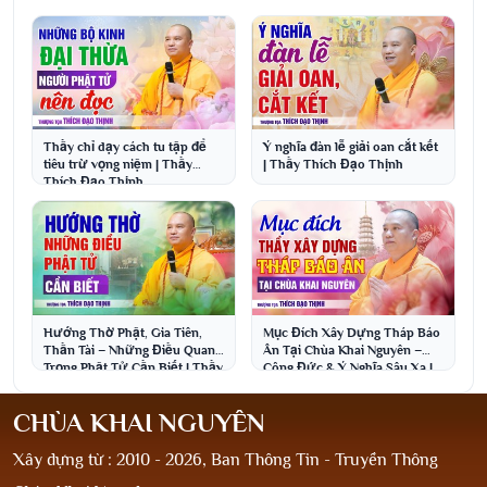
Thích Đạo Thịnh
Thầy chỉ dạy cách tu tập để
Ý nghĩa đàn lễ giải oan cắt kết
tiêu trừ vọng niệm | Thầy
| Thầy Thích Đạo Thịnh
Thích Đạo Thịnh
Hướng Thờ Phật, Gia Tiên,
Mục Đích Xây Dựng Tháp Báo
Thần Tài – Những Điều Quan
Ân Tại Chùa Khai Nguyên –
Trọng Phật Tử Cần Biết | Thầy
Công Đức & Ý Nghĩa Sâu Xa |
Thích Đạo Thịnh
Thầy Thích Đạo Thịnh
CHÙA KHAI NGUYÊN
Xây dựng từ : 2010 - 2026, Ban Thông Tin - Truyền Thông