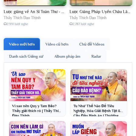
Lược giảng về An Sĩ Toàn Thư - Chủ giảng Đại Đức Thích Đạo Thịnh
Lược Giảng Pháp Uyển Châu Lâm, Chủ giảng Đại Đức Thích Đạo Thịnh
Thầy Thích Đạo Thịnh
Thầy Thích Đạo Thịnh
2.991 lượt nghe
2.787 lượt nghe
Video mới hơn
Video cũ hơn
Chủ đề Videos
Danh sách Giảng sư
Album pháp âm
Radar
Vì sao nên Quy y Tam Bảo?
Tu Như Thế Nào Để Tiêu
Thầy giải thích rõ | Thầy Thích
Nghiệp, Hóa Giải Bệnh Tật &
Đạo Thịnh
Cầu Đảo Bình An | Thượng
Tọa Thích Đạo Thịnh