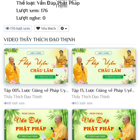
Thể loại:
Vấn Đáp Phật Pháp
Lượt xem:
176
Lượt nghe:
0
176 lượt xem
Yêu thích
VIDEO THẦY THÍCH ĐẠO THỊNH
Tập 005, Lược Giảng về Pháp Uyển Châu Lâm, Chủ giảng TT Thích Đạo Thịnh
Tập 13, Lược Giảng về Pháp Uyển Châu Lâm, Chủ giảng TT Thích Đạo Thịnh
Thầy Thích Đạo Thịnh
Thầy Thích Đạo Thịnh
68 lượt xem
65 lượt xem