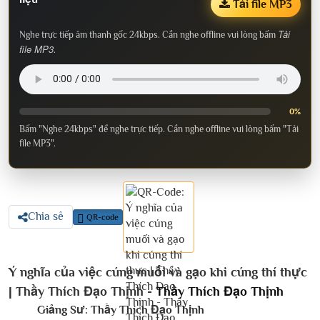
Tải file MP3
Tải
Nghe trực tiếp âm thanh gốc 24kbps. Cần nghe offline vui lòng bấm
file MP3
.
0%
Bấm "Nghe 24kbps" để nghe trực tiếp. Cần nghe offline vui lòng bấm "Tải
file MP3".
Chia sẻ
QR-code
Ý nghĩa của việc cúng muối và gạo khi cúng thí thực
| Thầy Thích Đạo Thịnh -
Thầy Thích Đạo Thịnh
Giảng Sư:
Thầy Thích Đạo Thịnh