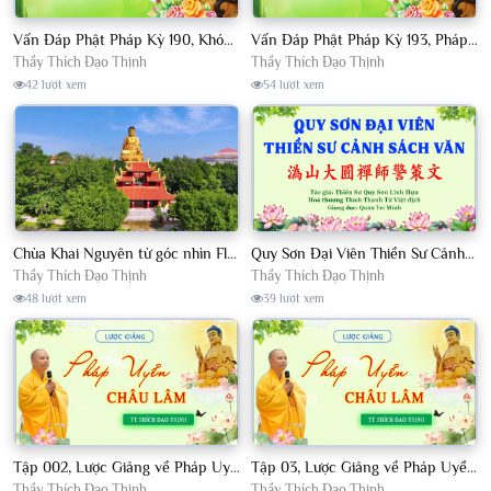
Vấn Đáp Phật Pháp Kỳ 190, Khóa Tu Sinh Viên Con Kể Bụt Nghe Tháng 05, 2023 TT. Thích Đạo Thịnh - CKN
Vấn Đáp Phật Pháp Kỳ 193, Pháp Hội TPTTHN Tháng 04/2023 TT. Thích Đạo Thịnh - CKN
Thầy Thích Đạo Thịnh
Thầy Thích Đạo Thịnh
42 lượt xem
54 lượt xem
Chùa Khai Nguyên từ góc nhìn Flycam
Quy Sơn Đại Viên Thiền Sư Cảnh Sách Văn - HT Thích Thanh Từ Việt dịch
Thầy Thích Đạo Thịnh
Thầy Thích Đạo Thịnh
48 lượt xem
39 lượt xem
Tập 002, Lược Giảng về Pháp Uyển Châu Lâm, Chủ giảng TT. Thích Đạo Thịnh
Tập 03, Lược Giảng về Pháp Uyển Châu Lâm, Chủ giảng TT Thích Đạo Thịnh
Thầy Thích Đạo Thịnh
Thầy Thích Đạo Thịnh