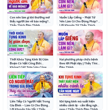
Con nên làm gì khi thường mơ
Muốn Lấp Giếng – Phật Tử
thấy người âm về báo mộng? |
Nên Làm Gì Cho Đúng Pháp? |
Thầy Thích Đạo Thịnh
Lời Khuyên Từ Thầy Thích
Đạo Thịnh
Thời Khóa Tụng Kinh Bị Gián
Hai phương pháp chữa bệnh
Đoạn Có Mất Công Đức
theo lời Phật dạy | Thầy Thích
Không? Giữ Trọn Vẹn Công
Đạo Thịnh
Đức | Thầy Thích Đạo Thịnh
Liên Tiếp Có Người Mất Trong
Khi tụng kinh mà xuất hiện
Gia Đình – Làm Gì Cho Đúng?
nhiều cảnh lạ - cần lắng nghe
Lời Khuyên Sâu Sắc | Thầy
ngay | Thầy Thích Đạo Thịnh