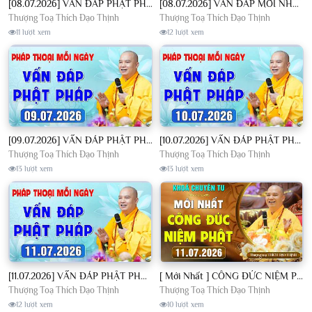
[08.07.2026] VẤN ĐÁP PHẬT PHÁP - Nghe Thầy giảng Pháp mỗi ngày CÔNG ĐỨC VÔ LƯỢNG│TT. Thích Đạo Thịnh
[08.07.2026] VẤN ĐÁP MỚI NHẤT - Pháp Hội Địa Tạng Chùa Khai Nguyên | TT. Thích Đạo Thịnh
Thượng Toạ Thích Đạo Thịnh
Thượng Toạ Thích Đạo Thịnh
11 lượt xem
12 lượt xem
[09.07.2026] VẤN ĐÁP PHẬT PHÁP - Nghe Thầy giảng Pháp mỗi ngày CÔNG ĐỨC VÔ LƯỢNG│TT. Thích Đạo Thịnh
[10.07.2026] VẤN ĐÁP PHẬT PHÁP - Nghe Thầy giảng Pháp mỗi ngày CÔNG ĐỨC VÔ LƯỢNG│TT. Thích Đạo Thịnh
Thượng Toạ Thích Đạo Thịnh
Thượng Toạ Thích Đạo Thịnh
13 lượt xem
13 lượt xem
[11.07.2026] VẤN ĐÁP PHẬT PHÁP - Nghe Thầy giảng Pháp mỗi ngày CÔNG ĐỨC VÔ LƯỢNG│TT. Thích Đạo Thịnh
[ Mới Nhất ] CÔNG ĐỨC NIỆM PHẬT - Khoá Chuyên Tu Chùa Khai Nguyên 11/07/2026 | TT. Thích Đạo Thịnh
Thượng Toạ Thích Đạo Thịnh
Thượng Toạ Thích Đạo Thịnh
12 lượt xem
10 lượt xem