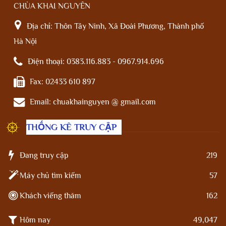
CHÙA KHAI NGUYÊN
Địa chỉ:
Thôn Tây Ninh, Xã Đoài Phương, Thành phố
Hà Nội
Điện thoại:
0383.116.883 - 0967.914.696
Fax:
02433 610 897
Email:
chuakhainguyen @ gmail.com
THỐNG KÊ TRUY CẬP
Đang truy cập
219
Máy chủ tìm kiếm
57
Khách viếng thăm
162
Hôm nay
49,047