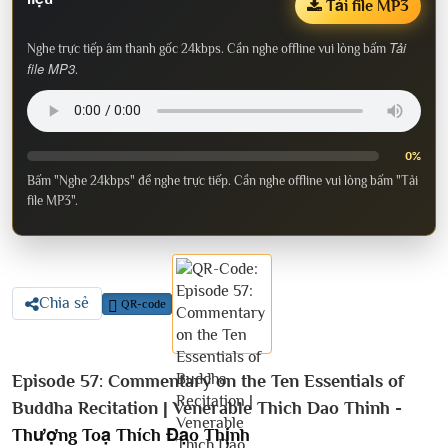
Tải file MP3
Tải
Nghe trực tiếp âm thanh gốc 24kbps. Cần nghe offline vui lòng bấm
file MP3
.
0%
Bấm "Nghe 24kbps" để nghe trực tiếp. Cần nghe offline vui lòng bấm "Tải
file MP3".
Chia sẻ
QR-code
Episode 57: Commentary on the Ten Essentials of
Buddha Recitation | Venerable Thich Dao Thinh -
Thượng Toạ Thích Đạo Thịnh