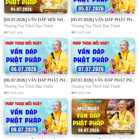
[04.07.2026] VẤN ĐÁP MỚI NHẤT - Pháp Hội Địa Tạng Chùa Khai Nguyên | TT. Thích Đạo Thịnh
[05.07.2026] VẤN ĐÁP PHẬT PHÁP - Nghe Thầy giảng Pháp mỗi ngày CÔNG ĐỨC VÔ LƯỢNG│TT. Thích Đạo Thịnh
Thượng Toạ Thích Đạo Thịnh
Thượng Toạ Thích Đạo Thịnh
11 lượt xem
15 lượt xem
[06.07.2026] VẤN ĐÁP PHẬT PHÁP - Nghe Thầy giảng Pháp mỗi ngày CÔNG ĐỨC VÔ LƯỢNG│TT. Thích Đạo Thịnh
[07.07.2026] VẤN ĐÁP PHẬT PHÁP - Nghe Thầy giảng Pháp mỗi ngày CÔNG ĐỨC VÔ LƯỢNG│TT. Thích Đạo Thịnh
Thượng Toạ Thích Đạo Thịnh
Thượng Toạ Thích Đạo Thịnh
12 lượt xem
14 lượt xem