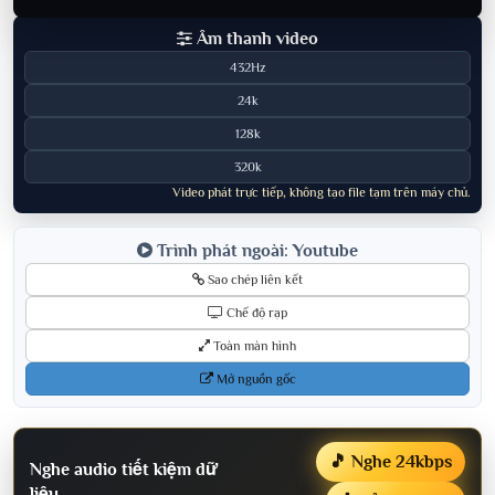
Âm thanh video
432Hz
24k
128k
320k
Video phát trực tiếp, không tạo file tạm trên máy chủ.
Trình phát ngoài: Youtube
Sao chép liên kết
Chế độ rạp
Toàn màn hình
Mở nguồn gốc
🎵 Nghe 24kbps
Nghe audio tiết kiệm dữ
liệu