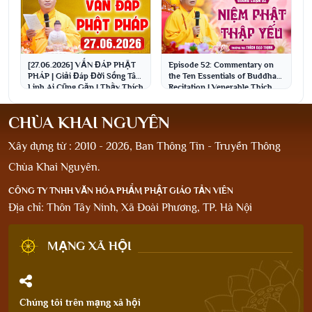
[27.06.2026] VẤN ĐÁP PHẬT
Episode 52: Commentary on
PHÁP | Giải Đáp Đời Sống Tâm
the Ten Essentials of Buddha
Linh Ai Cũng Gặp | Thầy Thích
Recitation | Venerable Thich
Đạo Thịnh
Dao Thinh
CHÙA KHAI NGUYÊN
Xây dựng từ : 2010 - 2026, Ban Thông Tin - Truyền Thông
Chùa Khai Nguyên.
CÔNG TY TNHH VĂN HÓA PHẨM PHẬT GIÁO TẢN VIÊN
Địa chỉ: Thôn Tây Ninh, Xã Đoài Phương, TP. Hà Nội
MẠNG XÃ HỘI
Chúng tôi trên mạng xã hội