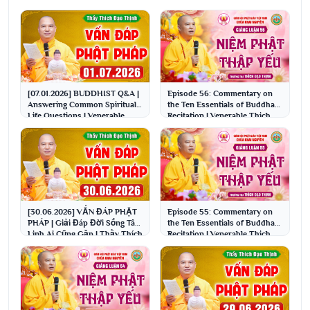
[07.01.2026] BUDDHIST Q&A |
Episode 56: Commentary on
Answering Common Spiritual
the Ten Essentials of Buddha
Life Questions | Venerable
Recitation | Venerable Thich
Thich Dao Thinh
Dao Thinh
[30.06.2026] VẤN ĐÁP PHẬT
Episode 55: Commentary on
PHÁP | Giải Đáp Đời Sống Tâm
the Ten Essentials of Buddha
Linh Ai Cũng Gặp | Thầy Thích
Recitation | Venerable Thich
Đạo Thịnh
Dao Thinh