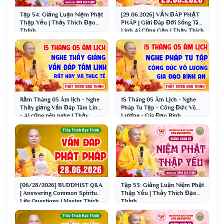
Tập 54: Giảng Luận Niệm Phật
[29.06.2026] VẤN ĐÁP PHẬT
Thập Yếu | Thầy Thích Đạo
PHÁP | Giải Đáp Đời Sống Tâm
Thịnh
Linh Ai Cũng Gặp | Thầy Thích
Đạo Thịnh
Rằm Tháng 05 Âm lịch - Nghe
15 Tháng 05 Âm Lịch - Nghe
Thầy giảng Vấn Đáp Tâm Linh
Pháp Tu Tập - Công Đức Vô
- Ai cũng nên nghe | Thầy
Lượng - Gia Đạo Bình
Thích Đạo Thịnh
An│Thầy Thích Đạo Thịnh
[06/28/2026] BUDDHIST Q&A
Tập 53: Giảng Luận Niệm Phật
| Answering Common Spiritual
Thập Yếu | Thầy Thích Đạo
Life Questions | Master Thich
Thịnh
Dao Thinh