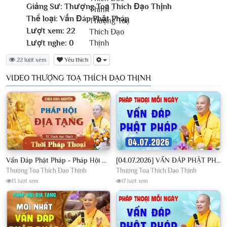
Giảng Sư:
Thượng Toạ Thích Đạo Thịnh
Thể loại:
Vấn Đáp Phật Pháp
Lượt xem:
22
Lượt nghe:
0
22 lượt xem
Yêu thích
VIDEO THƯỢNG TOẠ THÍCH ĐẠO THỊNH
Vấn Đáp Phật Pháp - Pháp Hội Địa Tạng Ngày 01/08/2026│TT. Thích Đạo Thịnh
[04.07.2026] VẤN ĐÁP PHẬT PHÁP - Nghe Thầy giảng Pháp mỗi ngày CÔNG ĐỨC VÔ LƯỢNG│TT. Thích Đạo Thịnh
Thượng Toạ Thích Đạo Thịnh
Thượng Toạ Thích Đạo Thịnh
13 lượt xem
17 lượt xem