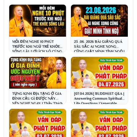
MỖI ĐÊM NGHE 10 PHÚT
23 .06. 2026 BÀI GIẢNG QUÁ
TRƯỚC KHI NGỦ TRẺ KHỎE
SÂU SẮC AI NGHE XONG
SỐNG LÂU LỢI ÍCH VÔ CÙNG
CŨNG GIẬT MÌNH TỈNH NGỘ |
| Thầy Thích Đạo Thịnh
Thầy Thích Đạo Thịnh
[07.04.2026] BUDDHIST Q&A |
TỤNG KINH ĐỊA TẠNG Ở GIA
Answering Common Spiritual
ĐÌNH CẦU GÌ ĐƯỢC NẤY
Life Questions | Venerable
NÊN NGHE NGAY | Thầy Thích
Thích Đạo Thịnh
Đạo Thịnh