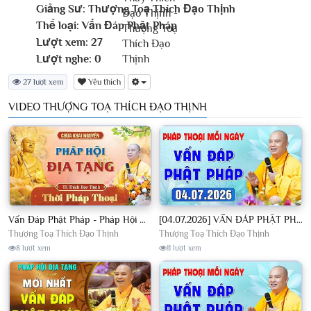
Giảng Sư:
Thượng Toạ Thích Đạo Thịnh
Thể loại:
Vấn Đáp Phật Pháp
Lượt xem:
27
Lượt nghe:
0
27 lượt xem
Yêu thích
VIDEO THƯỢNG TOẠ THÍCH ĐẠO THỊNH
Vấn Đáp Phật Pháp - Pháp Hội Địa Tạng Ngày 01/08/2026│TT. Thích Đạo Thịnh
[04.07.2026] VẤN ĐÁP PHẬT PHÁP - Nghe Thầy giảng Pháp mỗi ngày CÔNG ĐỨC VÔ LƯỢNG│TT. Thích Đạo Thịnh
Thượng Toạ Thích Đạo Thịnh
Thượng Toạ Thích Đạo Thịnh
8 lượt xem
11 lượt xem