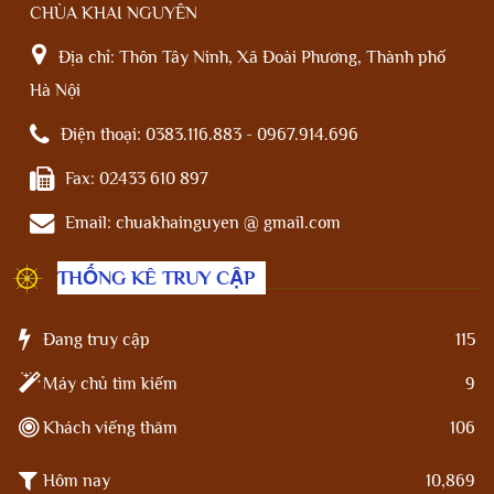
CHÙA KHAI NGUYÊN
Địa chỉ:
Thôn Tây Ninh, Xã Đoài Phương, Thành phố
Hà Nội
Điện thoại:
0383.116.883 - 0967.914.696
Fax:
02433 610 897
Email:
chuakhainguyen @ gmail.com
THỐNG KÊ TRUY CẬP
Đang truy cập
115
Máy chủ tìm kiếm
9
Khách viếng thăm
106
Hôm nay
10,869