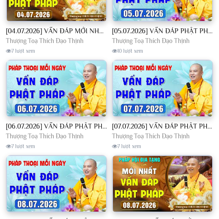
[04.07.2026] VẤN ĐÁP MỚI NHẤT - Pháp Hội Địa Tạng Chùa Khai Nguyên | TT. Thích Đạo Thịnh
[05.07.2026] VẤN ĐÁP PHẬT PHÁP - Nghe Thầy giảng Pháp mỗi ngày CÔNG ĐỨC VÔ LƯỢNG│TT. Thích Đạo Thịnh
Thượng Toạ Thích Đạo Thịnh
Thượng Toạ Thích Đạo Thịnh
7 lượt xem
10 lượt xem
[06.07.2026] VẤN ĐÁP PHẬT PHÁP - Nghe Thầy giảng Pháp mỗi ngày CÔNG ĐỨC VÔ LƯỢNG│TT. Thích Đạo Thịnh
[07.07.2026] VẤN ĐÁP PHẬT PHÁP - Nghe Thầy giảng Pháp mỗi ngày CÔNG ĐỨC VÔ LƯỢNG│TT. Thích Đạo Thịnh
Thượng Toạ Thích Đạo Thịnh
Thượng Toạ Thích Đạo Thịnh
7 lượt xem
7 lượt xem