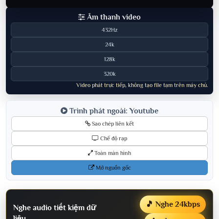
Âm thanh video
432Hz
24k
128k
320k
Video phát trực tiếp, không tạo file tạm trên máy chủ.
Trình phát ngoài: Youtube
Sao chép liên kết
Chế độ rạp
Toàn màn hình
Mở nguồn gốc
🎵 Nghe 24kbps
Nghe audio tiết kiệm dữ
liệu