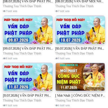
[08.07.2026] VẤN ĐÁP PHẬT PHÁP - Nghe Thầy giảng Pháp mỗi ngày CÔNG ĐỨC VÔ LƯỢNG│TT. Thích Đạo Thịnh
[08.07.2026] VẤN ĐÁP MỚI NHẤT - Pháp Hội Địa Tạng Chùa Khai Nguyên | TT. Thích Đạo Thịnh
Thượng Toạ Thích Đạo Thịnh
Thượng Toạ Thích Đạo Thịnh
7 lượt xem
7 lượt xem
[09.07.2026] VẤN ĐÁP PHẬT PHÁP - Nghe Thầy giảng Pháp mỗi ngày CÔNG ĐỨC VÔ LƯỢNG│TT. Thích Đạo Thịnh
[10.07.2026] VẤN ĐÁP PHẬT PHÁP - Nghe Thầy giảng Pháp mỗi ngày CÔNG ĐỨC VÔ LƯỢNG│TT. Thích Đạo Thịnh
Thượng Toạ Thích Đạo Thịnh
Thượng Toạ Thích Đạo Thịnh
8 lượt xem
9 lượt xem
[11.07.2026] VẤN ĐÁP PHẬT PHÁP - Nghe Thầy giảng Pháp mỗi ngày CÔNG ĐỨC VÔ LƯỢNG│TT. Thích Đạo Thịnh
[ Mới Nhất ] CÔNG ĐỨC NIỆM PHẬT - Khoá Chuyên Tu Chùa Khai Nguyên 11/07/2026 | TT. Thích Đạo Thịnh
Thượng Toạ Thích Đạo Thịnh
Thượng Toạ Thích Đạo Thịnh
9 lượt xem
6 lượt xem