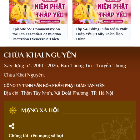
Episode 55: Commentary on
Tập 54: Giảng Luận Niệm Phật
the Ten Essentials of Buddha
Thập Yếu | Thầy Thích Đạo
Recitation | Venerable Thich
Thịnh
Dao Thinh
CHÙA KHAI NGUYÊN
Xây dựng từ : 2010 - 2026, Ban Thông Tin - Truyền Thông
Chùa Khai Nguyên.
CÔNG TY TNHH VĂN HÓA PHẨM PHẬT GIÁO TẢN VIÊN
Địa chỉ: Thôn Tây Ninh, Xã Đoài Phương, TP. Hà Nội
MẠNG XÃ HỘI
Chúng tôi trên mạng xã hội