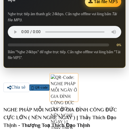
Tải file MP3
Tải
Nghe trực tiếp âm thanh gốc 24kbps. Cần nghe offline vui lòng bấm
file MP3
.
0%
Bấm "Nghe 24kbps" để nghe trực tiếp. Cần nghe offline vui lòng bấm "Tải
file MP3".
Chia sẻ
QR-code
NGHE PHÁP MỖI NGÀY Ở GIA ĐÌNH CÔNG ĐỨC
CỰC LỚN ( NÊN NGHE NGAY ) | Thầy Thích Đạo
Thịnh -
Thượng Toạ Thích Đạo Thịnh