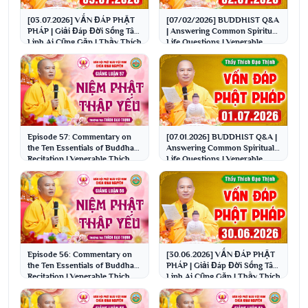
[03.07.2026] VẤN ĐÁP PHẬT
[07/02/2026] BUDDHIST Q&A
PHÁP | Giải Đáp Đời Sống Tâm
| Answering Common Spiritual
Linh Ai Cũng Gặp | Thầy Thích
Life Questions | Venerable
Đạo Thịnh
Thich Dao Thinh
Episode 57: Commentary on
[07.01.2026] BUDDHIST Q&A |
the Ten Essentials of Buddha
Answering Common Spiritual
Recitation | Venerable Thich
Life Questions | Venerable
Dao Thinh
Thich Dao Thinh
Episode 56: Commentary on
[30.06.2026] VẤN ĐÁP PHẬT
the Ten Essentials of Buddha
PHÁP | Giải Đáp Đời Sống Tâm
Recitation | Venerable Thich
Linh Ai Cũng Gặp | Thầy Thích
Dao Thinh
Đạo Thịnh