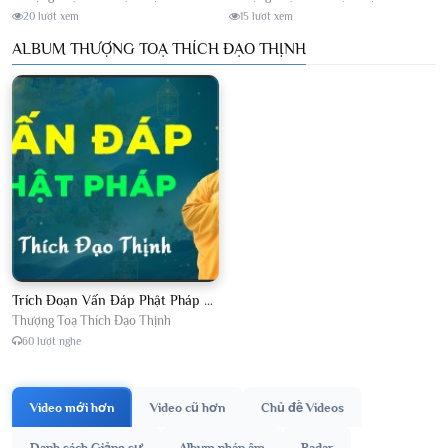
20 lượt xem
15 lượt xem
ALBUM THƯỢNG TOẠ THÍCH ĐẠO THỊNH
Trích Đoạn Vấn Đáp Phật Pháp 2026
Thượng Toạ Thích Đạo Thịnh
60 lượt nghe
Video mới hơn
Video cũ hơn
Chủ đề Videos
Danh sách Giảng sư
Album pháp âm
Radar