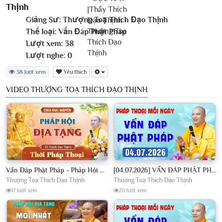
Thịnh
Giảng Sư:
Thượng Toạ Thích Đạo Thịnh
Thể loại:
Vấn Đáp Phật Pháp
Lượt xem:
38
Lượt nghe:
0
38 lượt xem
Yêu thích
VIDEO THƯỢNG TOẠ THÍCH ĐẠO THỊNH
Vấn Đáp Phật Pháp - Pháp Hội Địa Tạng Ngày 01/08/2026│TT. Thích Đạo Thịnh
[04.07.2026] VẤN ĐÁP PHẬT PHÁP - Nghe Thầy giảng Pháp mỗi ngày CÔNG ĐỨC VÔ LƯỢNG│TT. Thích Đạo Thịnh
Thượng Toạ Thích Đạo Thịnh
Thượng Toạ Thích Đạo Thịnh
17 lượt xem
20 lượt xem