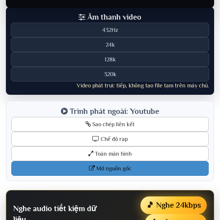
Âm thanh video
432Hz
24k
128k
320k
Video phát trực tiếp, không tạo file tạm trên máy chủ.
Trình phát ngoài: Youtube
Sao chép liên kết
Chế độ rạp
Toàn màn hình
Mở nguồn gốc
🎵 Nghe 24kbps
Nghe audio tiết kiệm dữ
liệu