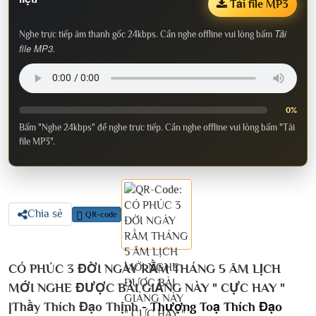
Tải file MP3
Tải
Nghe trực tiếp âm thanh gốc 24kbps. Cần nghe offline vui lòng bấm
file MP3
.
0%
Bấm "Nghe 24kbps" để nghe trực tiếp. Cần nghe offline vui lòng bấm "Tải
file MP3".
Chia sẻ
QR-code
CÓ PHÚC 3 ĐỜI NGÀY RẰM THÁNG 5 ÂM LỊCH
MỚI NGHE ĐƯỢC BÀI GIẢNG NÀY " CỰC HAY "
|Thầy Thích Đạo Thịnh -
Thượng Toạ Thích Đạo