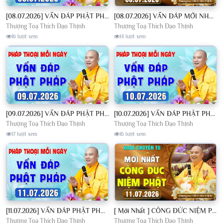
[08.07.2026] VẤN ĐÁP PHẬT PHÁP - Nghe Thầy giảng Pháp mỗi ngày CÔNG ĐỨC VÔ LƯỢNG│TT. Thích Đạo Thịnh
[08.07.2026] VẤN ĐÁP MỚI NHẤT - Pháp Hội Địa Tạng Chùa Khai Nguyên | TT. Thích Đạo Thịnh
Thượng Toạ Thích Đạo Thịnh
Thượng Toạ Thích Đạo Thịnh
16 lượt xem
14 lượt xem
[09.07.2026] VẤN ĐÁP PHẬT PHÁP - Nghe Thầy giảng Pháp mỗi ngày CÔNG ĐỨC VÔ LƯỢNG│TT. Thích Đạo Thịnh
[10.07.2026] VẤN ĐÁP PHẬT PHÁP - Nghe Thầy giảng Pháp mỗi ngày CÔNG ĐỨC VÔ LƯỢNG│TT. Thích Đạo Thịnh
Thượng Toạ Thích Đạo Thịnh
Thượng Toạ Thích Đạo Thịnh
17 lượt xem
16 lượt xem
[11.07.2026] VẤN ĐÁP PHẬT PHÁP - Nghe Thầy giảng Pháp mỗi ngày CÔNG ĐỨC VÔ LƯỢNG│TT. Thích Đạo Thịnh
[ Mới Nhất ] CÔNG ĐỨC NIỆM PHẬT - Khoá Chuyên Tu Chùa Khai Nguyên 11/07/2026 | TT. Thích Đạo Thịnh
Thượng Toạ Thích Đạo Thịnh
Thượng Toạ Thích Đạo Thịnh