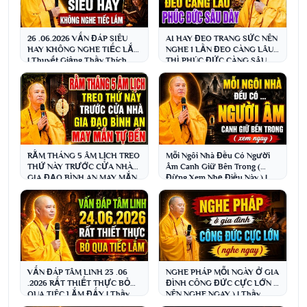
26 .06.2026 VẤN ĐÁP SIÊU
AI HAY ĐEO TRANG SỨC NÊN
HAY KHÔNG NGHE TIẾC LẮM
NGHE 1 LẦN ĐEO CÀNG LÂU
| Thuyết Giảng Thầy Thích
THÌ PHÚC ĐỨC CÀNG SÂU
Đạo Thịnh
DÀY | Thầy Thích Đạo Thịnh
RẰM THÁNG 5 ÂM LỊCH TREO
Mỗi Ngôi Nhà Đều Có Người
THỨ NÀY TRƯỚC CỬA NHÀ
Âm Canh Giữ Bên Trong (
GIA ĐẠO BÌNH AN MAY MẮN
Đừng Xem Nhẹ Điều Này ) |
TỰ ĐẾN PHÚC ĐỨC RẤT LỚN
Thầy Thích Đạo Thịnh
VẤN ĐÁP TÂM LINH 23 .06
NGHE PHÁP MỖI NGÀY Ở GIA
.2026 RẤT THIẾT THỰC BỎ
ĐÌNH CÔNG ĐỨC CỰC LỚN (
QUA TIÊC LẮM ĐẤY | Thầy
NÊN NGHE NGAY ) | Thầy
Thích Đạo Thịnh
Thích Đạo Thịnh