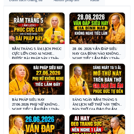
RẰM THÁNG 5 ÂM LỊCH PHÚC
28 .06 .2026 VẤN ĐÁP SIÊU
CỰC LỚN CHO AI NGHE
HAY GIA ĐÌNH NÀO KHÔNG
ĐƯỢC BÀI PHÁP NÀY | Thầy
NGHE TIẾC LẮM ĐẤY | Thầy
Thích Đạo Thịnh
Thích Đạo Thịnh
BÀI PHÁP SIÊU HAY
SÁNG NGÀY RẰM THÁNG 5
27.06.2026 PHỤ NỮ KHÔNG
ÂM LỊCH MỞ THỨ NÀY TRÊN
NGHE TIẾC LẮM ĐẤY | Thầy
BÀN THỜ GIA ĐẠO ÊM ẤM
Thích Đạo Thịnh
PHÚC ĐỨC TỰ ĐẾN ( CỰC
HAY )