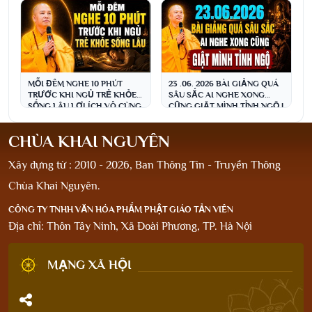
MỖI ĐÊM NGHE 10 PHÚT
23 .06. 2026 BÀI GIẢNG QUÁ
TRƯỚC KHI NGỦ TRẺ KHỎE
SÂU SẮC AI NGHE XONG
SỐNG LÂU LỢI ÍCH VÔ CÙNG
CŨNG GIẬT MÌNH TỈNH NGỘ |
| Thầy Thích Đạo Thịnh
Thầy Thích Đạo Thịnh
CHÙA KHAI NGUYÊN
Xây dựng từ : 2010 - 2026, Ban Thông Tin - Truyền Thông
Chùa Khai Nguyên.
CÔNG TY TNHH VĂN HÓA PHẨM PHẬT GIÁO TẢN VIÊN
Địa chỉ: Thôn Tây Ninh, Xã Đoài Phương, TP. Hà Nội
MẠNG XÃ HỘI