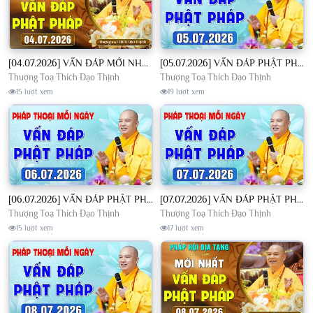
[04.07.2026] VẤN ĐÁP MỚI NHẤT - Pháp Hội Địa Tạng Chùa Khai Nguyên | TT. Thích Đạo Thịnh
[05.07.2026] VẤN ĐÁP PHẬT PHÁP - Nghe Thầy giảng Pháp mỗi ngày CÔNG ĐỨC VÔ LƯỢNG│TT. Thích Đạo Thịnh
Thượng Toạ Thích Đạo Thịnh
Thượng Toạ Thích Đạo Thịnh
15 lượt xem
19 lượt xem
[06.07.2026] VẤN ĐÁP PHẬT PHÁP - Nghe Thầy giảng Pháp mỗi ngày CÔNG ĐỨC VÔ LƯỢNG│TT. Thích Đạo Thịnh
[07.07.2026] VẤN ĐÁP PHẬT PHÁP - Nghe Thầy giảng Pháp mỗi ngày CÔNG ĐỨC VÔ LƯỢNG│TT. Thích Đạo Thịnh
Thượng Toạ Thích Đạo Thịnh
Thượng Toạ Thích Đạo Thịnh
15 lượt xem
17 lượt xem